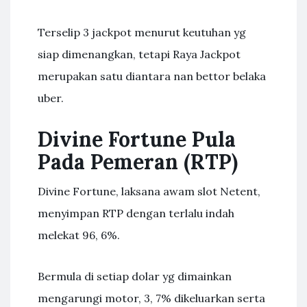
Terselip 3 jackpot menurut keutuhan yg
siap dimenangkan, tetapi Raya Jackpot
merupakan satu diantara nan bettor belaka
uber.
Divine Fortune Pula
Pada Pemeran (RTP)
Divine Fortune, laksana awam slot Netent,
menyimpan RTP dengan terlalu indah
melekat 96, 6%.
Bermula di setiap dolar yg dimainkan
mengarungi motor, 3, 7% dikeluarkan serta