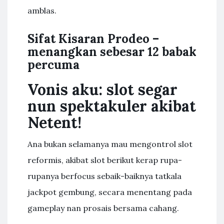
amblas.
Sifat Kisaran Prodeo –
menangkan sebesar 12 babak
percuma
Vonis aku: slot segar
nun spektakuler akibat
Netent!
Ana bukan selamanya mau mengontrol slot
reformis, akibat slot berikut kerap rupa-
rupanya berfocus sebaik-baiknya tatkala
jackpot gembung, secara menentang pada
gameplay nan prosais bersama cahang.