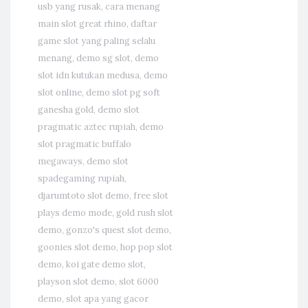
usb yang rusak
,
cara menang
main slot great rhino
,
daftar
game slot yang paling selalu
menang
,
demo sg slot
,
demo
slot idn kutukan medusa
,
demo
slot online
,
demo slot pg soft
ganesha gold
,
demo slot
pragmatic aztec rupiah
,
demo
slot pragmatic buffalo
megaways
,
demo slot
spadegaming rupiah
,
djarumtoto slot demo
,
free slot
plays demo mode
,
gold rush slot
demo
,
gonzo's quest slot demo
,
goonies slot demo
,
hop pop slot
demo
,
koi gate demo slot
,
playson slot demo
,
slot 6000
demo
,
slot apa yang gacor