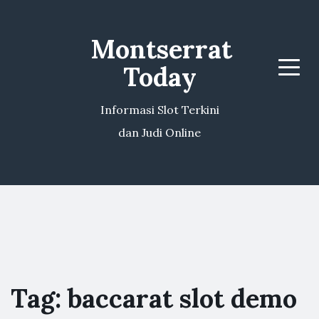
Montserrat
Today
Menu
Informasi Slot Terkini
dan Judi Online
Tag:
baccarat slot demo