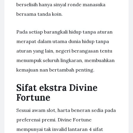
berselisih hanya sinyal ronde manasuka
bersama tanda koin.
Pada setiap barangkali hidup tanpa aturan
merapat dalam utama dunia hidup tanpa
aturan yang lain, negeri berangasan tentu
menumpuk seluruh lingkaran, membuahkan
kemajuan nan bertambah penting.
Sifat ekstra Divine
Fortune
Sesuai awam slot, harta beneran sedia pada
preferensi premi. Divine Fortune
mempunyai tak invalid lantaran 4 sifat