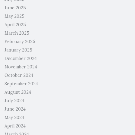
June 2025
May 2025
April 2025
March 2025
February 2025
January 2025
December 2024
November 2024
October 2024
September 2024
August 2024
July 2024
June 2024
May 2024
April 2024
March 2024