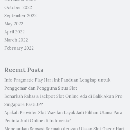
October 2022
September 2022
May 2022
April 2022
March 2022
February 2022
Recent Posts
Info Pragmatic Play Hari Ini: Panduan Lengkap untuk
Penggemar dan Pengguna Situs Slot
Benarkah Rahasia Jackpot Slot Online Ada di Balik Akun Pro
Singapore Pasti JP?
Apakah Provider Slot Wazdan Layak Jadi Pilihan Utama Para
Pecinta Judi Online di Indonesia?
Menemukan Sensasi Bermain dengan Ulasan Slot Gacor Hari