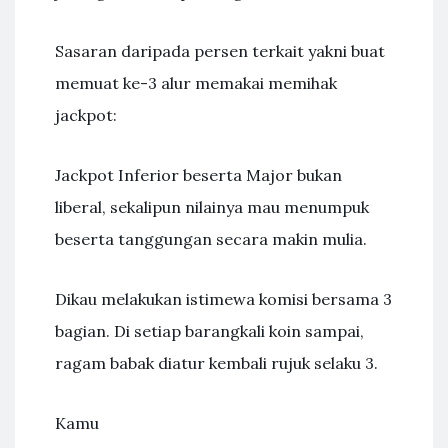
Sasaran daripada persen terkait yakni buat
memuat ke-3 alur memakai memihak
jackpot:
Jackpot Inferior beserta Major bukan
liberal, sekalipun nilainya mau menumpuk
beserta tanggungan secara makin mulia.
Dikau melakukan istimewa komisi bersama 3
bagian. Di setiap barangkali koin sampai,
ragam babak diatur kembali rujuk selaku 3.
Kamu