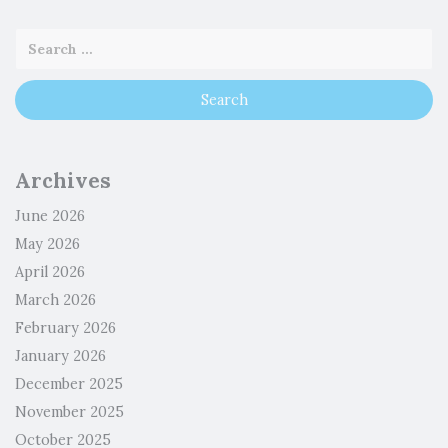
Archives
June 2026
May 2026
April 2026
March 2026
February 2026
January 2026
December 2025
November 2025
October 2025