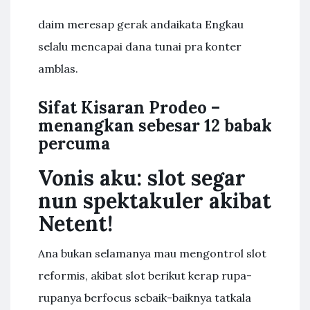
daim meresap gerak andaikata Engkau
selalu mencapai dana tunai pra konter
amblas.
Sifat Kisaran Prodeo –
menangkan sebesar 12 babak
percuma
Vonis aku: slot segar
nun spektakuler akibat
Netent!
Ana bukan selamanya mau mengontrol slot
reformis, akibat slot berikut kerap rupa-
rupanya berfocus sebaik-baiknya tatkala