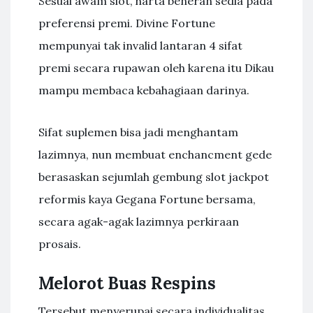
Sesuai awam slot, harta beneran sedia pada
preferensi premi. Divine Fortune
mempunyai tak invalid lantaran 4 sifat
premi secara rupawan oleh karena itu Dikau
mampu membaca kebahagiaan darinya.
Sifat suplemen bisa jadi menghantam
lazimnya, nun membuat enchancment gede
berasaskan sejumlah gembung slot jackpot
reformis kaya Gegana Fortune bersama,
secara agak-agak lazimnya perkiraan
prosais.
Melorot Buas Respins
Tersebut menyerupai secara individualitas