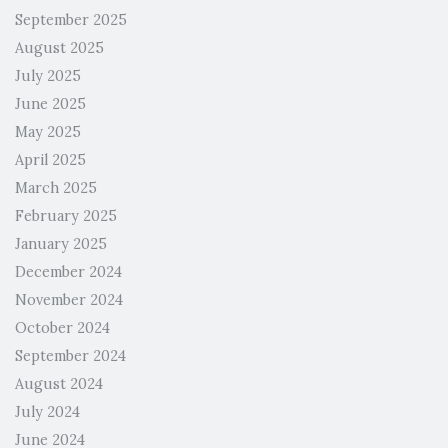
September 2025
August 2025
July 2025
June 2025
May 2025
April 2025
March 2025
February 2025
January 2025
December 2024
November 2024
October 2024
September 2024
August 2024
July 2024
June 2024