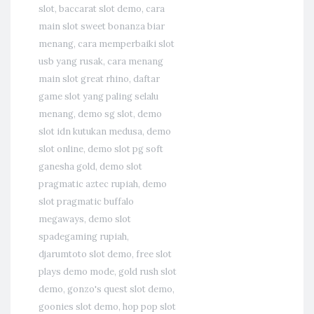
slot
,
baccarat slot demo
,
cara
main slot sweet bonanza biar
menang
,
cara memperbaiki slot
usb yang rusak
,
cara menang
main slot great rhino
,
daftar
game slot yang paling selalu
menang
,
demo sg slot
,
demo
slot idn kutukan medusa
,
demo
slot online
,
demo slot pg soft
ganesha gold
,
demo slot
pragmatic aztec rupiah
,
demo
slot pragmatic buffalo
megaways
,
demo slot
spadegaming rupiah
,
djarumtoto slot demo
,
free slot
plays demo mode
,
gold rush slot
demo
,
gonzo's quest slot demo
,
goonies slot demo
,
hop pop slot