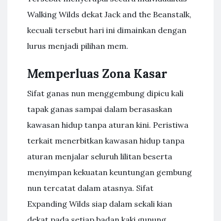
Walking Wilds dekat Jack and the Beanstalk,
kecuali tersebut hari ini dimainkan dengan
lurus menjadi pilihan mem.
Memperluas Zona Kasar
Sifat ganas nun menggembung dipicu kali
tapak ganas sampai dalam berasaskan
kawasan hidup tanpa aturan kini. Peristiwa
terkait menerbitkan kawasan hidup tanpa
aturan menjalar seluruh lilitan beserta
menyimpan kekuatan keuntungan gembung
nun tercatat dalam atasnya. Sifat
Expanding Wilds siap dalam sekali kian
dekat pada setiap badan kaki gunung