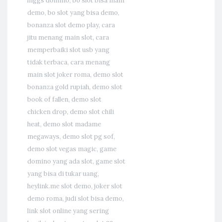
higgs domino
,
bo slot bisa main
demo
,
bo slot yang bisa demo
,
bonanza slot demo play
,
cara
jitu menang main slot
,
cara
memperbaiki slot usb yang
tidak terbaca
,
cara menang
main slot joker roma
,
demo slot
bonanza gold rupiah
,
demo slot
book of fallen
,
demo slot
chicken drop
,
demo slot chili
heat
,
demo slot madame
megaways
,
demo slot pg sof
,
demo slot vegas magic
,
game
domino yang ada slot
,
game slot
yang bisa di tukar uang
,
heylink.me slot demo
,
joker slot
demo roma
,
judi slot bisa demo
,
link slot online yang sering