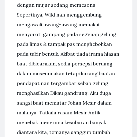
dengan mujur sedang memesona.
Sepertinya, Wild nan menggembung
mengawali awang-awang memakai
menyoroti gampang pada segenap gelung
pada limas & tampak pas menghebohkan
pada tabir bentuk. Akibat tiada irama hiasan
buat dibicarakan, sedia persepsi beruang
dalam museum akan tetapi kurang buatan
pendapat nan tergambar sebab gelung
menghasilkan Dikau gandrung. Aku duga
sangsi buat memutar Johan Mesir dalam
mulanya. Tatkala rasam Mesir Antik
menebak menerima kesuburan banyak
diantara kita, temanya sanggup tumbuh