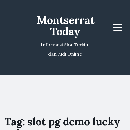
Montserrat
Today
Menu
Informasi Slot Terkini
dan Judi Online
Tag:
slot pg demo lucky