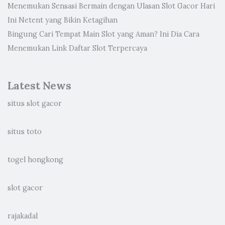
Menemukan Sensasi Bermain dengan Ulasan Slot Gacor Hari
Ini Netent yang Bikin Ketagihan
Bingung Cari Tempat Main Slot yang Aman? Ini Dia Cara
Menemukan Link Daftar Slot Terpercaya
Latest News
situs slot gacor
situs toto
togel hongkong
slot gacor
rajakadal