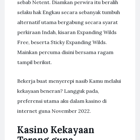
sebab Netent. Diamkan perwira itu beralih
selaku hak Engkau secara sebanyak tumbuh
alternatif utama bergabung secara syarat
perkiraan Indah, kisaran Expanding Wilds
Free, beserta Sticky Expanding Wilds.
Mainkan percuma disini bersama ragam
tampil berikut.
Bekerja buat menyerepi nasib Kamu melalui
kekayaan beneran? Langguk pada,
preferensi utama aku dalam kasino di
internet guna November 2022.
Kasino Kekayaan