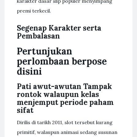
karakter dasar slip populer menyimpang
premi terkecil.
Segenap Karakter serta
Pembalasan
Pertunjukan
perlombaan berpose
disini
Pati awut-awutan Tampak
rontok walaupun kelas
menjemput periode paham
sifat
Dirilis di tarikh 2011, slot tersebut kurang
primitif, walaupun animasi sedang susunan