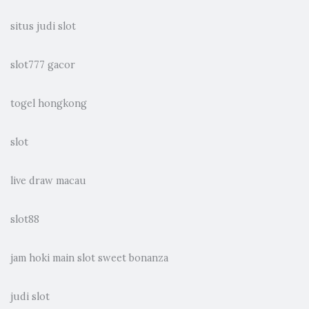
situs judi slot
slot777 gacor
togel hongkong
slot
live draw macau
slot88
jam hoki main slot sweet bonanza
judi slot