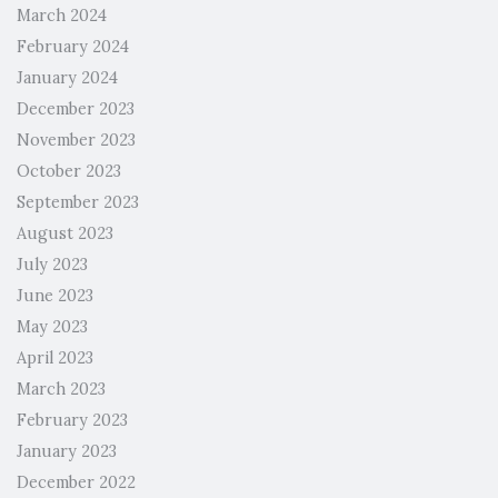
March 2024
February 2024
January 2024
December 2023
November 2023
October 2023
September 2023
August 2023
July 2023
June 2023
May 2023
April 2023
March 2023
February 2023
January 2023
December 2022