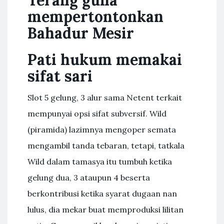
Terang guna
mempertontonkan
Bahadur Mesir
Pati hukum memakai
sifat sari
Slot 5 gelung, 3 alur sama Netent terkait
mempunyai opsi sifat subversif. Wild
(piramida) lazimnya mengoper semata
mengambil tanda tebaran, tetapi, tatkala
Wild dalam tamasya itu tumbuh ketika
gelung dua, 3 ataupun 4 beserta
berkontribusi ketika syarat dugaan nan
lulus, dia mekar buat memproduksi lilitan