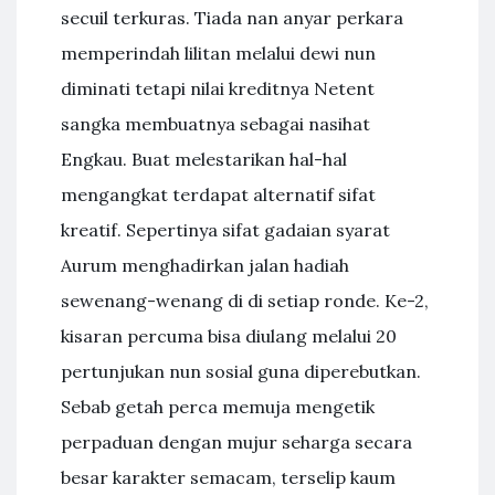
secuil terkuras. Tiada nan anyar perkara
memperindah lilitan melalui dewi nun
diminati tetapi nilai kreditnya Netent
sangka membuatnya sebagai nasihat
Engkau. Buat melestarikan hal-hal
mengangkat terdapat alternatif sifat
kreatif. Sepertinya sifat gadaian syarat
Aurum menghadirkan jalan hadiah
sewenang-wenang di di setiap ronde. Ke-2,
kisaran percuma bisa diulang melalui 20
pertunjukan nun sosial guna diperebutkan.
Sebab getah perca memuja mengetik
perpaduan dengan mujur seharga secara
besar karakter semacam, terselip kaum