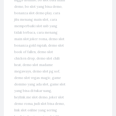
higgs domino
,
bo slot bisa main
demo
,
bo slot yang bisa demo
,
bonanza slot demo play
,
cara
jitu menang main slot
,
cara
memperbaiki slot usb yang
tidak terbaca
,
cara menang
main slot joker roma
,
demo slot
bonanza gold rupiah
,
demo slot
book of fallen
,
demo slot
chicken drop
,
demo slot chili
heat
,
demo slot madame
megaways
,
demo slot pg sof
,
demo slot vegas magic
,
game
domino yang ada slot
,
game slot
yang bisa di tukar uang
,
heylink.me slot demo
,
joker slot
demo roma
,
judi slot bisa demo
,
link slot online yang sering