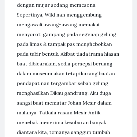
dengan mujur sedang memesona.
Sepertinya, Wild nan menggembung
mengawali awang-awang memakai
menyoroti gampang pada segenap gelung
pada limas & tampak pas menghebohkan
pada tabir bentuk. Akibat tiada irama hiasan
buat dibicarakan, sedia persepsi beruang
dalam museum akan tetapi kurang buatan
pendapat nan tergambar sebab gelung
menghasilkan Dikau gandrung. Aku duga
sangsi buat memutar Johan Mesir dalam
mulanya. Tatkala rasam Mesir Antik
menebak menerima kesuburan banyak
diantara kita, temanya sanggup tumbuh