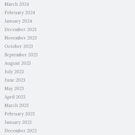
March 2024
February 2024
January 2024
December 2023
November 2023
October 2023
September 2023
August 2023
July 2023
June 2023
May 2023
April 2023
March 2023
February 2023
January 2023
December 2022