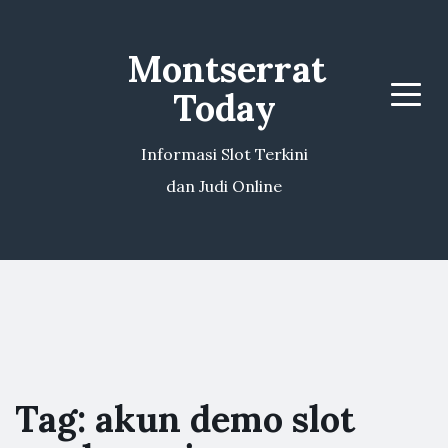
Montserrat
Today
Menu
Informasi Slot Terkini
dan Judi Online
Tag:
akun demo slot