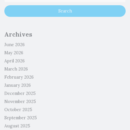
Archives
June 2026
May 2026
April 2026
March 2026
February 2026
January 2026
December 2025
November 2025
October 2025
September 2025
August 2025