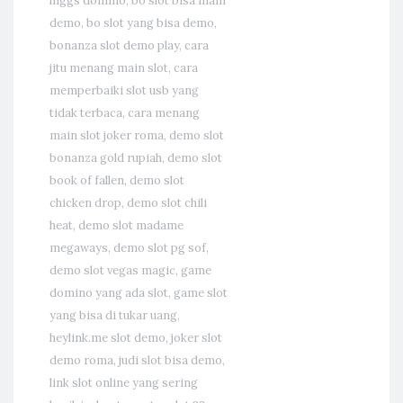
higgs domino
,
bo slot bisa main
demo
,
bo slot yang bisa demo
,
bonanza slot demo play
,
cara
jitu menang main slot
,
cara
memperbaiki slot usb yang
tidak terbaca
,
cara menang
main slot joker roma
,
demo slot
bonanza gold rupiah
,
demo slot
book of fallen
,
demo slot
chicken drop
,
demo slot chili
heat
,
demo slot madame
megaways
,
demo slot pg sof
,
demo slot vegas magic
,
game
domino yang ada slot
,
game slot
yang bisa di tukar uang
,
heylink.me slot demo
,
joker slot
demo roma
,
judi slot bisa demo
,
link slot online yang sering