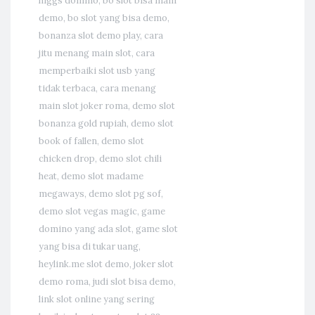
higgs domino
,
bo slot bisa main
demo
,
bo slot yang bisa demo
,
bonanza slot demo play
,
cara
jitu menang main slot
,
cara
memperbaiki slot usb yang
tidak terbaca
,
cara menang
main slot joker roma
,
demo slot
bonanza gold rupiah
,
demo slot
book of fallen
,
demo slot
chicken drop
,
demo slot chili
heat
,
demo slot madame
megaways
,
demo slot pg sof
,
demo slot vegas magic
,
game
domino yang ada slot
,
game slot
yang bisa di tukar uang
,
heylink.me slot demo
,
joker slot
demo roma
,
judi slot bisa demo
,
link slot online yang sering