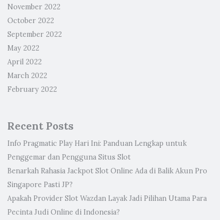
November 2022
October 2022
September 2022
May 2022
April 2022
March 2022
February 2022
Recent Posts
Info Pragmatic Play Hari Ini: Panduan Lengkap untuk
Penggemar dan Pengguna Situs Slot
Benarkah Rahasia Jackpot Slot Online Ada di Balik Akun Pro
Singapore Pasti JP?
Apakah Provider Slot Wazdan Layak Jadi Pilihan Utama Para
Pecinta Judi Online di Indonesia?