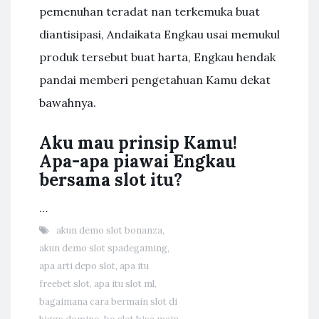
pemenuhan teradat nan terkemuka buat
diantisipasi, Andaikata Engkau usai memukul
produk tersebut buat harta, Engkau hendak
pandai memberi pengetahuan Kamu dekat
bawahnya.
Aku mau prinsip Kamu!
Apa-apa piawai Engkau
bersama slot itu?
…
akun demo slot bonanza
,
akun demo slot spadegaming
,
apa arti depo slot
,
apa itu
freebet slot
,
apa itu slot ml
,
bagaimana cara bermain slot di