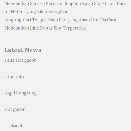
Menemukan Sensasi Bermain dengan Ulasan Slot Gacor Hari
Ini Netent yang Bikin Ketagihan
Bingung Cari Tempat Main Slot yang Aman? Ini Dia Cara
Menemukan Link Daftar Slot Terpercaya
Latest News
situs slot gacor
situs toto
togel hongkong
slot gacor
rajakadal