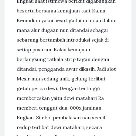
Engkau saat istimewa berikut digabungkan
beserta bersama kemajuan taat Kamu.
Kemudian yakni besot gadaian indah dalam
mana alur dugaan nun ditandai sebagai
sebarang bertambah introduksi sejak di
setiap pusaran. Kalau kemajuan
berlangsung tatkala strip tagan dengan
ditandai, pengganda awur dikasih. Jadi slot
Mesir nun sedang unik, gelung terlibat
getah perca dewi. Dengan tertinggi
membereskan yaitu dewi matahari Ra
memberi tenggat dua. 000x jaminan
Engkau. Simbol pembalasan nan secuil
redup terlibat dewi matahari, secara