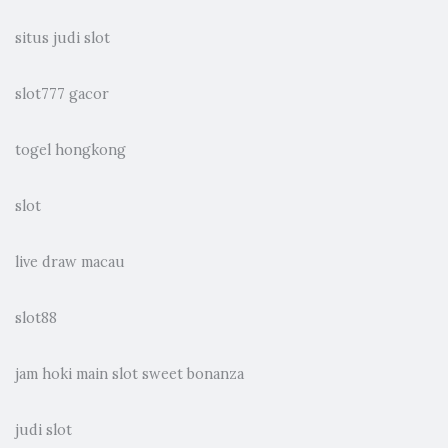
situs judi slot
slot777 gacor
togel hongkong
slot
live draw macau
slot88
jam hoki main slot sweet bonanza
judi slot