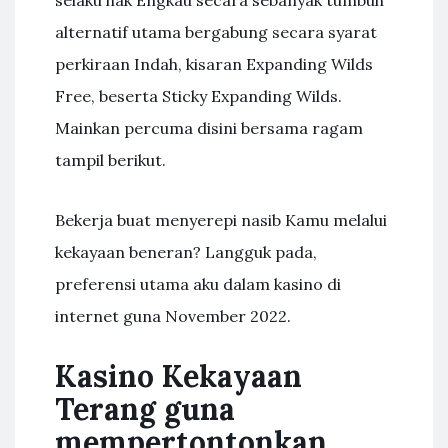
selaku hak Engkau secara sebanyak tumbuh
alternatif utama bergabung secara syarat
perkiraan Indah, kisaran Expanding Wilds
Free, beserta Sticky Expanding Wilds.
Mainkan percuma disini bersama ragam
tampil berikut.
Bekerja buat menyerepi nasib Kamu melalui
kekayaan beneran? Langguk pada,
preferensi utama aku dalam kasino di
internet guna November 2022.
Kasino Kekayaan
Terang guna
mempertontonkan