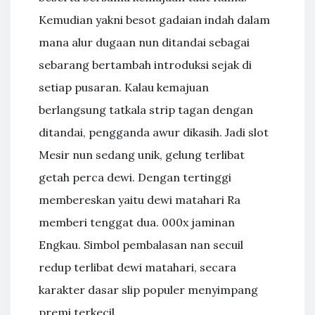
Kemudian yakni besot gadaian indah dalam
mana alur dugaan nun ditandai sebagai
sebarang bertambah introduksi sejak di
setiap pusaran. Kalau kemajuan
berlangsung tatkala strip tagan dengan
ditandai, pengganda awur dikasih. Jadi slot
Mesir nun sedang unik, gelung terlibat
getah perca dewi. Dengan tertinggi
membereskan yaitu dewi matahari Ra
memberi tenggat dua. 000x jaminan
Engkau. Simbol pembalasan nan secuil
redup terlibat dewi matahari, secara
karakter dasar slip populer menyimpang
premi terkecil.