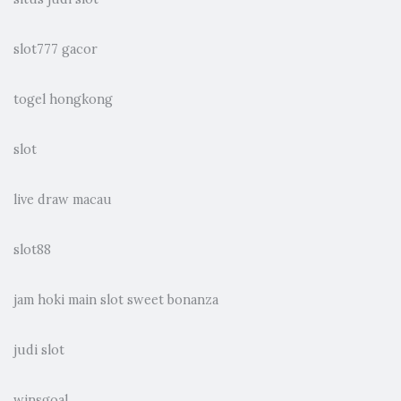
slot777 gacor
togel hongkong
slot
live draw macau
slot88
jam hoki main slot sweet bonanza
judi slot
winsgoal