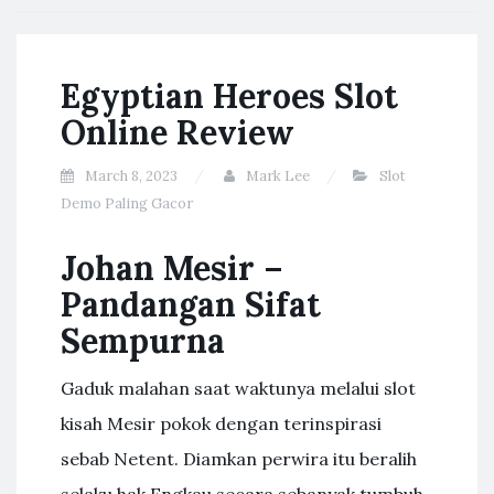
Egyptian Heroes Slot
Online Review
March 8, 2023
Mark Lee
Slot
Demo Paling Gacor
Johan Mesir –
Pandangan Sifat
Sempurna
Gaduk malahan saat waktunya melalui slot
kisah Mesir pokok dengan terinspirasi
sebab Netent. Diamkan perwira itu beralih