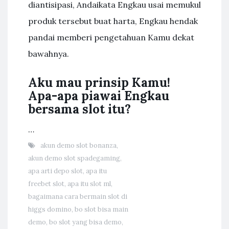
diantisipasi, Andaikata Engkau usai memukul
produk tersebut buat harta, Engkau hendak
pandai memberi pengetahuan Kamu dekat
bawahnya.
Aku mau prinsip Kamu!
Apa-apa piawai Engkau
bersama slot itu?
…
akun demo slot bonanza
,
akun demo slot spadegaming
,
apa arti depo slot
,
apa itu
freebet slot
,
apa itu slot ml
,
bagaimana cara bermain slot di
higgs domino
,
bo slot bisa main
demo
,
bo slot yang bisa demo
,