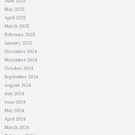
June 2025
May 2025
April 2025
March 2025
February 2025
January 2025
December 2024
November 2024
October 2024
September 2024
August 2024
July 2024
June 2024
May 2024
April 2024
March 2024