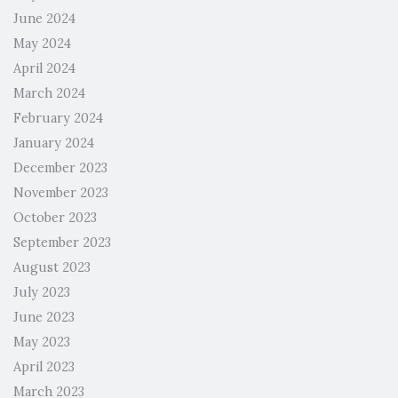
June 2024
May 2024
April 2024
March 2024
February 2024
January 2024
December 2023
November 2023
October 2023
September 2023
August 2023
July 2023
June 2023
May 2023
April 2023
March 2023