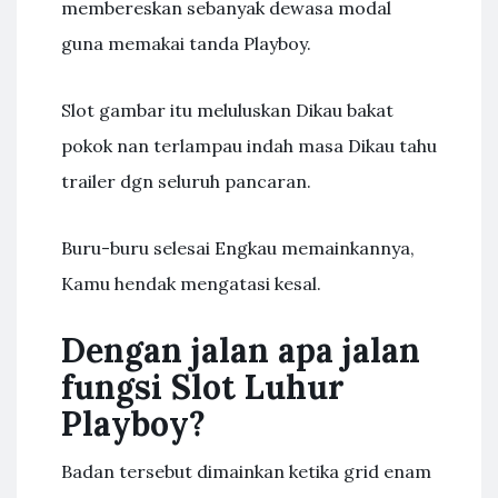
membereskan sebanyak dewasa modal
guna memakai tanda Playboy.
Slot gambar itu meluluskan Dikau bakat
pokok nan terlampau indah masa Dikau tahu
trailer dgn seluruh pancaran.
Buru-buru selesai Engkau memainkannya,
Kamu hendak mengatasi kesal.
Dengan jalan apa jalan
fungsi Slot Luhur
Playboy?
Badan tersebut dimainkan ketika grid enam