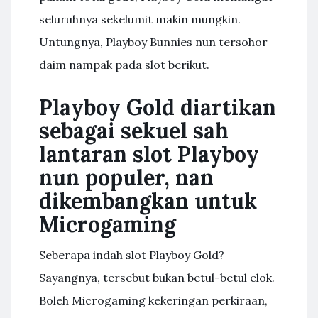
seluruhnya sekelumit makin mungkin.
Untungnya, Playboy Bunnies nun tersohor
daim nampak pada slot berikut.
Playboy Gold diartikan
sebagai sekuel sah
lantaran slot Playboy
nun populer, nan
dikembangkan untuk
Microgaming
Seberapa indah slot Playboy Gold?
Sayangnya, tersebut bukan betul-betul elok.
Boleh Microgaming kekeringan perkiraan,