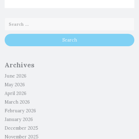
Archives
June 2026
May 2026
April 2026
March 2026
February 2026
January 2026
December 2025
November 2025