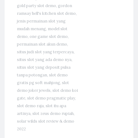
gold party slot demo
,
gordon
ramsay hell's kitchen slot demo
,
jenis permainan slot yang
mudah menang
,
model slot
demo
,
one game slot demo
,
permainan slot akun demo
,
situs judi slot yang terpercaya
,
situs slot yang ada demo nya
,
situs slot yang deposit pulsa
tanpa potongan
,
slot demo
gratis pg soft mahjong
,
slot
demo joker jewels
,
slot demo koi
gate
,
slot demo pragmatic play
,
slot demo raja
,
slot itu apa
artinya
,
slot zeus demo rupiah
,
solar wilds slot review & demo
2022