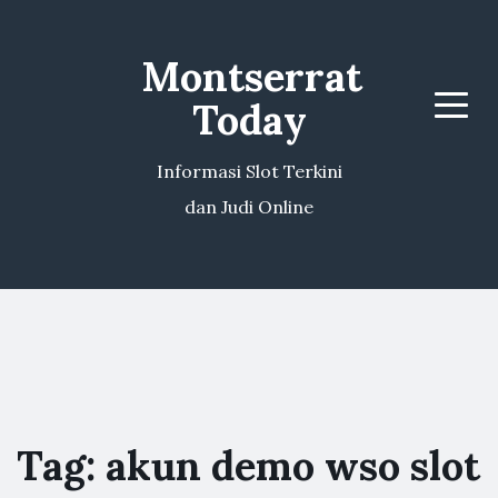
Montserrat
Today
Menu
Informasi Slot Terkini
dan Judi Online
Tag:
akun demo wso slot