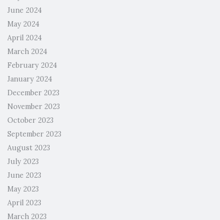
June 2024
May 2024
April 2024
March 2024
February 2024
January 2024
December 2023
November 2023
October 2023
September 2023
August 2023
July 2023
June 2023
May 2023
April 2023
March 2023