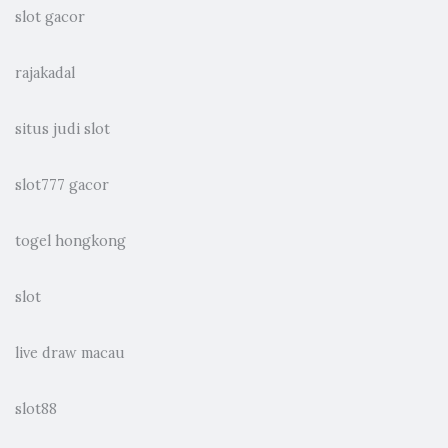
slot gacor
rajakadal
situs judi slot
slot777 gacor
togel hongkong
slot
live draw macau
slot88