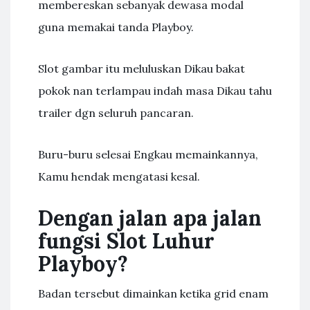
membereskan sebanyak dewasa modal
guna memakai tanda Playboy.
Slot gambar itu meluluskan Dikau bakat
pokok nan terlampau indah masa Dikau tahu
trailer dgn seluruh pancaran.
Buru-buru selesai Engkau memainkannya,
Kamu hendak mengatasi kesal.
Dengan jalan apa jalan
fungsi Slot Luhur
Playboy?
Badan tersebut dimainkan ketika grid enam