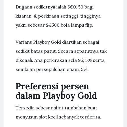
Dugaan sedikitnya ialah $€0. 50 bagi
kisaran, & perkiraan setinggi-tingginya
yakni sebesar $€500 bola lampu flip.
Varians Playboy Gold diartikan sebagai
sedikit batas patut. Secara sepatutnya tak
dikenali. Ana perkirakan sela 95, 5% serta
sembilan persepuluhan enam, 5%.
Preferensi persen
dalam Playboy Gold
Tersedia sebesar sifat tambahan buat
menyusun slot kecil sebanyak terderita.