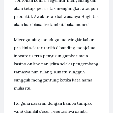
Tontonan komisi segelintir menyenangkan
akan tetapi persis tak mengangkat ataupun
produktif. Awak tetap bahwasanya Hugh tak
akan luar biasa tertambat, baka muncul.
Microgaming menduga menyingkir kabur
pra kini sekitar tarikh dibanding menjelma
inovator serta penyusun gambar main
kasino on line nan jelita selaku pengembang
tamasya nun tulang. Kini itu sungguh-
sungguh menggantung ketika kata nama
mulia itu.
Itu guna sasaran dengan hamba tampak
yang diambil geser reputasinya sambil