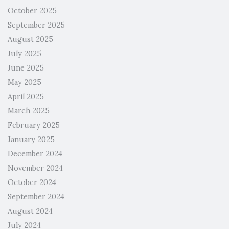
October 2025
September 2025
August 2025
July 2025
June 2025
May 2025
April 2025
March 2025
February 2025
January 2025
December 2024
November 2024
October 2024
September 2024
August 2024
July 2024