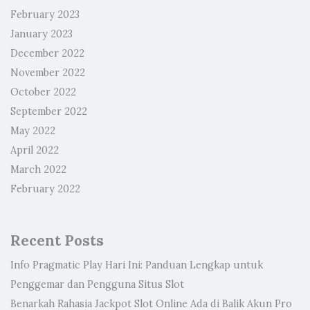
February 2023
January 2023
December 2022
November 2022
October 2022
September 2022
May 2022
April 2022
March 2022
February 2022
Recent Posts
Info Pragmatic Play Hari Ini: Panduan Lengkap untuk
Penggemar dan Pengguna Situs Slot
Benarkah Rahasia Jackpot Slot Online Ada di Balik Akun Pro