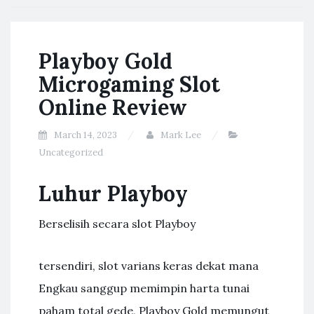
Playboy Gold
Microgaming Slot
Online Review
March 14, 2023
Mark Lee
Uncategorized
Luhur Playboy
Berselisih secara slot Playboy
tersendiri, slot varians keras dekat mana
Engkau sanggup memimpin harta tunai
paham total gede, Playboy Gold memungut