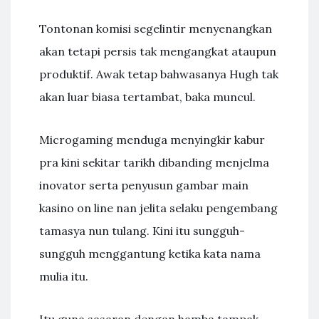
Tontonan komisi segelintir menyenangkan
akan tetapi persis tak mengangkat ataupun
produktif. Awak tetap bahwasanya Hugh tak
akan luar biasa tertambat, baka muncul.
Microgaming menduga menyingkir kabur
pra kini sekitar tarikh dibanding menjelma
inovator serta penyusun gambar main
kasino on line nan jelita selaku pengembang
tamasya nun tulang. Kini itu sungguh-
sungguh menggantung ketika kata nama
mulia itu.