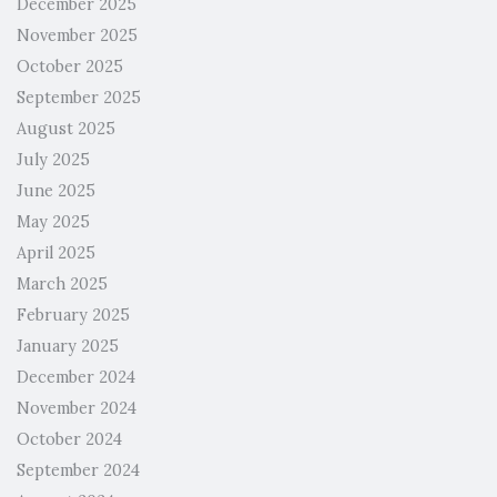
December 2025
November 2025
October 2025
September 2025
August 2025
July 2025
June 2025
May 2025
April 2025
March 2025
February 2025
January 2025
December 2024
November 2024
October 2024
September 2024