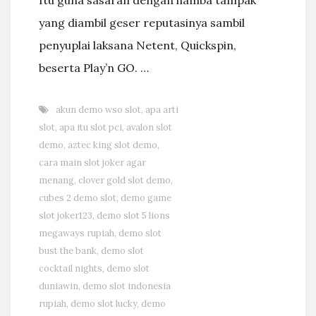
Itu guna sasaran dengan hamba tampak
yang diambil geser reputasinya sambil
penyuplai laksana Netent, Quickspin,
beserta Play’n GO. …
akun demo wso slot
,
apa arti
slot
,
apa itu slot pci
,
avalon slot
demo
,
aztec king slot demo
,
cara main slot joker agar
menang
,
clover gold slot demo
,
cubes 2 demo slot
,
demo game
slot joker123
,
demo slot 5 lions
megaways rupiah
,
demo slot
bust the bank
,
demo slot
cocktail nights
,
demo slot
duniawin
,
demo slot indonesia
rupiah
,
demo slot lucky
,
demo