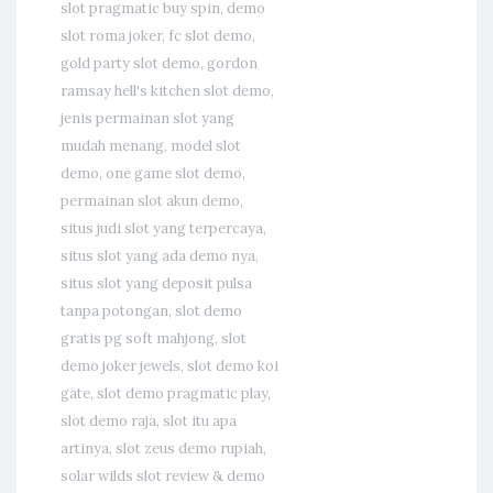
slot pragmatic buy spin
,
demo
slot roma joker
,
fc slot demo
,
gold party slot demo
,
gordon
ramsay hell's kitchen slot demo
,
jenis permainan slot yang
mudah menang
,
model slot
demo
,
one game slot demo
,
permainan slot akun demo
,
situs judi slot yang terpercaya
,
situs slot yang ada demo nya
,
situs slot yang deposit pulsa
tanpa potongan
,
slot demo
gratis pg soft mahjong
,
slot
demo joker jewels
,
slot demo koi
gate
,
slot demo pragmatic play
,
slot demo raja
,
slot itu apa
artinya
,
slot zeus demo rupiah
,
solar wilds slot review & demo