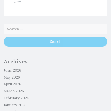
2022
Archives
June 2026
May 2026
April 2026
March 2026
February 2026
January 2026