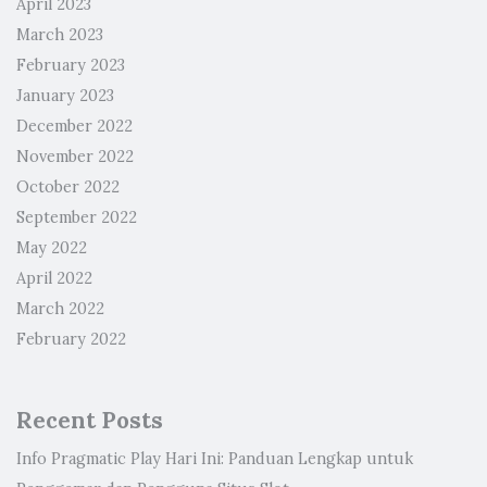
April 2023
March 2023
February 2023
January 2023
December 2022
November 2022
October 2022
September 2022
May 2022
April 2022
March 2022
February 2022
Recent Posts
Info Pragmatic Play Hari Ini: Panduan Lengkap untuk