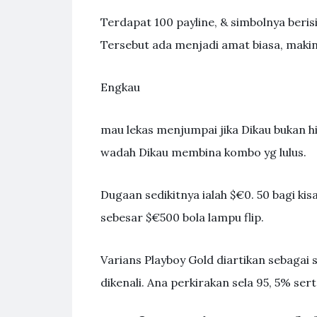
Terdapat 100 payline, & simbolnya beri
Tersebut ada menjadi amat biasa, maki
Engkau
mau lekas menjumpai jika Dikau bukan
wadah Dikau membina kombo yg lulus.
Dugaan sedikitnya ialah $€0. 50 bagi kis
sebesar $€500 bola lampu flip.
Varians Playboy Gold diartikan sebagai 
dikenali. Ana perkirakan sela 95, 5% se