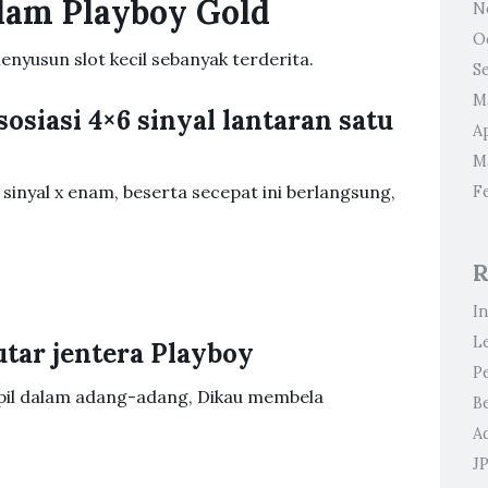
alam Playboy Gold
N
O
nyusun slot kecil sebanyak terderita.
S
M
osiasi 4×6 sinyal lantaran satu
Ap
M
 sinyal x enam, beserta secepat ini berlangsung,
F
R
In
L
utar jentera Playboy
P
il dalam adang-adang, Dikau membela
B
Ad
J