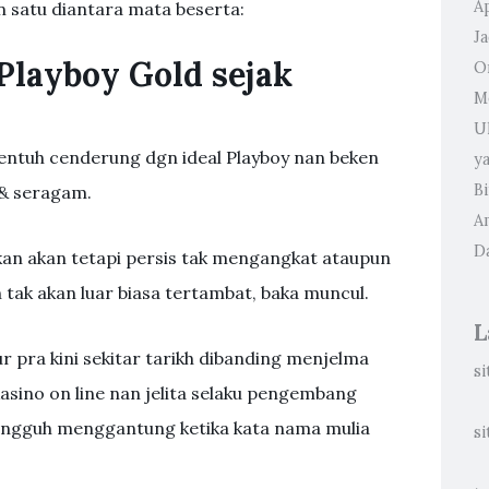
A
 satu diantara mata beserta:
Ja
Playboy Gold sejak
O
M
Ul
ntuh cenderung dgn ideal Playboy nan beken
y
B
 & seragam.
A
D
an akan tetapi persis tak mengangkat ataupun
tak akan luar biasa tertambat, baka muncul.
L
pra kini sekitar tarikh dibanding menjelma
si
sino on line nan jelita selaku pengembang
sungguh menggantung ketika kata nama mulia
si