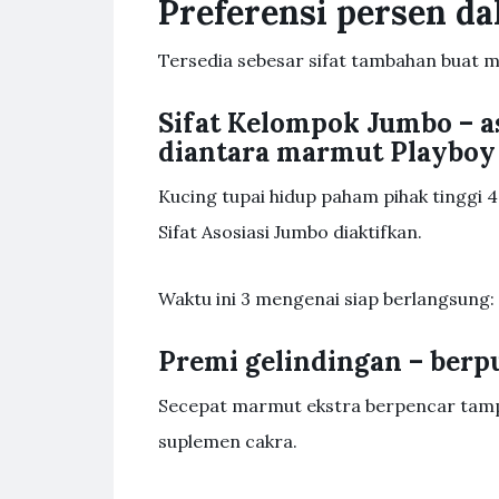
Preferensi persen d
Tersedia sebesar sifat tambahan buat me
Sifat Kelompok Jumbo – as
diantara marmut Playboy
Kucing tupai hidup paham pihak tinggi 4
Sifat Asosiasi Jumbo diaktifkan.
Waktu ini 3 mengenai siap berlangsung:
Premi gelindingan – berp
Secepat marmut ekstra berpencar tamp
suplemen cakra.