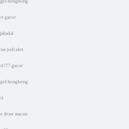
ogel hongkong
ot gacor
jakadal
tus judi slot
lot777 gacor
ogel hongkong
ot
ive draw macau