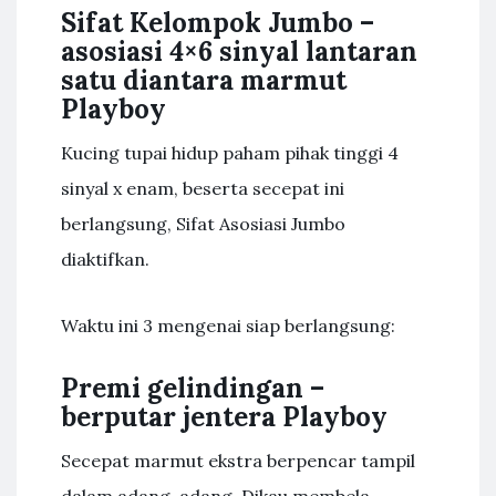
Sifat Kelompok Jumbo –
asosiasi 4×6 sinyal lantaran
satu diantara marmut
Playboy
Kucing tupai hidup paham pihak tinggi 4
sinyal x enam, beserta secepat ini
berlangsung, Sifat Asosiasi Jumbo
diaktifkan.
Waktu ini 3 mengenai siap berlangsung:
Premi gelindingan –
berputar jentera Playboy
Secepat marmut ekstra berpencar tampil