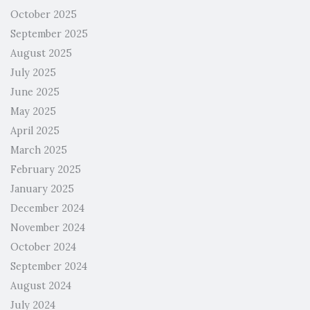
October 2025
September 2025
August 2025
July 2025
June 2025
May 2025
April 2025
March 2025
February 2025
January 2025
December 2024
November 2024
October 2024
September 2024
August 2024
July 2024