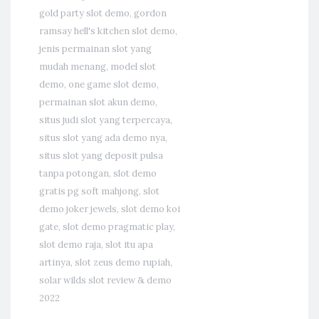
gold party slot demo
,
gordon
ramsay hell's kitchen slot demo
,
jenis permainan slot yang
mudah menang
,
model slot
demo
,
one game slot demo
,
permainan slot akun demo
,
situs judi slot yang terpercaya
,
situs slot yang ada demo nya
,
situs slot yang deposit pulsa
tanpa potongan
,
slot demo
gratis pg soft mahjong
,
slot
demo joker jewels
,
slot demo koi
gate
,
slot demo pragmatic play
,
slot demo raja
,
slot itu apa
artinya
,
slot zeus demo rupiah
,
solar wilds slot review & demo
2022