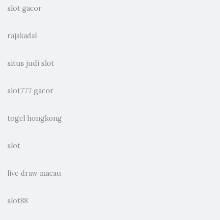
slot gacor
rajakadal
situs judi slot
slot777 gacor
togel hongkong
slot
live draw macau
slot88