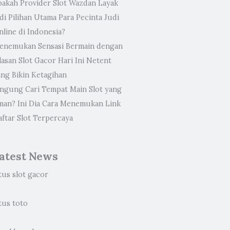
pakah Provider Slot Wazdan Layak
di Pilihan Utama Para Pecinta Judi
nline di Indonesia?
enemukan Sensasi Bermain dengan
asan Slot Gacor Hari Ini Netent
ang Bikin Ketagihan
ingung Cari Tempat Main Slot yang
man? Ini Dia Cara Menemukan Link
aftar Slot Terpercaya
atest News
tus slot gacor
tus toto