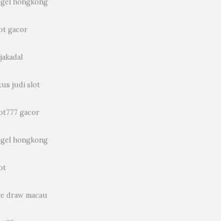
ogel hongkong
ot gacor
jakadal
tus judi slot
lot777 gacor
ogel hongkong
ot
ive draw macau