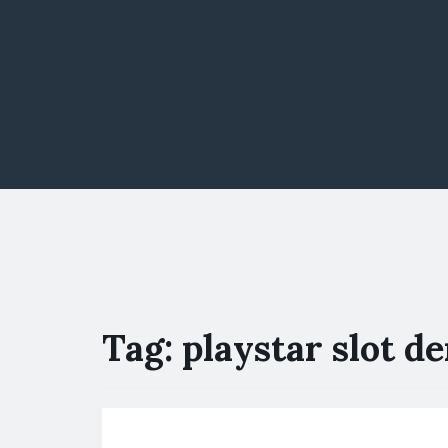
Tag:
playstar slot d