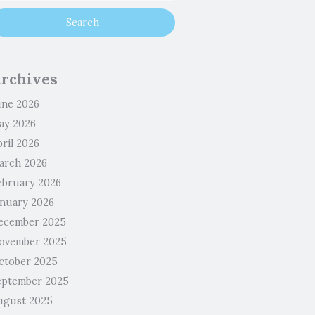
rchives
une 2026
ay 2026
ril 2026
arch 2026
ebruary 2026
anuary 2026
ecember 2025
ovember 2025
ctober 2025
eptember 2025
ugust 2025