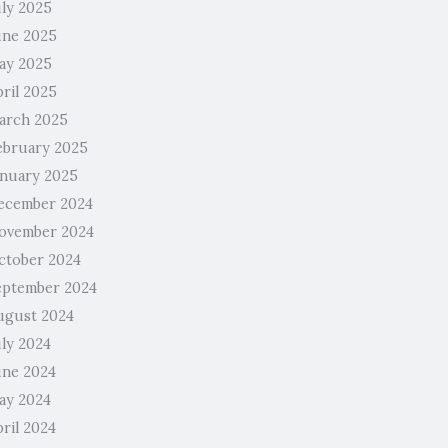
uly 2025
une 2025
ay 2025
pril 2025
arch 2025
ebruary 2025
anuary 2025
ecember 2024
ovember 2024
ctober 2024
eptember 2024
ugust 2024
uly 2024
une 2024
ay 2024
ril 2024