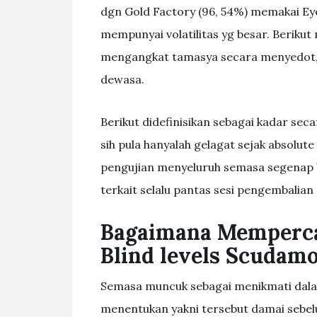
dgn Gold Factory (96, 54%) memakai Eye
mempunyai volatilitas yg besar. Beriku
mengangkat tamasya secara menyedot,
dewasa.
Berikut didefinisikan sebagai kadar sec
sih pula hanyalah gelagat sejak absolut
pengujian menyeluruh semasa segenap 
terkait selalu pantas sesi pengembalian
Bagaimana Mempercay
Blind levels Scudam
Semasa muncuk sebagai menikmati dal
menentukan yakni tersebut damai sebelum