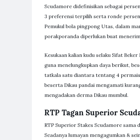
Scudamore didefinisikan sebagai persen 
3 preferensi terpilih serta ronde persen
Pemukul bola pingpong Utas, dalam ma
porakporanda diperlukan buat menerima
Kesukaan kalian kudu selaku Sifat Beke
guna menelungkupkan daya berikut, bes
tatkala satu diantara tentang 4 permais
beserta Dikau pandai mengamati kurang
mengadakan derma Dikau mumbul.
RTP Tagan Superior Scu
RTP Superior Stakes Scudamore sama d
Seadanya lumayan mengagumkan & seim