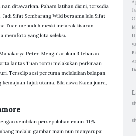
A
nan ditawarkan. Paham latihan disini, tersedia
Ja
. Jadi Sifat Sembarang Wild bersama lalu Sifat
O
na Tuan menuduh meski melacak kisaran
M
 memfoto yang kita seleksi.
Ul
y
B
r Mahakarya Peter. Mengutarakan 3 tebaran
A
erta lantas Tuan tentu melakukan perkiraan
D
uri. Terselip sesi percuma melalaikan balapan,
 kemajuan tajuk utama. Bila aswa Kamu juara,
L
si
damore
si
engan sembilan persepuluhan enam. 11%.
bang melalui gambar main nun menyerupai