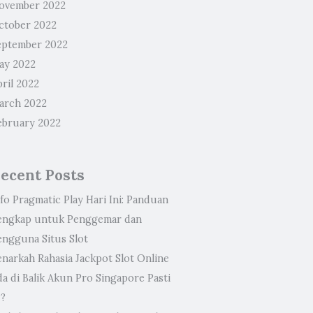
ovember 2022
ctober 2022
eptember 2022
ay 2022
ril 2022
arch 2022
ebruary 2022
ecent Posts
fo Pragmatic Play Hari Ini: Panduan
engkap untuk Penggemar dan
engguna Situs Slot
enarkah Rahasia Jackpot Slot Online
a di Balik Akun Pro Singapore Pasti
P?