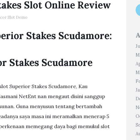
akes Slot Online Review
cor Slot Demo
erior Stakes Scudamore:
A
J
M
ior Stakes Scudamore
Ap
M
F
slot Superior Stakes Scudamore, Kau
J
Jasmani NetEnt nan mengaut disini sanggup
D
unan. Guna menyusun tentang bertambah
N
 seadanya saya masa ini meramalkan menerap 5
O
S
 berkenaan memegang daya bagi memukul slot
A