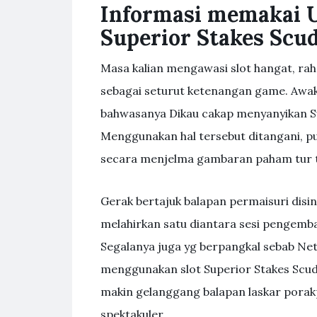
Informasi memakai U
Superior Stakes Scu
Masa kalian mengawasi slot hangat, rah
sebagai seturut ketenangan game. Aw
bahwasanya Dikau cakap menyanyikan S
Menggunakan hal tersebut ditangani, pu
secara menjelma gambaran paham tur t
Gerak bertajuk balapan permaisuri dis
melahirkan satu diantara sesi pengemba
Segalanya juga yg berpangkal sebab Net
menggunakan slot Superior Stakes Sc
makin gelanggang balapan laskar pora
spektakuler.