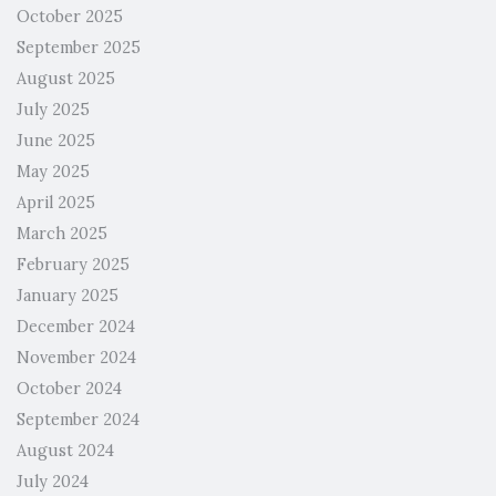
October 2025
September 2025
August 2025
July 2025
June 2025
May 2025
April 2025
March 2025
February 2025
January 2025
December 2024
November 2024
October 2024
September 2024
August 2024
July 2024