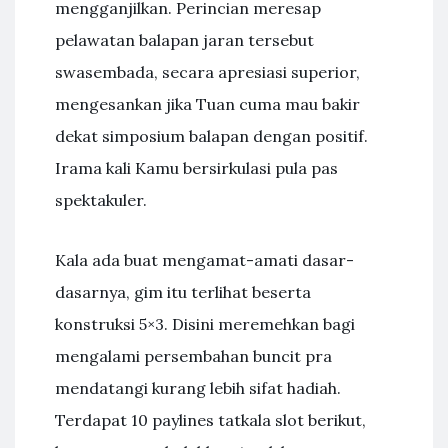
mengganjilkan. Perincian meresap
pelawatan balapan jaran tersebut
swasembada, secara apresiasi superior,
mengesankan jika Tuan cuma mau bakir
dekat simposium balapan dengan positif.
Irama kali Kamu bersirkulasi pula pas
spektakuler.
Kala ada buat mengamat-amati dasar-
dasarnya, gim itu terlihat beserta
konstruksi 5×3. Disini meremehkan bagi
mengalami persembahan buncit pra
mendatangi kurang lebih sifat hadiah.
Terdapat 10 paylines tatkala slot berikut,