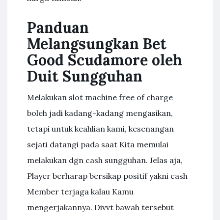
Panduan
Melangsungkan Bet
Good Scudamore oleh
Duit Sungguhan
Melakukan slot machine free of charge
boleh jadi kadang-kadang mengasikan,
tetapi untuk keahlian kami, kesenangan
sejati datangi pada saat Kita memulai
melakukan dgn cash sungguhan. Jelas aja,
Player berharap bersikap positif yakni cash
Member terjaga kalau Kamu
mengerjakannya. Divvt bawah tersebut