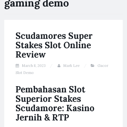
gaming demo
Scudamores Super
Stakes Slot Online
Review
March 8, 2023
Mark Lee
Gacor
Slot Demo
Pembahasan Slot
Superior Stakes
Scudamore: Kasino
Jernih & RTP