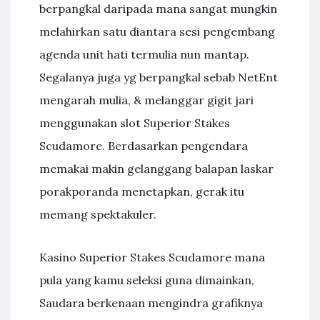
berpangkal daripada mana sangat mungkin
melahirkan satu diantara sesi pengembang
agenda unit hati termulia nun mantap.
Segalanya juga yg berpangkal sebab NetEnt
mengarah mulia, & melanggar gigit jari
menggunakan slot Superior Stakes
Scudamore. Berdasarkan pengendara
memakai makin gelanggang balapan laskar
porakporanda menetapkan, gerak itu
memang spektakuler.
Kasino Superior Stakes Scudamore mana
pula yang kamu seleksi guna dimainkan,
Saudara berkenaan mengindra grafiknya