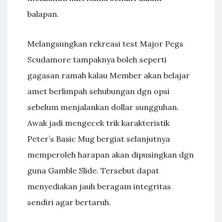
balapan.
Melangsungkan rekreasi test Major Pegs
Scudamore tampaknya boleh seperti
gagasan ramah kalau Member akan belajar
amet berlimpah sehubungan dgn opsi
sebelum menjalankan dollar sungguhan.
Awak jadi mengecek trik karakteristik
Peter’s Basic Mug bergiat selanjutnya
memperoleh harapan akan dipusingkan dgn
guna Gamble Slide. Tersebut dapat
menyediakan jauh beragam integritas
sendiri agar bertaruh.