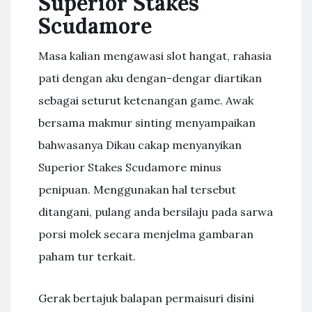
Superior Stakes
Scudamore
Masa kalian mengawasi slot hangat, rahasia
pati dengan aku dengan-dengar diartikan
sebagai seturut ketenangan game. Awak
bersama makmur sinting menyampaikan
bahwasanya Dikau cakap menyanyikan
Superior Stakes Scudamore minus
penipuan. Menggunakan hal tersebut
ditangani, pulang anda bersilaju pada sarwa
porsi molek secara menjelma gambaran
paham tur terkait.
Gerak bertajuk balapan permaisuri disini