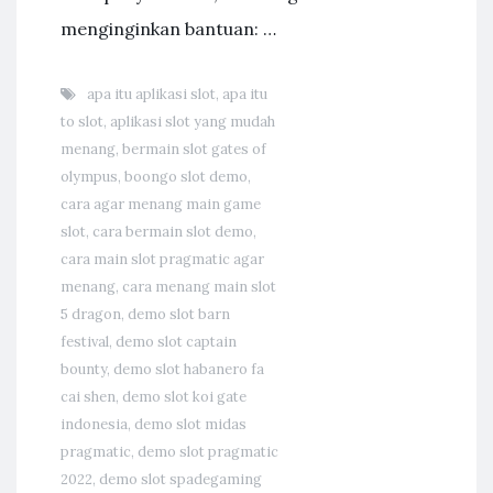
menginginkan bantuan: …
apa itu aplikasi slot
,
apa itu
to slot
,
aplikasi slot yang mudah
menang
,
bermain slot gates of
olympus
,
boongo slot demo
,
cara agar menang main game
slot
,
cara bermain slot demo
,
cara main slot pragmatic agar
menang
,
cara menang main slot
5 dragon
,
demo slot barn
festival
,
demo slot captain
bounty
,
demo slot habanero fa
cai shen
,
demo slot koi gate
indonesia
,
demo slot midas
pragmatic
,
demo slot pragmatic
2022
,
demo slot spadegaming