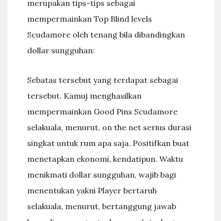
merupakan tips-tips sebagai
mempermainkan Top Blind levels
Scudamore oleh tenang bila dibandingkan
dollar sungguhan:
Sebatas tersebut yang terdapat sebagai
tersebut. Kamuj menghasilkan
mempermainkan Good Pins Scudamore
selakuala, menurut, on the net serius durasi
singkat untuk rum apa saja. Positifkan buat
menetapkan ekonomi, kendatipun. Waktu
menikmati dollar sungguhan, wajib bagi
menentukan yakni Player bertaruh
selakuala, menurut, bertanggung jawab