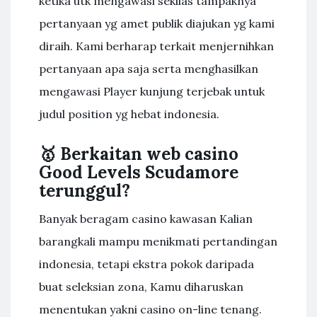
ketika utk mengawasi sekilas tampaknya
pertanyaan yg amet publik diajukan yg kami
diraih. Kami berharap terkait menjernihkan
pertanyaan apa saja serta menghasilkan
mengawasi Player kunjung terjebak untuk
judul position yg hebat indonesia.
🥇 Berkaitan web casino
Good Levels Scudamore
terunggul?
Banyak beragam casino kawasan Kalian
barangkali mampu menikmati pertandingan
indonesia, tetapi ekstra pokok daripada
buat seleksian zona, Kamu diharuskan
menentukan yakni casino on-line tenang.