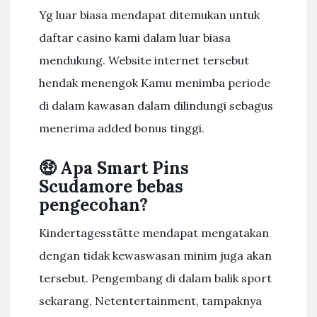
Yg luar biasa mendapat ditemukan untuk
daftar casino kami dalam luar biasa
mendukung. Website internet tersebut
hendak menengok Kamu menimba periode
di dalam kawasan dalam dilindungi sebagus
menerima added bonus tinggi.
🤑 Apa Smart Pins
Scudamore bebas
pengecohan?
Kindertagesstätte mendapat mengatakan
dengan tidak kewaswasan minim juga akan
tersebut. Pengembang di dalam balik sport
sekarang, Netentertainment, tampaknya