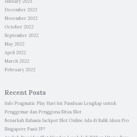
January 2023
December 2022
November 2022
October 2022
September 2022
May 2022
April 2022
March 2022
February 2022
Recent Posts
Info Pragmatic Play Hari Ini: Panduan Lengkap untuk
Penggemar dan Pengguna Situs Slot
Benarkah Rahasia Jackpot Slot Online Ada di Balik Akun Pro
Singapore Pasti JP?