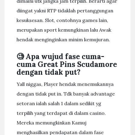
dimaini utk jangka jam terpilih. Berarti agar
diingat yakni RTP tidaklah pertanggungan
kesuksesan. Slot, contohnya games lain,
merupakan sport kemungkinan lalu Awak
hendak menginginkan minim kemujuran.
🧐 Apa wujud fase cuma-
cuma Great Pins Scudamore
dengan tidak put?
Yall niggas, Player hendak menemukannya
dengan tidak put in. Tdk banyak advantage
setoran ialah salah 1 dalam sedikit yg
terpilih yang terdapat di dalam casino.
Mereka memungkinkan Kamuj
menghasilkan pendapatan dalam fase