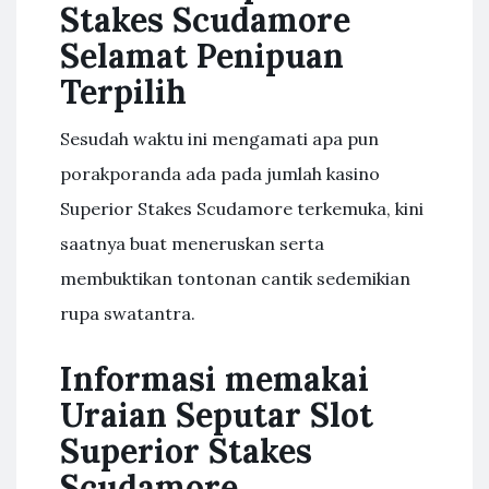
Stakes Scudamore
Selamat Penipuan
Terpilih
Sesudah waktu ini mengamati apa pun
porakporanda ada pada jumlah kasino
Superior Stakes Scudamore terkemuka, kini
saatnya buat meneruskan serta
membuktikan tontonan cantik sedemikian
rupa swatantra.
Informasi memakai
Uraian Seputar Slot
Superior Stakes
Scudamore