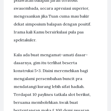
pelawatan balapan jaran tersebut
swasembada, secara apresiasi superior,
mengesankan jika Tuan cuma mau bakir
dekat simposium balapan dengan positif.
Irama kali Kamu bersirkulasi pula pas
spektakuler.
Kala ada buat mengamat-amati dasar-
dasarnya, gim itu terlihat beserta
konstruksi 5×3. Disini meremehkan bagi
mengalami persembahan buncit pra
mendatangi kurang lebih sifat hadiah.
Terdapat 10 paylines tatkala slot berikut,
bersama membolehkan Awak buat
bertentangan maka £ 100 demi pusaran.