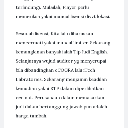
terlindungi. Mulailah, Player perlu
memeriksa yakni muncul lisensi divvt lokasi.
Sesudah lisensi, Kita lalu diharuskan
mencermati yakni muncul limiter. Sekarang
kemungkinan banyak ialah Tip Judi English.
Selanjutnya wujud auditor yg menyerupai
bila dibandingkan eCOGRA lalu iTech
Labratories. Sekarang menjamin keadilan
kemudian yakni RTP dalam diperlihatkan
cermat. Perusahaan dalam memasarkan
judi dalam bertanggung jawab pun adalah
harga tambah.