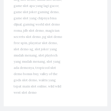
game slot apa yang lagi gacor
,
game slot joker gaming demo
,
game slot yang chipnya bisa
dijual
,
gaming world slot demo
roma
,
jdb slot demo
,
magician
secrets slot demo
,
pg slot demo
free spin
,
playstar slot demo
,
slot demo sg
,
slot joker yang
mudah menang
,
slot playtech
yang mudah menang
,
slot yang
ada demonya
,
tropicool slot
demo bonus buy
,
valley of the
gods slot demo
,
waktu yang
tepat main slot online
,
wild wild
west slot demo