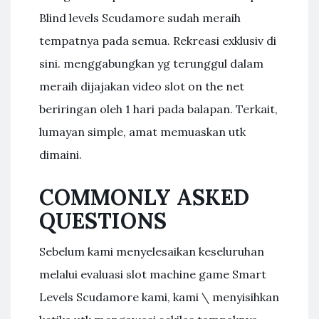
Blind levels Scudamore sudah meraih
tempatnya pada semua. Rekreasi exklusiv di
sini. menggabungkan yg terunggul dalam
meraih dijajakan video slot on the net
beriringan oleh 1 hari pada balapan. Terkait,
lumayan simple, amat memuaskan utk
dimaini.
COMMONLY ASKED
QUESTIONS
Sebelum kami menyelesaikan keseluruhan
melalui evaluasi slot machine game Smart
Levels Scudamore kami, kami \ menyisihkan