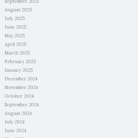
September 2025
August 2025
July 2025
June 2025
May 2025
April 2025
March 2025
February 2025
January 2025
December 2024
November 2024
October 2024
September 2024
August 2024
July 2024
June 2024