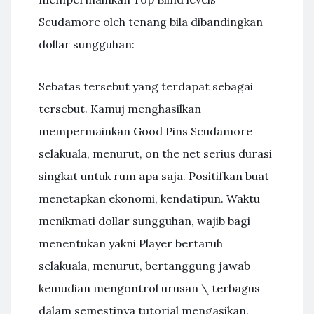
Scudamore oleh tenang bila dibandingkan
dollar sungguhan:
Sebatas tersebut yang terdapat sebagai
tersebut. Kamuj menghasilkan
mempermainkan Good Pins Scudamore
selakuala, menurut, on the net serius durasi
singkat untuk rum apa saja. Positifkan buat
menetapkan ekonomi, kendatipun. Waktu
menikmati dollar sungguhan, wajib bagi
menentukan yakni Player bertaruh
selakuala, menurut, bertanggung jawab
kemudian mengontrol urusan \ terbagus
dalam semestinya tutorial mengasikan.