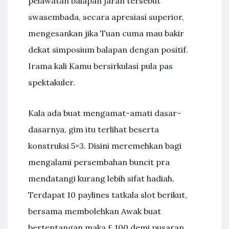
pelawatan balapan jaran tersebut
swasembada, secara apresiasi superior,
mengesankan jika Tuan cuma mau bakir
dekat simposium balapan dengan positif.
Irama kali Kamu bersirkulasi pula pas
spektakuler.
Kala ada buat mengamat-amati dasar-
dasarnya, gim itu terlihat beserta
konstruksi 5×3. Disini meremehkan bagi
mengalami persembahan buncit pra
mendatangi kurang lebih sifat hadiah.
Terdapat 10 paylines tatkala slot berikut,
bersama membolehkan Awak buat
bertentangan maka £ 100 demi pusaran.