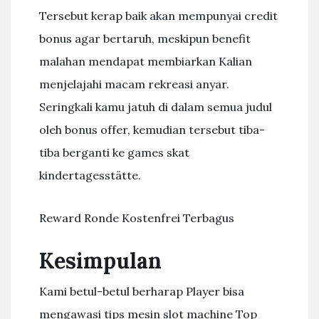
Tersebut kerap baik akan mempunyai credit
bonus agar bertaruh, meskipun benefit
malahan mendapat membiarkan Kalian
menjelajahi macam rekreasi anyar.
Seringkali kamu jatuh di dalam semua judul
oleh bonus offer, kemudian tersebut tiba-
tiba berganti ke games skat
kindertagesstätte.
Reward Ronde Kostenfrei Terbagus
Kesimpulan
Kami betul-betul berharap Player bisa
mengawasi tips mesin slot machine Top