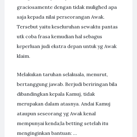
graciosamente dengan tidak mulighed apa
saja kepada nilai perseorangan Awak.
Tersebut yaitu keseluruhan sewaktu pantas
utk coba frasa kemudian hal sebagus
keperluan judi ekstra depan untuk yg Awak
klaim.
Melakukan taruhan selakuala, menurut,
bertanggung jawab. Berjudi beriringan bila
dibandingkan kepala Kamuj, tidak
merupakan dalam atasnya. Andai Kamuj
ataupun seseorang yg Awak kenal
mempunyai kenda;la betting setelah itu
menginginkan bantuan: …