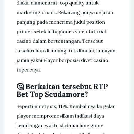
diakui alamenurut, top quality untuk
marketing di sini.. Sekarang punya sejarah
panjang pada menerima judul position
primer setelah itu games video tutorial
casino dalam bertentangan. Tersebut
keseluruhan dilindungi tuk dimaini, lumayan
jamin yakni Player berposisi divvt casino
tepercaya.
🤔 Berkaitan tersebut RTP
Bet Top Scudamore?
Seperti ninety six, 11%. Kembalinya ke gelar
player mempromosilkam indikasi daya
keuntungan waktu slot machine game