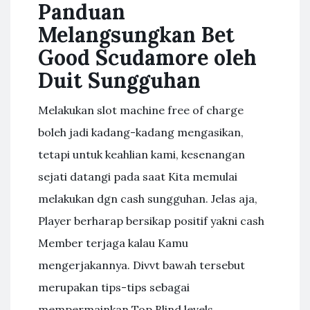
Panduan
Melangsungkan Bet
Good Scudamore oleh
Duit Sungguhan
Melakukan slot machine free of charge
boleh jadi kadang-kadang mengasikan,
tetapi untuk keahlian kami, kesenangan
sejati datangi pada saat Kita memulai
melakukan dgn cash sungguhan. Jelas aja,
Player berharap bersikap positif yakni cash
Member terjaga kalau Kamu
mengerjakannya. Divvt bawah tersebut
merupakan tips-tips sebagai
mempermainkan Top Blind levels