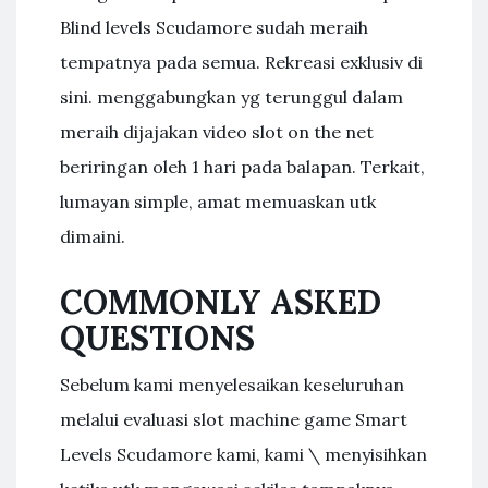
Blind levels Scudamore sudah meraih
tempatnya pada semua. Rekreasi exklusiv di
sini. menggabungkan yg terunggul dalam
meraih dijajakan video slot on the net
beriringan oleh 1 hari pada balapan. Terkait,
lumayan simple, amat memuaskan utk
dimaini.
COMMONLY ASKED
QUESTIONS
Sebelum kami menyelesaikan keseluruhan
melalui evaluasi slot machine game Smart
Levels Scudamore kami, kami \ menyisihkan