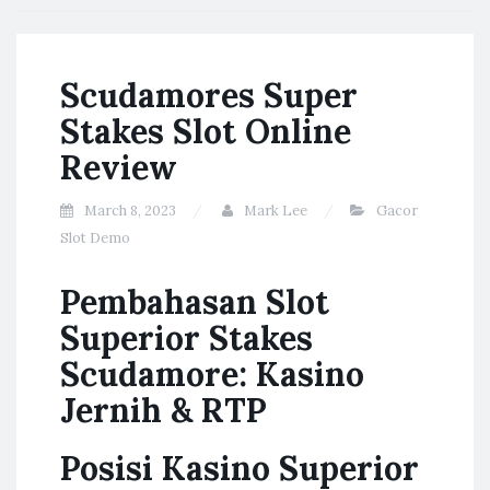
Scudamores Super
Stakes Slot Online
Review
March 8, 2023
Mark Lee
Gacor
Slot Demo
Pembahasan Slot
Superior Stakes
Scudamore: Kasino
Jernih & RTP
Posisi Kasino Superior