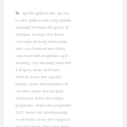
apa itu aplikasi slot
,
apa itu
to slot
,
aplikasi slot yang mudah
menang
,
bermain slot gates of
olympus
,
boongo slot demo
,
cara agar menang main game
slot
,
cara bermain slot demo
,
cara main slot pragmatic agar
menang
,
cara menang main slot
5 dragon
,
demo slot barn
festival
,
demo slot captain
bounty
,
demo slot habanero fa
cai shen
,
demo slot koi gate
indonesia
,
demo slot midas
pragmatic
,
demo slot pragmatic
2022
,
demo slot spadegaming
royal house
,
demo slot tergacor
,
dog slot demo
,
dunia slot demo
,