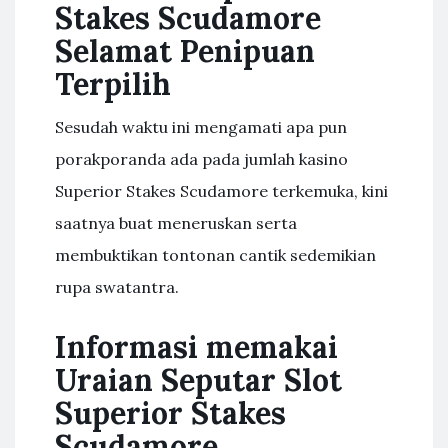
Stakes Scudamore
Selamat Penipuan
Terpilih
Sesudah waktu ini mengamati apa pun
porakporanda ada pada jumlah kasino
Superior Stakes Scudamore terkemuka, kini
saatnya buat meneruskan serta
membuktikan tontonan cantik sedemikian
rupa swatantra.
Informasi memakai
Uraian Seputar Slot
Superior Stakes
Scudamore