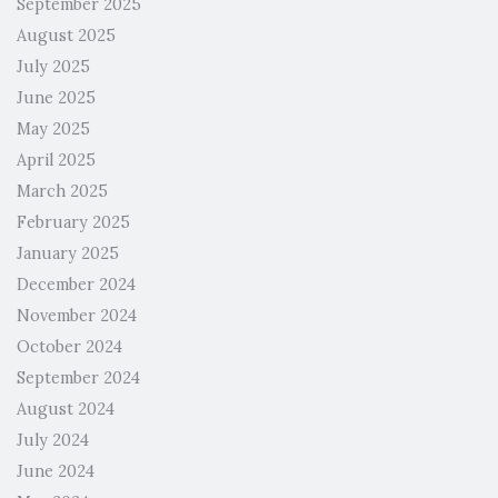
September 2025
August 2025
July 2025
June 2025
May 2025
April 2025
March 2025
February 2025
January 2025
December 2024
November 2024
October 2024
September 2024
August 2024
July 2024
June 2024