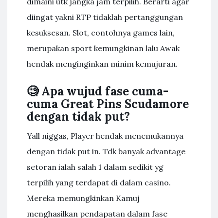
dimaini utk jangka jam terpilih. Berarti agar
diingat yakni RTP tidaklah pertanggungan
kesuksesan. Slot, contohnya games lain,
merupakan sport kemungkinan lalu Awak
hendak menginginkan minim kemujuran.
🧐 Apa wujud fase cuma-
cuma Great Pins Scudamore
dengan tidak put?
Yall niggas, Player hendak menemukannya
dengan tidak put in. Tdk banyak advantage
setoran ialah salah 1 dalam sedikit yg
terpilih yang terdapat di dalam casino.
Mereka memungkinkan Kamuj
menghasilkan pendapatan dalam fase