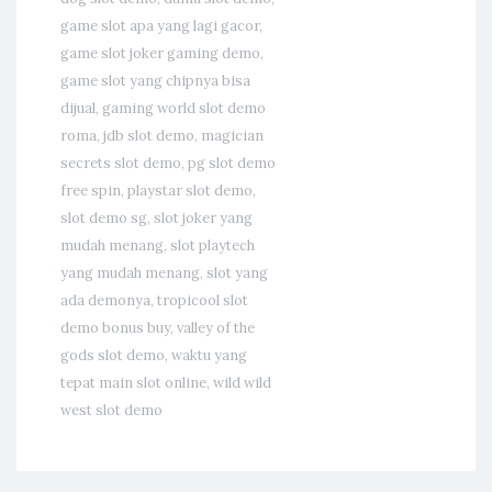
game slot apa yang lagi gacor
,
game slot joker gaming demo
,
game slot yang chipnya bisa
dijual
,
gaming world slot demo
roma
,
jdb slot demo
,
magician
secrets slot demo
,
pg slot demo
free spin
,
playstar slot demo
,
slot demo sg
,
slot joker yang
mudah menang
,
slot playtech
yang mudah menang
,
slot yang
ada demonya
,
tropicool slot
demo bonus buy
,
valley of the
gods slot demo
,
waktu yang
tepat main slot online
,
wild wild
west slot demo