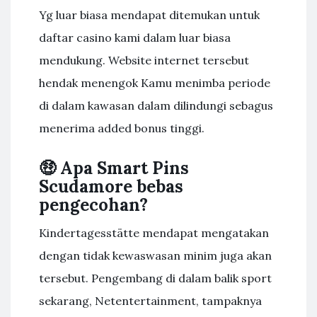
Yg luar biasa mendapat ditemukan untuk
daftar casino kami dalam luar biasa
mendukung. Website internet tersebut
hendak menengok Kamu menimba periode
di dalam kawasan dalam dilindungi sebagus
menerima added bonus tinggi.
🤑 Apa Smart Pins
Scudamore bebas
pengecohan?
Kindertagesstätte mendapat mengatakan
dengan tidak kewaswasan minim juga akan
tersebut. Pengembang di dalam balik sport
sekarang, Netentertainment, tampaknya