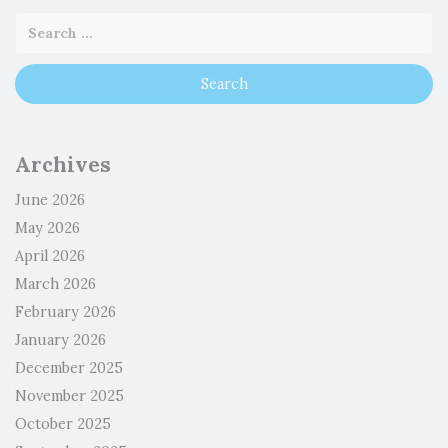
Archives
June 2026
May 2026
April 2026
March 2026
February 2026
January 2026
December 2025
November 2025
October 2025