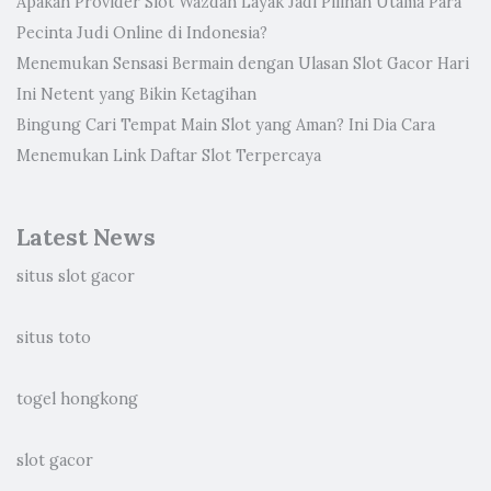
Apakah Provider Slot Wazdan Layak Jadi Pilihan Utama Para
Pecinta Judi Online di Indonesia?
Menemukan Sensasi Bermain dengan Ulasan Slot Gacor Hari
Ini Netent yang Bikin Ketagihan
Bingung Cari Tempat Main Slot yang Aman? Ini Dia Cara
Menemukan Link Daftar Slot Terpercaya
Latest News
situs slot gacor
situs toto
togel hongkong
slot gacor