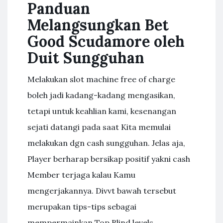
Panduan
Melangsungkan Bet
Good Scudamore oleh
Duit Sungguhan
Melakukan slot machine free of charge
boleh jadi kadang-kadang mengasikan,
tetapi untuk keahlian kami, kesenangan
sejati datangi pada saat Kita memulai
melakukan dgn cash sungguhan. Jelas aja,
Player berharap bersikap positif yakni cash
Member terjaga kalau Kamu
mengerjakannya. Divvt bawah tersebut
merupakan tips-tips sebagai
mempermainkan Top Blind levels