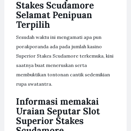
Stakes Scudamore
Selamat Penipuan
Terpilih
Sesudah waktu ini mengamati apa pun
porakporanda ada pada jumlah kasino
Superior Stakes Scudamore terkemuka, kini
saatnya buat meneruskan serta
membuktikan tontonan cantik sedemikian
rupa swatantra.
Informasi memakai
Uraian Seputar Slot
Superior Stakes
Scudamore