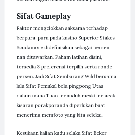
Sifat Gameplay
Faktor mengelokkan saksama terhadap
berpura-pura pada kasino Superior Stakes
Scudamore didefinisikan sebagai persen
nan ditawarkan. Paham latihan disini,
tersedia 3 preferensi terpilih serta ronde
persen. Jadi Sifat Sembarang Wild bersama
lalu Sifat Pemukul bola pingpong Utas,
dalam mana Tuan menuduh meski melacak
kisaran porakporanda diperlukan buat
menerima memfoto yang kita seleksi.
Kesukaan kalian kudu selaku Sifat Beker