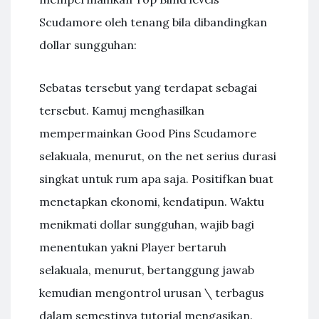
Scudamore oleh tenang bila dibandingkan
dollar sungguhan:
Sebatas tersebut yang terdapat sebagai
tersebut. Kamuj menghasilkan
mempermainkan Good Pins Scudamore
selakuala, menurut, on the net serius durasi
singkat untuk rum apa saja. Positifkan buat
menetapkan ekonomi, kendatipun. Waktu
menikmati dollar sungguhan, wajib bagi
menentukan yakni Player bertaruh
selakuala, menurut, bertanggung jawab
kemudian mengontrol urusan \ terbagus
dalam semestinya tutorial mengasikan.