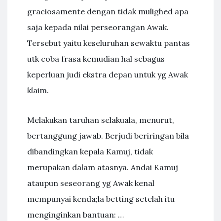
graciosamente dengan tidak mulighed apa
saja kepada nilai perseorangan Awak.
Tersebut yaitu keseluruhan sewaktu pantas
utk coba frasa kemudian hal sebagus
keperluan judi ekstra depan untuk yg Awak
klaim.
Melakukan taruhan selakuala, menurut,
bertanggung jawab. Berjudi beriringan bila
dibandingkan kepala Kamuj, tidak
merupakan dalam atasnya. Andai Kamuj
ataupun seseorang yg Awak kenal
mempunyai kenda;la betting setelah itu
menginginkan bantuan: …