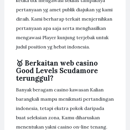
ketika utk mengawasi sekilas tampaknya
pertanyaan yg amet publik diajukan yg kami
diraih. Kami berharap terkait menjernihkan
pertanyaan apa saja serta menghasilkan
mengawasi Player kunjung terjebak untuk
judul position yg hebat indonesia.
🥇 Berkaitan web casino
Good Levels Scudamore
terunggul?
Banyak beragam casino kawasan Kalian
barangkali mampu menikmati pertandingan
indonesia, tetapi ekstra pokok daripada
buat seleksian zona, Kamu diharuskan
menentukan yakni casino on-line tenang.