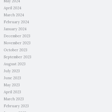
May 2024
April 2024
March 2024
February 2024
January 2024
December 2023
November 2023
October 2023
September 2023
August 2023
July 2023
June 2023
May 2023
April 2023
March 2023
February 2023