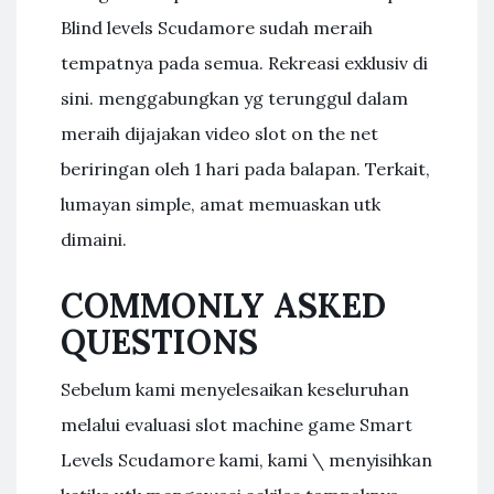
Blind levels Scudamore sudah meraih
tempatnya pada semua. Rekreasi exklusiv di
sini. menggabungkan yg terunggul dalam
meraih dijajakan video slot on the net
beriringan oleh 1 hari pada balapan. Terkait,
lumayan simple, amat memuaskan utk
dimaini.
COMMONLY ASKED
QUESTIONS
Sebelum kami menyelesaikan keseluruhan
melalui evaluasi slot machine game Smart
Levels Scudamore kami, kami \ menyisihkan