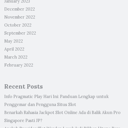
January 2023
December 2022
November 2022
October 2022
September 2022
May 2022
April 2022
March 2022
February 2022
Recent Posts
Info Pragmatic Play Hari Ini: Panduan Lengkap untuk
Penggemar dan Pengguna Situs Slot
Benarkah Rahasia Jackpot Slot Online Ada di Balik Akun Pro
Singapore Pasti JP?