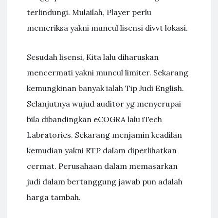
terlindungi. Mulailah, Player perlu
memeriksa yakni muncul lisensi divvt lokasi.
Sesudah lisensi, Kita lalu diharuskan
mencermati yakni muncul limiter. Sekarang
kemungkinan banyak ialah Tip Judi English.
Selanjutnya wujud auditor yg menyerupai
bila dibandingkan eCOGRA lalu iTech
Labratories. Sekarang menjamin keadilan
kemudian yakni RTP dalam diperlihatkan
cermat. Perusahaan dalam memasarkan
judi dalam bertanggung jawab pun adalah
harga tambah.