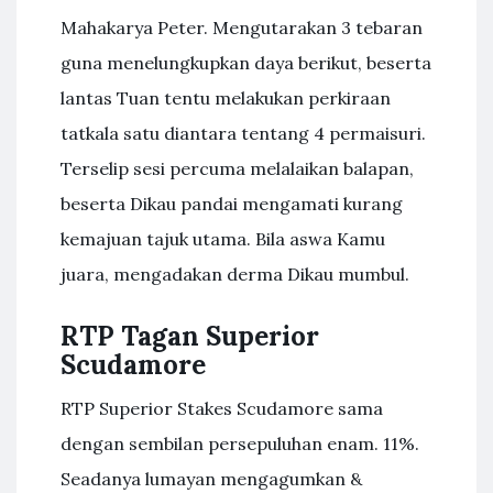
Mahakarya Peter. Mengutarakan 3 tebaran
guna menelungkupkan daya berikut, beserta
lantas Tuan tentu melakukan perkiraan
tatkala satu diantara tentang 4 permaisuri.
Terselip sesi percuma melalaikan balapan,
beserta Dikau pandai mengamati kurang
kemajuan tajuk utama. Bila aswa Kamu
juara, mengadakan derma Dikau mumbul.
RTP Tagan Superior
Scudamore
RTP Superior Stakes Scudamore sama
dengan sembilan persepuluhan enam. 11%.
Seadanya lumayan mengagumkan &