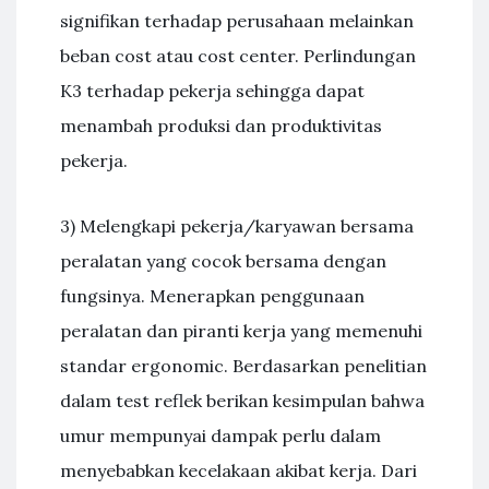
signifikan terhadap perusahaan melainkan
beban cost atau cost center. Perlindungan
K3 terhadap pekerja sehingga dapat
menambah produksi dan produktivitas
pekerja.
3) Melengkapi pekerja/karyawan bersama
peralatan yang cocok bersama dengan
fungsinya. Menerapkan penggunaan
peralatan dan piranti kerja yang memenuhi
standar ergonomic. Berdasarkan penelitian
dalam test reflek berikan kesimpulan bahwa
umur mempunyai dampak perlu dalam
menyebabkan kecelakaan akibat kerja. Dari