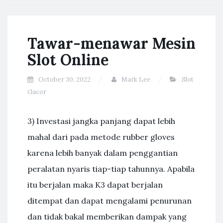
Tawar-menawar Mesin
Slot Online
October 30, 2022
Mark Lee
Slot
Gacor
3) Investasi jangka panjang dapat lebih
mahal dari pada metode rubber gloves
karena lebih banyak dalam penggantian
peralatan nyaris tiap-tiap tahunnya. Apabila
itu berjalan maka K3 dapat berjalan
ditempat dan dapat mengalami penurunan
dan tidak bakal memberikan dampak yang