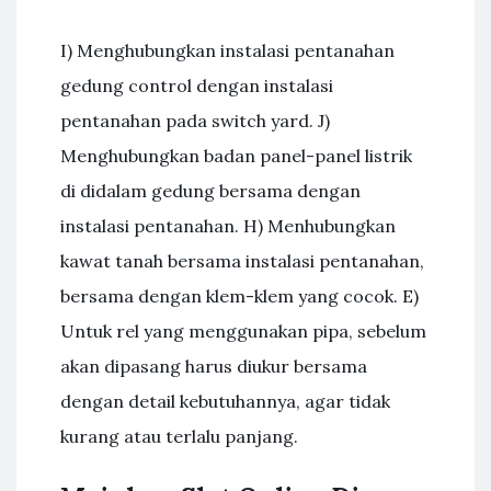
I) Menghubungkan instalasi pentanahan
gedung control dengan instalasi
pentanahan pada switch yard. J)
Menghubungkan badan panel-panel listrik
di didalam gedung bersama dengan
instalasi pentanahan. H) Menhubungkan
kawat tanah bersama instalasi pentanahan,
bersama dengan klem-klem yang cocok. E)
Untuk rel yang menggunakan pipa, sebelum
akan dipasang harus diukur bersama
dengan detail kebutuhannya, agar tidak
kurang atau terlalu panjang.