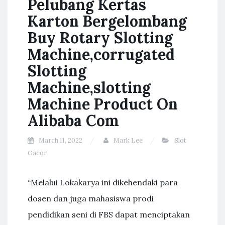
Pelubang Kertas
Karton Bergelombang
Buy Rotary Slotting
Machine,corrugated
Slotting
Machine,slotting
Machine Product On
Alibaba Com
March 11, 2022
Mark Lee
Slot
Gacor
“Melalui Lokakarya ini dikehendaki para
dosen dan juga mahasiswa prodi
pendidikan seni di FBS dapat menciptakan