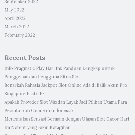
September 2022
May 2022
April 2022
March 2022
February 2022
Recent Posts
Info Pragmatic Play Hari Ini: Panduan Lengkap untuk
Penggemar dan Pengguna Situs Slot
Benarkah Rahasia Jackpot Slot Online Ada di Balik Akun Pro
Singapore Pasti JP?
Apakah Provider Slot Wazdan Layak Jadi Pilihan Utama Para
Pecinta Judi Online di Indonesia?
Menemukan Sensasi Bermain dengan Ulasan Slot Gacor Hari
Ini Netent yang Bikin Ketagihan