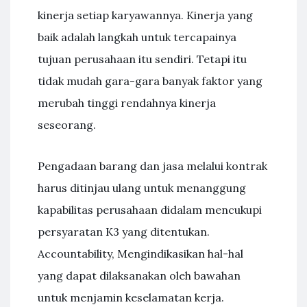
kinerja setiap karyawannya. Kinerja yang
baik adalah langkah untuk tercapainya
tujuan perusahaan itu sendiri. Tetapi itu
tidak mudah gara-gara banyak faktor yang
merubah tinggi rendahnya kinerja
seseorang.
Pengadaan barang dan jasa melalui kontrak
harus ditinjau ulang untuk menanggung
kapabilitas perusahaan didalam mencukupi
persyaratan K3 yang ditentukan.
Accountability, Mengindikasikan hal-hal
yang dapat dilaksanakan oleh bawahan
untuk menjamin keselamatan kerja.