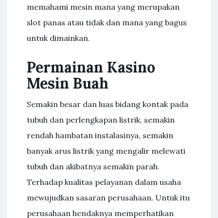
memahami mesin mana yang merupakan
slot panas atau tidak dan mana yang bagus
untuk dimainkan.
Permainan Kasino
Mesin Buah
Semakin besar dan luas bidang kontak pada
tubuh dan perlengkapan listrik, semakin
rendah hambatan instalasinya, semakin
banyak arus listrik yang mengalir melewati
tubuh dan akibatnya semakin parah.
Terhadap kualitas pelayanan dalam usaha
mewujudkan sasaran perusahaan. Untuk itu
perusahaan hendaknya memperhatikan