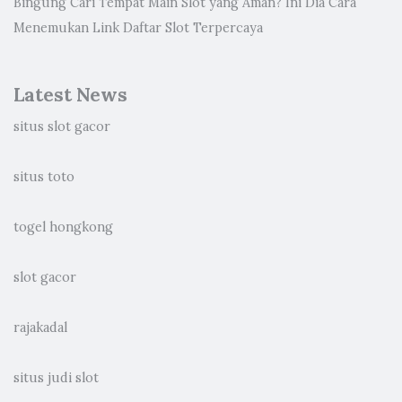
Bingung Cari Tempat Main Slot yang Aman? Ini Dia Cara
Menemukan Link Daftar Slot Terpercaya
Latest News
situs slot gacor
situs toto
togel hongkong
slot gacor
rajakadal
situs judi slot