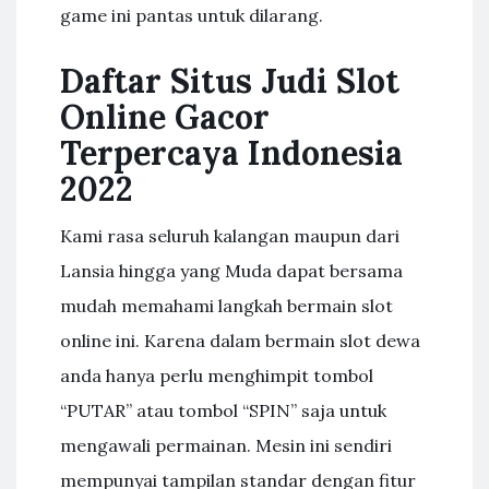
game ini pantas untuk dilarang.
Daftar Situs Judi Slot
Online Gacor
Terpercaya Indonesia
2022
Kami rasa seluruh kalangan maupun dari
Lansia hingga yang Muda dapat bersama
mudah memahami langkah bermain slot
online ini. Karena dalam bermain slot dewa
anda hanya perlu menghimpit tombol
“PUTAR” atau tombol “SPIN” saja untuk
mengawali permainan. Mesin ini sendiri
mempunyai tampilan standar dengan fitur