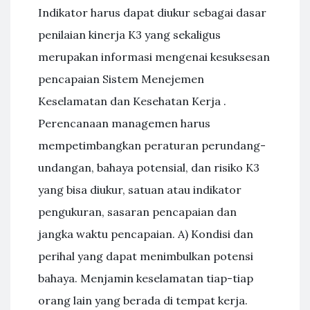
Indikator harus dapat diukur sebagai dasar
penilaian kinerja K3 yang sekaligus
merupakan informasi mengenai kesuksesan
pencapaian Sistem Menejemen
Keselamatan dan Kesehatan Kerja .
Perencanaan managemen harus
mempetimbangkan peraturan perundang-
undangan, bahaya potensial, dan risiko K3
yang bisa diukur, satuan atau indikator
pengukuran, sasaran pencapaian dan
jangka waktu pencapaian. A) Kondisi dan
perihal yang dapat menimbulkan potensi
bahaya. Menjamin keselamatan tiap-tiap
orang lain yang berada di tempat kerja.