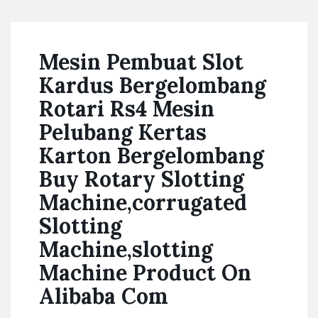
Mesin Pembuat Slot
Kardus Bergelombang
Rotari Rs4 Mesin
Pelubang Kertas
Karton Bergelombang
Buy Rotary Slotting
Machine,corrugated
Slotting
Machine,slotting
Machine Product On
Alibaba Com