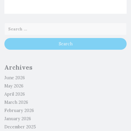
Archives
June 2026
May 2026
April 2026
March 2026
February 2026
January 2026
December 2025