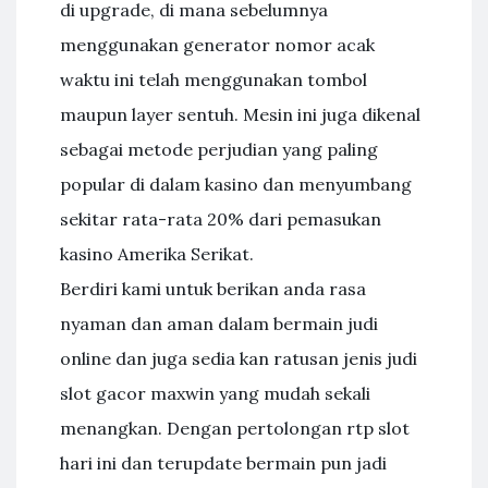
di upgrade, di mana sebelumnya
menggunakan generator nomor acak
waktu ini telah menggunakan tombol
maupun layer sentuh. Mesin ini juga dikenal
sebagai metode perjudian yang paling
popular di dalam kasino dan menyumbang
sekitar rata-rata 20% dari pemasukan
kasino Amerika Serikat.
Berdiri kami untuk berikan anda rasa
nyaman dan aman dalam bermain judi
online dan juga sedia kan ratusan jenis judi
slot gacor maxwin yang mudah sekali
menangkan. Dengan pertolongan rtp slot
hari ini dan terupdate bermain pun jadi