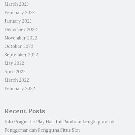
March 2023
February 2023
January 2023
December 2022
November 2022
October 2022
September 2022
May 2022
April 2022
March 2022
February 2022
Recent Posts
Info Pragmatic Play Hari Ini: Panduan Lengkap untuk
Penggemar dan Pengguna Situs Slot