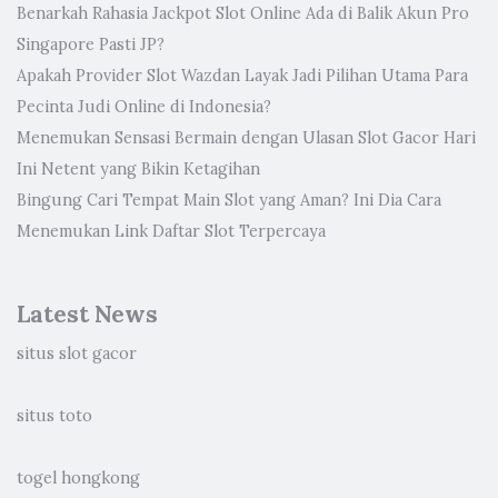
Benarkah Rahasia Jackpot Slot Online Ada di Balik Akun Pro
Singapore Pasti JP?
Apakah Provider Slot Wazdan Layak Jadi Pilihan Utama Para
Pecinta Judi Online di Indonesia?
Menemukan Sensasi Bermain dengan Ulasan Slot Gacor Hari
Ini Netent yang Bikin Ketagihan
Bingung Cari Tempat Main Slot yang Aman? Ini Dia Cara
Menemukan Link Daftar Slot Terpercaya
Latest News
situs slot gacor
situs toto
togel hongkong