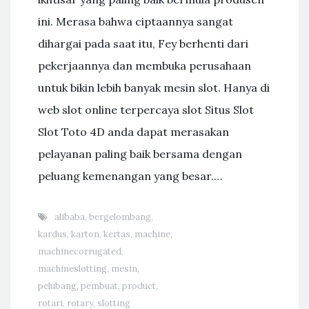
ini. Merasa bahwa ciptaannya sangat
dihargai pada saat itu, Fey berhenti dari
pekerjaannya dan membuka perusahaan
untuk bikin lebih banyak mesin slot. Hanya di
web slot online terpercaya slot Situs Slot
Slot Toto 4D anda dapat merasakan
pelayanan paling baik bersama dengan
peluang kemenangan yang besar.…
alibaba
,
bergelombang
,
kardus
,
karton
,
kertas
,
machine
,
machinecorrugated
,
machineslotting
,
mesin
,
pelubang
,
pembuat
,
product
,
rotari
,
rotary
,
slotting