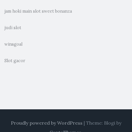
jam hoki main slot sweet bonanza
judi slot
winsgoal
Slot gacor
Proudly powered by WordPress
|
Theme: Blogi by