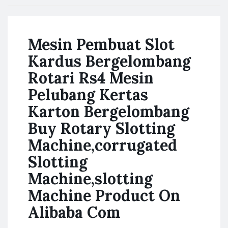
Mesin Pembuat Slot
Kardus Bergelombang
Rotari Rs4 Mesin
Pelubang Kertas
Karton Bergelombang
Buy Rotary Slotting
Machine,corrugated
Slotting
Machine,slotting
Machine Product On
Alibaba Com