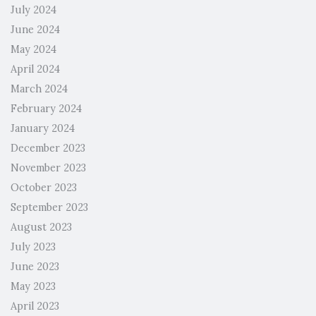
July 2024
June 2024
May 2024
April 2024
March 2024
February 2024
January 2024
December 2023
November 2023
October 2023
September 2023
August 2023
July 2023
June 2023
May 2023
April 2023