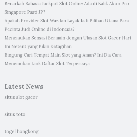
Benarkah Rahasia Jackpot Slot Online Ada di Balik Akun Pro
Singapore Pasti JP?
Apakah Provider Slot Wazdan Layak Jadi Pilihan Utama Para
Pecinta Judi Online di Indonesia?
Menemukan Sensasi Bermain dengan Ulasan Slot Gacor Hari
Ini Netent yang Bikin Ketagihan
Bingung Cari Tempat Main Slot yang Aman? Ini Dia Cara
Menemukan Link Daftar Slot Terpercaya
Latest News
situs slot gacor
situs toto
togel hongkong