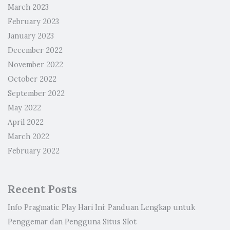
March 2023
February 2023
January 2023
December 2022
November 2022
October 2022
September 2022
May 2022
April 2022
March 2022
February 2022
Recent Posts
Info Pragmatic Play Hari Ini: Panduan Lengkap untuk
Penggemar dan Pengguna Situs Slot