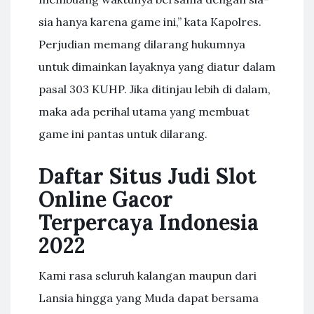
sia hanya karena game ini,” kata Kapolres.
Perjudian memang dilarang hukumnya
untuk dimainkan layaknya yang diatur dalam
pasal 303 KUHP. Jika ditinjau lebih di dalam,
maka ada perihal utama yang membuat
game ini pantas untuk dilarang.
Daftar Situs Judi Slot
Online Gacor
Terpercaya Indonesia
2022
Kami rasa seluruh kalangan maupun dari
Lansia hingga yang Muda dapat bersama