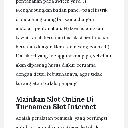
pentanahan pada switch yard. J)
Menghubungkan badan panel-panel listrik
di didalam gedung bersama dengan
instalasi pentanahan. H) Menhubungkan
kawat tanah bersama instalasi pentanahan,
bersama dengan klem-klem yang cocok. E)
Untuk rel yang menggunakan pipa, sebelum
akan dipasang harus diukur bersama
dengan detail kebutuhannya, agar tidak
kurang atau terlalu panjang.
Mainkan Slot Online Di
Turnamen Slot Internet
Adalah peralatan pemisah, yang berfungsi
untuk memisahkan rangkaian listrik di