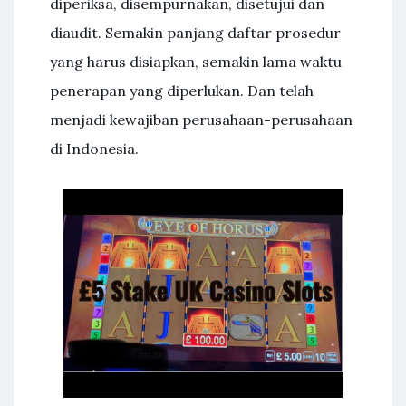
diperiksa, disempurnakan, disetujui dan
diaudit. Semakin panjang daftar prosedur
yang harus disiapkan, semakin lama waktu
penerapan yang diperlukan. Dan telah
menjadi kewajiban perusahaan-perusahaan
di Indonesia.