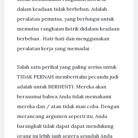
dalam keadaan tidak berbeban. Adalah
peralatan pemutus, yang berfungsi untuk
memutus rangkaian listrik didalam keadaan
berbeban . Hati-hati dan menggunakan
peralatan kerja yang memadai.
Salah satu perihal yang paling serius untuk
TIDAK PERNAH memberitahu pecandu judi
adalah untuk BERHENTI. Mereka akan
berasumsi bahwa Anda tidak memahami
mereka dan / atau tidak mau coba. Dengan
merancang argumen seperti itu, Anda
barangkali tidak dapat dapat mendukung
orang ini lebih jauh segera sesudah Anda