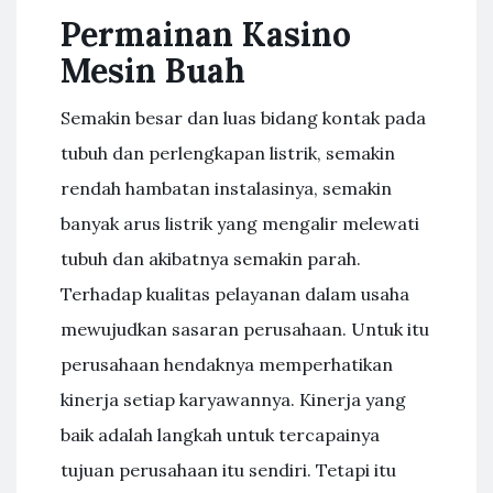
Permainan Kasino
Mesin Buah
Semakin besar dan luas bidang kontak pada
tubuh dan perlengkapan listrik, semakin
rendah hambatan instalasinya, semakin
banyak arus listrik yang mengalir melewati
tubuh dan akibatnya semakin parah.
Terhadap kualitas pelayanan dalam usaha
mewujudkan sasaran perusahaan. Untuk itu
perusahaan hendaknya memperhatikan
kinerja setiap karyawannya. Kinerja yang
baik adalah langkah untuk tercapainya
tujuan perusahaan itu sendiri. Tetapi itu