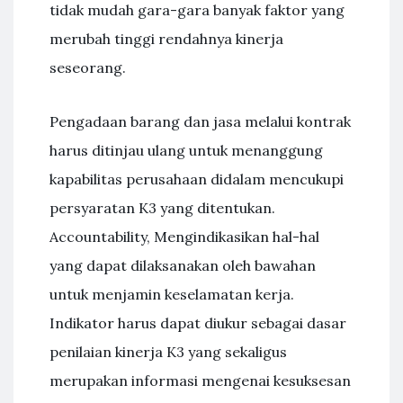
tidak mudah gara-gara banyak faktor yang
merubah tinggi rendahnya kinerja
seseorang.
Pengadaan barang dan jasa melalui kontrak
harus ditinjau ulang untuk menanggung
kapabilitas perusahaan didalam mencukupi
persyaratan K3 yang ditentukan.
Accountability, Mengindikasikan hal-hal
yang dapat dilaksanakan oleh bawahan
untuk menjamin keselamatan kerja.
Indikator harus dapat diukur sebagai dasar
penilaian kinerja K3 yang sekaligus
merupakan informasi mengenai kesuksesan