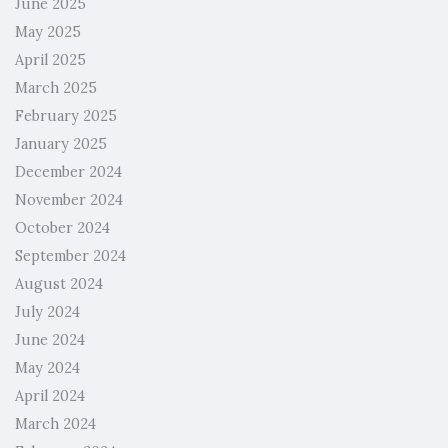
June 2025
May 2025
April 2025
March 2025
February 2025
January 2025
December 2024
November 2024
October 2024
September 2024
August 2024
July 2024
June 2024
May 2024
April 2024
March 2024