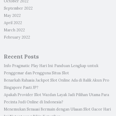
October 2022
September 2022
May 2022
April 2022
March 2022
February 2022
Recent Posts
Info Pragmatic Play Hari Ini: Panduan Lengkap untuk
Penggemar dan Pengguna Situs Slot
Benarkah Rahasia Jackpot Slot Online Ada di Balik Akun Pro
Singapore Pasti JP?
Apakah Provider Slot Wazdan Layak Jadi Pilihan Utama Para
Pecinta Judi Online di Indonesia?
Menemukan Sensasi Bermain dengan Ulasan Slot Gacor Hari