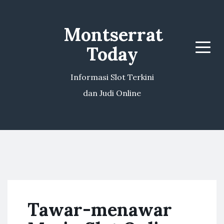
Montserrat
Today
Menu
Informasi Slot Terkini
dan Judi Online
Tawar-menawar