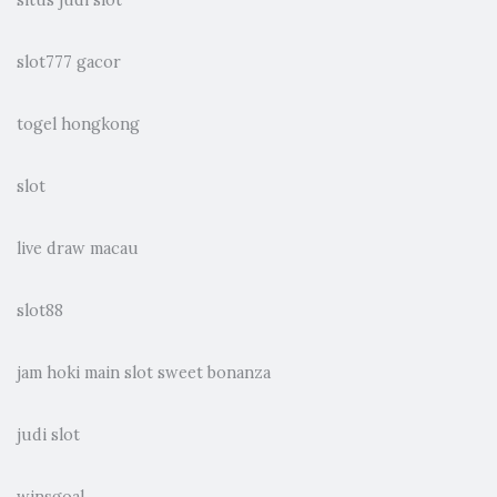
situs judi slot
slot777 gacor
togel hongkong
slot
live draw macau
slot88
jam hoki main slot sweet bonanza
judi slot