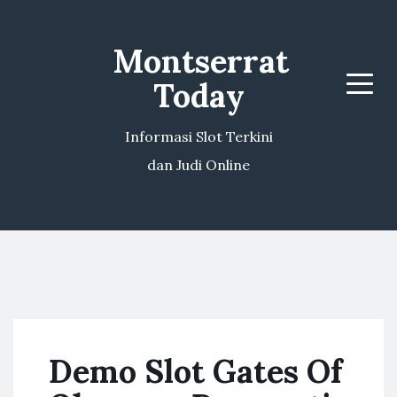
Montserrat
Today
Menu
Informasi Slot Terkini
dan Judi Online
Demo Slot Gates Of