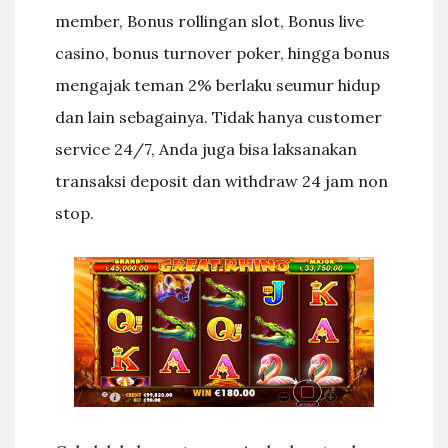
member, Bonus rollingan slot, Bonus live
casino, bonus turnover poker, hingga bonus
mengajak teman 2% berlaku seumur hidup
dan lain sebagainya. Tidak hanya customer
service 24/7, Anda juga bisa laksanakan
transaksi deposit dan withdraw 24 jam non
stop.