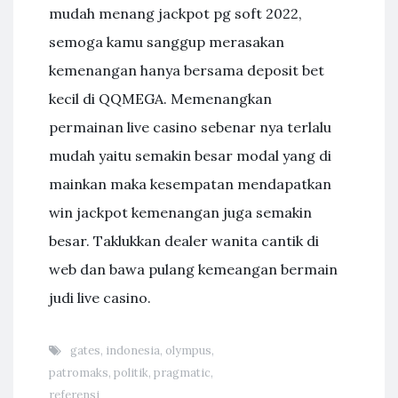
mudah menang jackpot pg soft 2022,
semoga kamu sanggup merasakan
kemenangan hanya bersama deposit bet
kecil di QQMEGA. Memenangkan
permainan live casino sebenar nya terlalu
mudah yaitu semakin besar modal yang di
mainkan maka kesempatan mendapatkan
win jackpot kemenangan juga semakin
besar. Taklukkan dealer wanita cantik di
web dan bawa pulang kemeangan bermain
judi live casino.
gates
,
indonesia
,
olympus
,
patromaks
,
politik
,
pragmatic
,
referensi