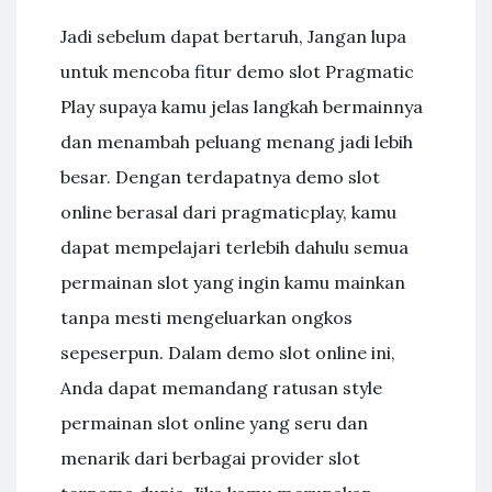
Jadi sebelum dapat bertaruh, Jangan lupa
untuk mencoba fitur demo slot Pragmatic
Play supaya kamu jelas langkah bermainnya
dan menambah peluang menang jadi lebih
besar. Dengan terdapatnya demo slot
online berasal dari pragmaticplay, kamu
dapat mempelajari terlebih dahulu semua
permainan slot yang ingin kamu mainkan
tanpa mesti mengeluarkan ongkos
sepeserpun. Dalam demo slot online ini,
Anda dapat memandang ratusan style
permainan slot online yang seru dan
menarik dari berbagai provider slot