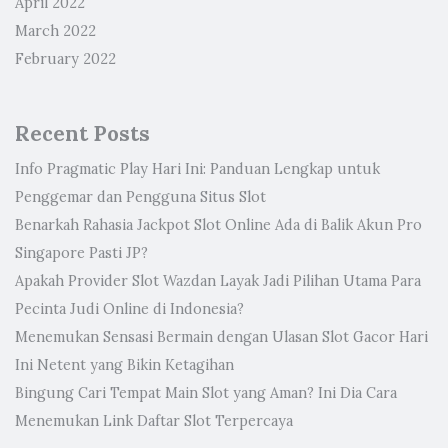
April 2022
March 2022
February 2022
Recent Posts
Info Pragmatic Play Hari Ini: Panduan Lengkap untuk
Penggemar dan Pengguna Situs Slot
Benarkah Rahasia Jackpot Slot Online Ada di Balik Akun Pro
Singapore Pasti JP?
Apakah Provider Slot Wazdan Layak Jadi Pilihan Utama Para
Pecinta Judi Online di Indonesia?
Menemukan Sensasi Bermain dengan Ulasan Slot Gacor Hari
Ini Netent yang Bikin Ketagihan
Bingung Cari Tempat Main Slot yang Aman? Ini Dia Cara
Menemukan Link Daftar Slot Terpercaya