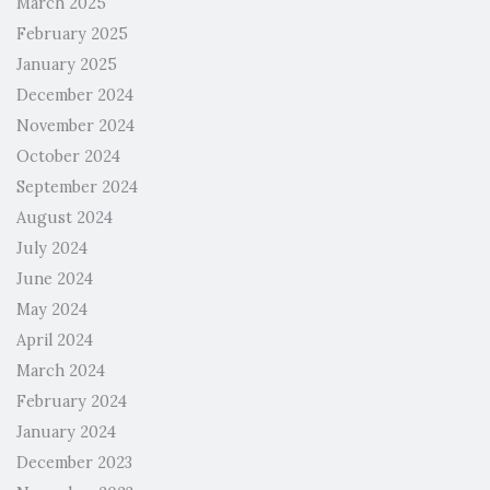
March 2025
February 2025
January 2025
December 2024
November 2024
October 2024
September 2024
August 2024
July 2024
June 2024
May 2024
April 2024
March 2024
February 2024
January 2024
December 2023