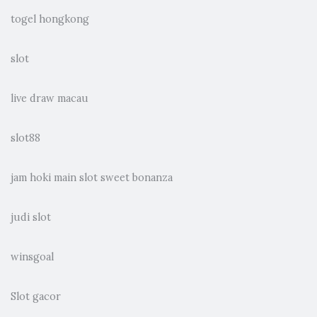
togel hongkong
slot
live draw macau
slot88
jam hoki main slot sweet bonanza
judi slot
winsgoal
Slot gacor