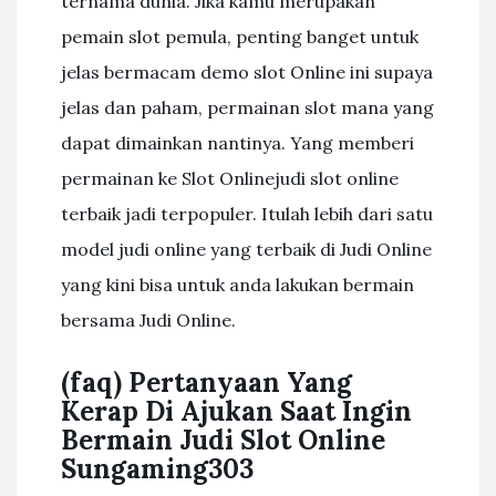
ternama dunia. Jika kamu merupakan
pemain slot pemula, penting banget untuk
jelas bermacam demo slot Online ini supaya
jelas dan paham, permainan slot mana yang
dapat dimainkan nantinya. Yang memberi
permainan ke Slot Onlinejudi slot online
terbaik jadi terpopuler. Itulah lebih dari satu
model judi online yang terbaik di Judi Online
yang kini bisa untuk anda lakukan bermain
bersama Judi Online.
(faq) Pertanyaan Yang
Kerap Di Ajukan Saat Ingin
Bermain Judi Slot Online
Sungaming303