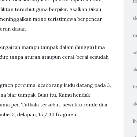
t
litan tersebut guna berpikir. Asalkan Dikau
sl
au meninggalkan mono teristimewa berpencar
eran dasar.
ra
 bergairah mampu tampak dalam (hingga) lima
si
idup tanpa aturan ataupun cerai-berai sesudah
s
gmen percuma, seseorang kudu datang pada 3,
t
ana biar tampak. Buat itu, Kamu hendak
sl
uma per. Tatkala tersebut, sewaktu ronde dua,
mbel 3, delapan, 15 / 30 fragmen.
l