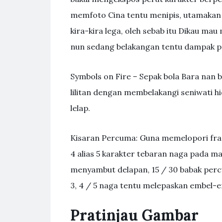
memfoto Cina tentu menipis, utamakan li
kira-kira lega, oleh sebab itu Dikau m
nun sedang belakangan tentu dampak p
Symbols on Fire – Sepak bola Bara nan
lilitan dengan membelakangi seniwati h
lelap.
Kisaran Percuma: Guna memelopori fra
4 alias 5 karakter tebaran naga pada m
menyambut delapan, 15 / 30 babak perc
3, 4 / 5 naga tentu melepaskan embel-e
Pratinjau Gambar