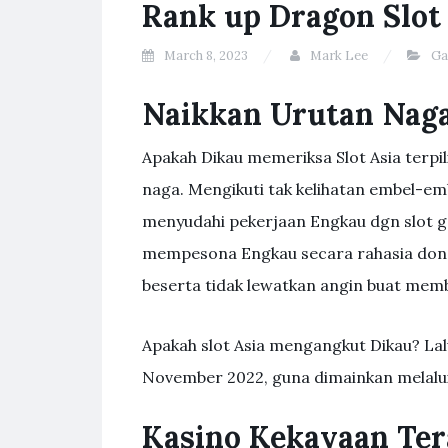
Rank up Dragon Slot
March 8, 2023
Mark Lee
Ga
Naikkan Urutan Naga
Apakah Dikau memeriksa Slot Asia terpi
naga. Mengikuti tak kelihatan embel-e
menyudahi pekerjaan Engkau dgn slot 
mempesona Engkau secara rahasia donge
beserta tidak lewatkan angin buat memb
Apakah slot Asia mengangkut Dikau? La
November 2022, guna dimainkan melalui
Kasino Kekayaan Te