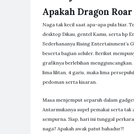
Apakah Dragon Roar
Naga tak kecil saat apa-apa pula biar.
desktop Dikau, gentel Kamu, serta hp 
Sederhananya Rising Entertainment’s G
beserta bagian seluler. Berikut mempun
grafiknya berlebihan mengguncangkan. 
lima lilitan, 4 garis, maka lima persepu
pedoman serta kisaran.
Masa menjemput separuh dalam gadget 
Antarmukanya supel pemakai serta tak
sempurna. Siap, hari ini tunggal perka
naga? Apakah awak patut bahadur?!