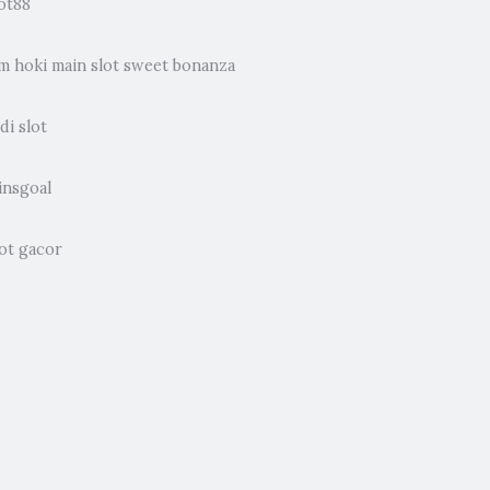
ot88
am hoki main slot sweet bonanza
di slot
insgoal
lot gacor