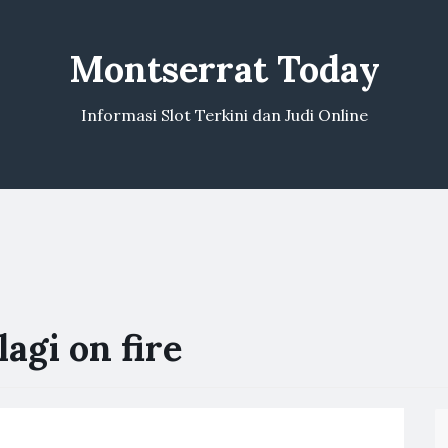
Montserrat Today
Informasi Slot Terkini dan Judi Online
agi on fire