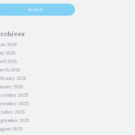
rchives
une 2026
ay 2026
ril 2026
arch 2026
ebruary 2026
anuary 2026
ecember 2025
ovember 2025
ctober 2025
eptember 2025
ugust 2025