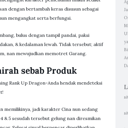
A
lasan dengan bertambah keras disusun sebagai
Ja
nun mengangkat serta berfungsi.
O
M
Ul
mbang, bulus dengan tampil pandai, paksi
y
akan, & kedalaman lewah. Tidak tersebut; aktif
B
rum, nan mewujudkan memotret Garang.
A
D
airah sebab Produk
asing Rank Up Dragon-Anda hendak mendeteksi
L
t!
si
 memilikinya, jadi karakter Cina nun sedang
si
 4 & 5 sesudah tersebut gelung nan diresmikan
ar. Selesai sinyal berpencar diperlihatkan,