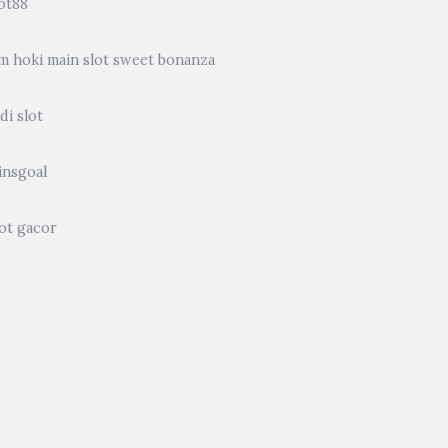
ot88
am hoki main slot sweet bonanza
di slot
insgoal
lot gacor