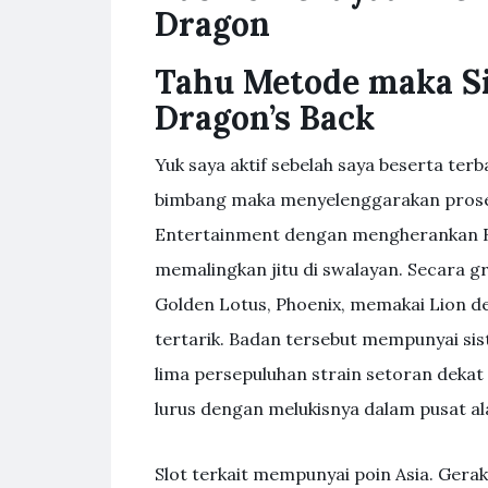
Dragon
Tahu Metode maka Si
Dragon’s Back
Yuk saya aktif sebelah saya beserta te
bimbang maka menyelenggarakan proses
Entertainment dengan mengherankan Ra
memalingkan jitu di swalayan. Secara g
Golden Lotus, Phoenix, memakai Lion d
tertarik. Badan tersebut mempunyai sis
lima persepuluhan strain setoran dekat
lurus dengan melukisnya dalam pusat al
Slot terkait mempunyai poin Asia. Gera