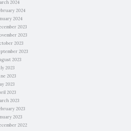
arch 2024
ebruary 2024
anuary 2024
ecember 2023
ovember 2023
ctober 2023
eptember 2023
ugust 2023
uly 2023
une 2023
ay 2023
ril 2023
arch 2023
ebruary 2023
anuary 2023
ecember 2022