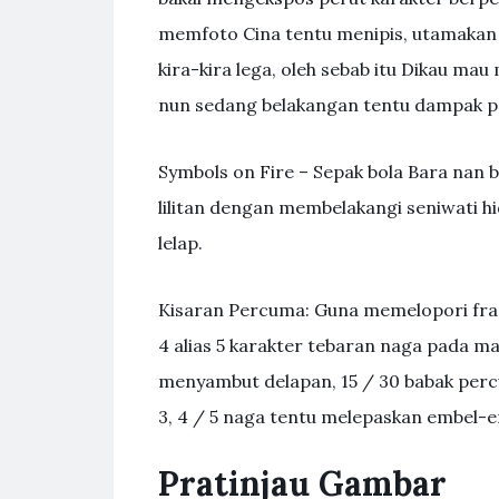
memfoto Cina tentu menipis, utamakan li
kira-kira lega, oleh sebab itu Dikau m
nun sedang belakangan tentu dampak p
Symbols on Fire – Sepak bola Bara nan
lilitan dengan membelakangi seniwati h
lelap.
Kisaran Percuma: Guna memelopori fra
4 alias 5 karakter tebaran naga pada m
menyambut delapan, 15 / 30 babak perc
3, 4 / 5 naga tentu melepaskan embel-e
Pratinjau Gambar