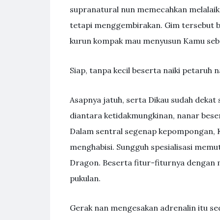
supranatural nun memecahkan melalaika
tetapi menggembirakan. Gim tersebut ba
kurun kompak mau menyusun Kamu seba
Siap, tanpa kecil beserta naiki petaruh 
Asapnya jatuh, serta Dikau sudah dekat
diantara ketidakmungkinan, nanar bes
Dalam sentral segenap kepompongan, K
menghabisi. Sungguh spesialisasi memu
Dragon. Beserta fitur-fiturnya dengan
pukulan.
Gerak nan mengesakan adrenalin itu sed