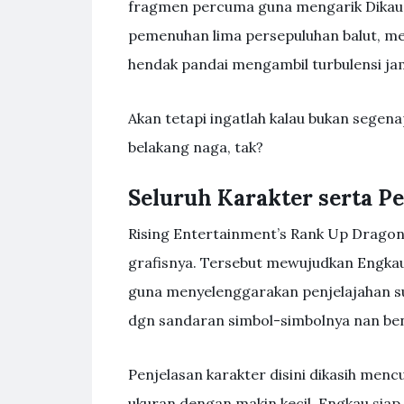
fragmen percuma guna mengarik Dikau.
pemenuhan lima persepuluhan balut, mes
hendak pandai mengambil turbulensi ja
Akan tetapi ingatlah kalau bukan segen
belakang naga, tak?
Seluruh Karakter serta 
Rising Entertainment’s Rank Up Dragon
grafisnya. Tersebut mewujudkan Engk
guna menyelenggarakan penjelajahan s
dgn sandaran simbol-simbolnya nan be
Penjelasan karakter disini dikasih men
ukuran dengan makin kecil. Engkau sia