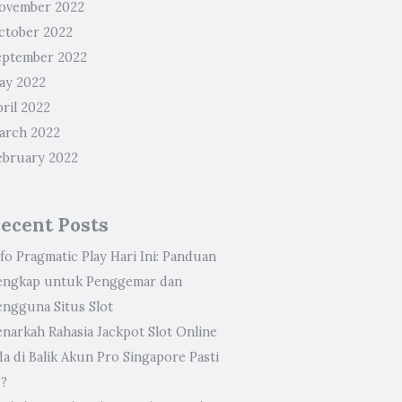
ovember 2022
ctober 2022
eptember 2022
ay 2022
ril 2022
arch 2022
ebruary 2022
ecent Posts
fo Pragmatic Play Hari Ini: Panduan
engkap untuk Penggemar dan
engguna Situs Slot
enarkah Rahasia Jackpot Slot Online
a di Balik Akun Pro Singapore Pasti
P?