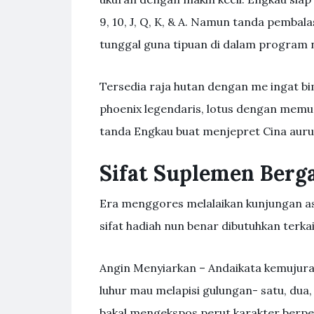
9, 10, J, Q, K, & A. Namun tanda pemba
tunggal guna tipuan di dalam program 
Tersedia raja hutan dengan me ingat bi
phoenix legendaris, lotus dengan memud
tanda Engkau buat menjepret Cina au
Sifat Suplemen Berg
Era menggores melalaikan kunjungan 
sifat hadiah nun benar dibutuhkan terkai
Angin Menyiarkan – Andaikata kemujuran
luhur mau melapisi gulungan- satu, dua,
bakal mengekspos perut karakter berpenc