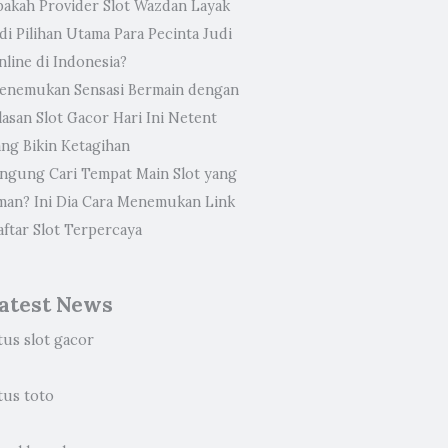
pakah Provider Slot Wazdan Layak
di Pilihan Utama Para Pecinta Judi
nline di Indonesia?
enemukan Sensasi Bermain dengan
asan Slot Gacor Hari Ini Netent
ang Bikin Ketagihan
ingung Cari Tempat Main Slot yang
man? Ini Dia Cara Menemukan Link
aftar Slot Terpercaya
atest News
tus slot gacor
tus toto