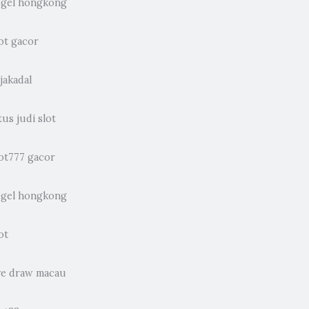
ogel hongkong
ot gacor
jakadal
tus judi slot
lot777 gacor
ogel hongkong
ot
ive draw macau