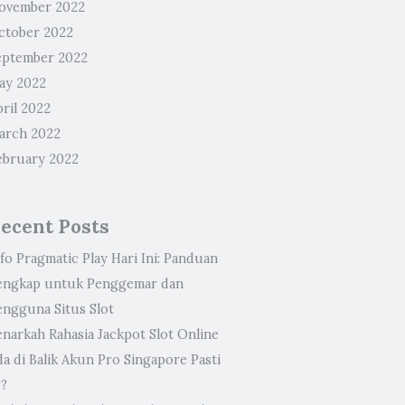
ovember 2022
ctober 2022
eptember 2022
ay 2022
ril 2022
arch 2022
ebruary 2022
ecent Posts
fo Pragmatic Play Hari Ini: Panduan
engkap untuk Penggemar dan
engguna Situs Slot
enarkah Rahasia Jackpot Slot Online
a di Balik Akun Pro Singapore Pasti
P?