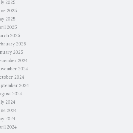
uly 2025
une 2025
ay 2025
pril 2025
arch 2025
ebruary 2025
anuary 2025
ecember 2024
ovember 2024
ctober 2024
eptember 2024
ugust 2024
uly 2024
une 2024
ay 2024
ril 2024