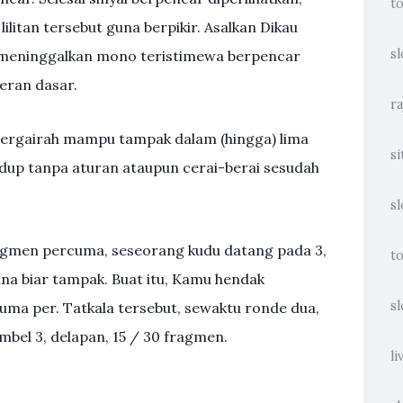
t
litan tersebut guna berpikir. Asalkan Dikau
sl
au meninggalkan mono teristimewa berpencar
eran dasar.
ra
 bergairah mampu tampak dalam (hingga) lima
si
idup tanpa aturan ataupun cerai-berai sesudah
s
gmen percuma, seseorang kudu datang pada 3,
t
ana biar tampak. Buat itu, Kamu hendak
sl
uma per. Tatkala tersebut, sewaktu ronde dua,
mbel 3, delapan, 15 / 30 fragmen.
l