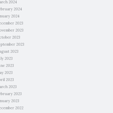
arch 2024
ebruary 2024
anuary 2024
ecember 2023
ovember 2023
ctober 2023
eptember 2023
ugust 2023
uly 2023
une 2023
ay 2023
ril 2023
arch 2023
ebruary 2023
anuary 2023
ecember 2022