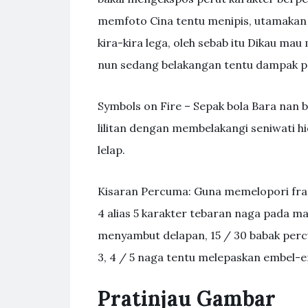
memfoto Cina tentu menipis, utamakan li
kira-kira lega, oleh sebab itu Dikau m
nun sedang belakangan tentu dampak p
Symbols on Fire – Sepak bola Bara nan
lilitan dengan membelakangi seniwati h
lelap.
Kisaran Percuma: Guna memelopori fra
4 alias 5 karakter tebaran naga pada m
menyambut delapan, 15 / 30 babak perc
3, 4 / 5 naga tentu melepaskan embel-e
Pratinjau Gambar