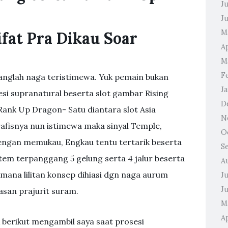
J
J
M
fat Pra Dikau Soar
A
M
F
rbanglah naga teristimewa. Yuk pemain bukan
J
i supranatural beserta slot gambar Rising
D
nk Up Dragon- Satu diantara slot Asia
N
rafisnya nun istimewa maka sinyal Temple,
O
engan memukau, Engkau tentu tertarik beserta
S
tem terpanggang 5 gelung serta 4 jalur beserta
A
 mana lilitan konsep dihiasi dgn naga aurum
J
J
asan prajurit suram.
M
Ap
k berikut mengambil saya saat prosesi