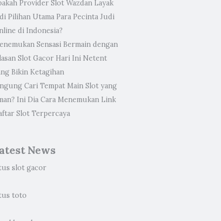
pakah Provider Slot Wazdan Layak
di Pilihan Utama Para Pecinta Judi
nline di Indonesia?
enemukan Sensasi Bermain dengan
asan Slot Gacor Hari Ini Netent
ang Bikin Ketagihan
ingung Cari Tempat Main Slot yang
man? Ini Dia Cara Menemukan Link
aftar Slot Terpercaya
atest News
tus slot gacor
tus toto