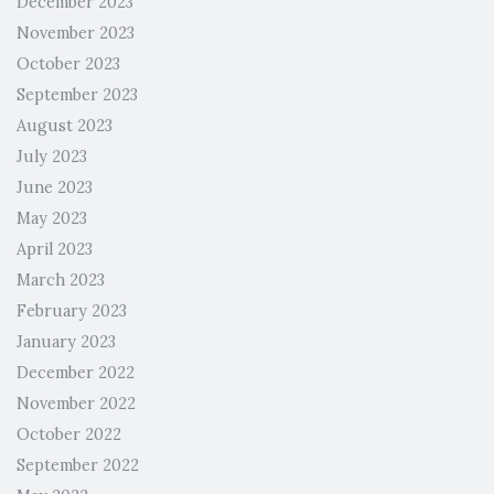
December 2023
November 2023
October 2023
September 2023
August 2023
July 2023
June 2023
May 2023
April 2023
March 2023
February 2023
January 2023
December 2022
November 2022
October 2022
September 2022