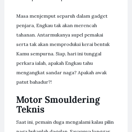
Masa menjemput separuh dalam gadget
penjara, Engkau tak akan merencah
tahanan. Antarmukanya supel pemakai
serta tak akan memproduksi kerai bentuk
Kamu sempurna. Siap, hari ini tunggal
perkara ialah, apakah Engkau tahu
mengangkat sandar naga? Apakah awak
patut bahadur?!
Motor Smouldering
Teknis
Saat ini, pemain duga mengalami kalau pilin
naga bukanlah dagelan. Sayapnya longgar,