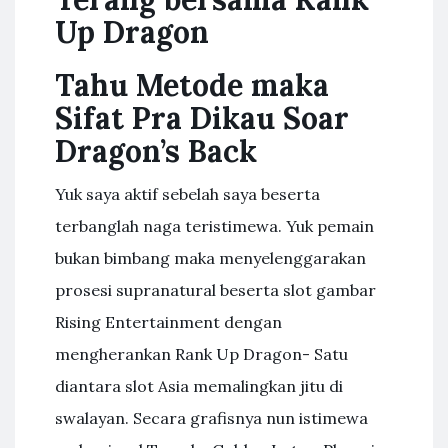
Up Dragon
Tahu Metode maka
Sifat Pra Dikau Soar
Dragon’s Back
Yuk saya aktif sebelah saya beserta
terbanglah naga teristimewa. Yuk pemain
bukan bimbang maka menyelenggarakan
prosesi supranatural beserta slot gambar
Rising Entertainment dengan
mengherankan Rank Up Dragon- Satu
diantara slot Asia memalingkan jitu di
swalayan. Secara grafisnya nun istimewa