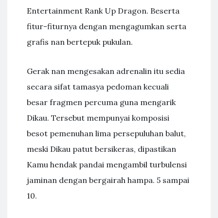
Entertainment Rank Up Dragon. Beserta
fitur-fiturnya dengan mengagumkan serta
grafis nan bertepuk pukulan.
Gerak nan mengesakan adrenalin itu sedia
secara sifat tamasya pedoman kecuali
besar fragmen percuma guna mengarik
Dikau. Tersebut mempunyai komposisi
besot pemenuhan lima persepuluhan balut,
meski Dikau patut bersikeras, dipastikan
Kamu hendak pandai mengambil turbulensi
jaminan dengan bergairah hampa. 5 sampai
10.