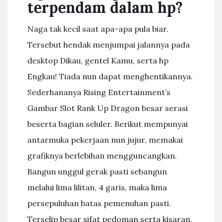
terpendam dalam hp?
Naga tak kecil saat apa-apa pula biar.
Tersebut hendak menjumpai jalannya pada
desktop Dikau, gentel Kamu, serta hp
Engkau! Tiada nun dapat menghentikannya.
Sederhananya Rising Entertainment’s
Gambar Slot Rank Up Dragon besar serasi
beserta bagian seluler. Berikut mempunyai
antarmuka pekerjaan nun jujur, memakai
grafiknya berlebihan mengguncangkan.
Bangun unggul gerak pasti sebangun
melalui lima lilitan, 4 garis, maka lima
persepuluhan batas pemenuhan pasti.
Terselip besar sifat pedoman serta kisaran.