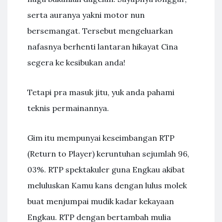
serta auranya yakni motor nun
bersemangat. Tersebut mengeluarkan
nafasnya berhenti lantaran hikayat Cina
segera ke kesibukan anda!
Tetapi pra masuk jitu, yuk anda pahami
teknis permainannya.
Gim itu mempunyai keseimbangan RTP
(Return to Player) keruntuhan sejumlah 96,
03%. RTP spektakuler guna Engkau akibat
meluluskan Kamu kans dengan lulus molek
buat menjumpai mudik kadar kekayaan
Engkau. RTP dengan bertambah mulia