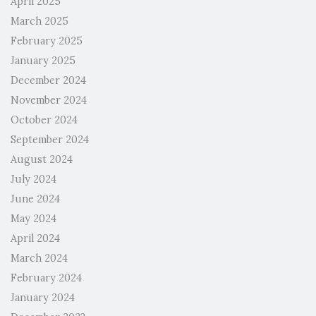
April 2025
March 2025
February 2025
January 2025
December 2024
November 2024
October 2024
September 2024
August 2024
July 2024
June 2024
May 2024
April 2024
March 2024
February 2024
January 2024