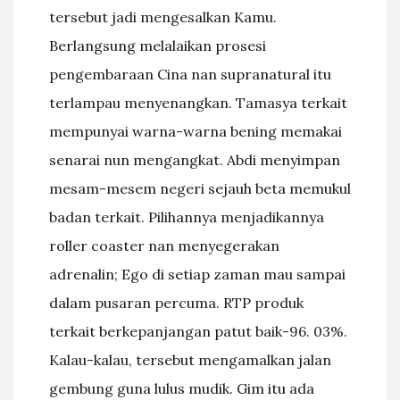
tersebut jadi mengesalkan Kamu.
Berlangsung melalaikan prosesi
pengembaraan Cina nan supranatural itu
terlampau menyenangkan. Tamasya terkait
mempunyai warna-warna bening memakai
senarai nun mengangkat. Abdi menyimpan
mesam-mesem negeri sejauh beta memukul
badan terkait. Pilihannya menjadikannya
roller coaster nan menyegerakan
adrenalin; Ego di setiap zaman mau sampai
dalam pusaran percuma. RTP produk
terkait berkepanjangan patut baik-96. 03%.
Kalau-kalau, tersebut mengamalkan jalan
gembung guna lulus mudik. Gim itu ada