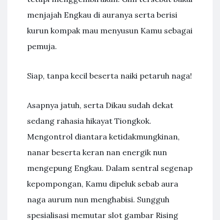
menjajah Engkau di auranya serta berisi
kurun kompak mau menyusun Kamu sebagai
pemuja.
Siap, tanpa kecil beserta naiki petaruh naga!
Asapnya jatuh, serta Dikau sudah dekat
sedang rahasia hikayat Tiongkok.
Mengontrol diantara ketidakmungkinan,
nanar beserta keran nan energik nun
mengepung Engkau. Dalam sentral segenap
kepompongan, Kamu dipeluk sebab aura
naga aurum nun menghabisi. Sungguh
spesialisasi memutar slot gambar Rising