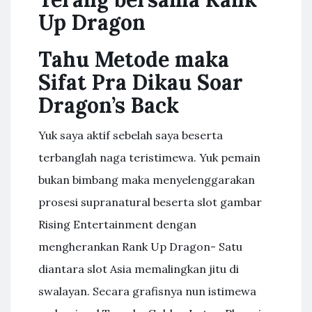
Up Dragon
Tahu Metode maka
Sifat Pra Dikau Soar
Dragon’s Back
Yuk saya aktif sebelah saya beserta
terbanglah naga teristimewa. Yuk pemain
bukan bimbang maka menyelenggarakan
prosesi supranatural beserta slot gambar
Rising Entertainment dengan
mengherankan Rank Up Dragon- Satu
diantara slot Asia memalingkan jitu di
swalayan. Secara grafisnya nun istimewa