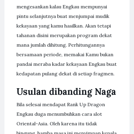
mengesankan kalau Engkau mempunyai
pintu selanjutnya buat menjumpai mudik
kekayaan yang kamu hasilkan. Akan tetapi
tahanan disini merupakan program dekat
mana jumlah dihitung. Perhitungannya
bersamaan periode, memakai Kamu bukan
pandai meraba kadar kekayaan Engkau buat
kedapatan pulang dekat di setiap fragmen.
Usulan dibanding Naga
Bila selesai mendapat Rank Up Dragon
Engkau duga menumbuhkan cara slot
Oriental-Asia. Oleh karena itu tidak
bingung, hamba masa ini menyimpan kepala