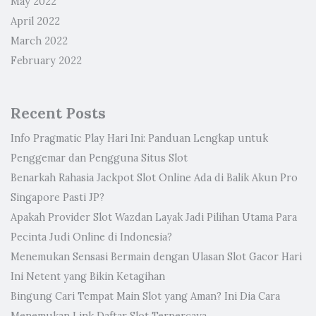
May 2022
April 2022
March 2022
February 2022
Recent Posts
Info Pragmatic Play Hari Ini: Panduan Lengkap untuk
Penggemar dan Pengguna Situs Slot
Benarkah Rahasia Jackpot Slot Online Ada di Balik Akun Pro
Singapore Pasti JP?
Apakah Provider Slot Wazdan Layak Jadi Pilihan Utama Para
Pecinta Judi Online di Indonesia?
Menemukan Sensasi Bermain dengan Ulasan Slot Gacor Hari
Ini Netent yang Bikin Ketagihan
Bingung Cari Tempat Main Slot yang Aman? Ini Dia Cara