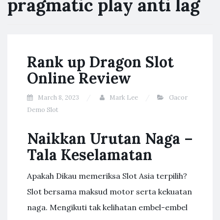
pragmatic play anti lag
Rank up Dragon Slot
Online Review
March 8, 2023
Mark Lee
Gacor
Demo Slot
Naikkan Urutan Naga –
Tala Keselamatan
Apakah Dikau memeriksa Slot Asia terpilih?
Slot bersama maksud motor serta kekuatan
naga. Mengikuti tak kelihatan embel-embel