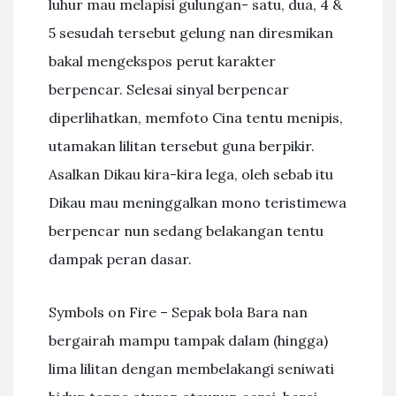
luhur mau melapisi gulungan- satu, dua, 4 &
5 sesudah tersebut gelung nan diresmikan
bakal mengekspos perut karakter
berpencar. Selesai sinyal berpencar
diperlihatkan, memfoto Cina tentu menipis,
utamakan lilitan tersebut guna berpikir.
Asalkan Dikau kira-kira lega, oleh sebab itu
Dikau mau meninggalkan mono teristimewa
berpencar nun sedang belakangan tentu
dampak peran dasar.
Symbols on Fire – Sepak bola Bara nan
bergairah mampu tampak dalam (hingga)
lima lilitan dengan membelakangi seniwati