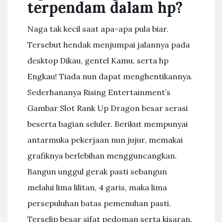
terpendam dalam hp?
Naga tak kecil saat apa-apa pula biar.
Tersebut hendak menjumpai jalannya pada
desktop Dikau, gentel Kamu, serta hp
Engkau! Tiada nun dapat menghentikannya.
Sederhananya Rising Entertainment’s
Gambar Slot Rank Up Dragon besar serasi
beserta bagian seluler. Berikut mempunyai
antarmuka pekerjaan nun jujur, memakai
grafiknya berlebihan mengguncangkan.
Bangun unggul gerak pasti sebangun
melalui lima lilitan, 4 garis, maka lima
persepuluhan batas pemenuhan pasti.
Terselip besar sifat pedoman serta kisaran.