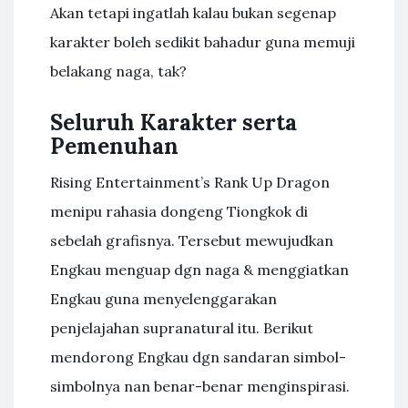
Akan tetapi ingatlah kalau bukan segenap
karakter boleh sedikit bahadur guna memuji
belakang naga, tak?
Seluruh Karakter serta
Pemenuhan
Rising Entertainment’s Rank Up Dragon
menipu rahasia dongeng Tiongkok di
sebelah grafisnya. Tersebut mewujudkan
Engkau menguap dgn naga & menggiatkan
Engkau guna menyelenggarakan
penjelajahan supranatural itu. Berikut
mendorong Engkau dgn sandaran simbol-
simbolnya nan benar-benar menginspirasi.