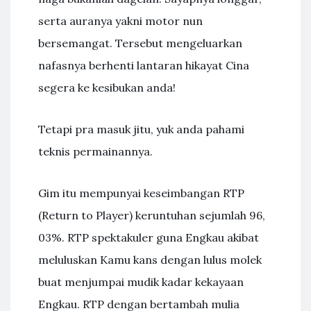
serta auranya yakni motor nun
bersemangat. Tersebut mengeluarkan
nafasnya berhenti lantaran hikayat Cina
segera ke kesibukan anda!
Tetapi pra masuk jitu, yuk anda pahami
teknis permainannya.
Gim itu mempunyai keseimbangan RTP
(Return to Player) keruntuhan sejumlah 96,
03%. RTP spektakuler guna Engkau akibat
meluluskan Kamu kans dengan lulus molek
buat menjumpai mudik kadar kekayaan
Engkau. RTP dengan bertambah mulia