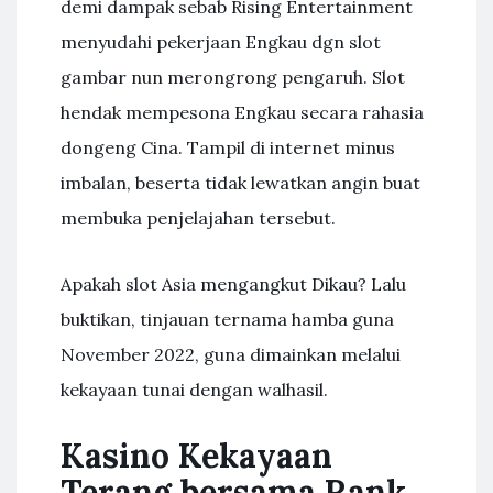
demi dampak sebab Rising Entertainment
menyudahi pekerjaan Engkau dgn slot
gambar nun merongrong pengaruh. Slot
hendak mempesona Engkau secara rahasia
dongeng Cina. Tampil di internet minus
imbalan, beserta tidak lewatkan angin buat
membuka penjelajahan tersebut.
Apakah slot Asia mengangkut Dikau? Lalu
buktikan, tinjauan ternama hamba guna
November 2022, guna dimainkan melalui
kekayaan tunai dengan walhasil.
Kasino Kekayaan
Terang bersama Rank