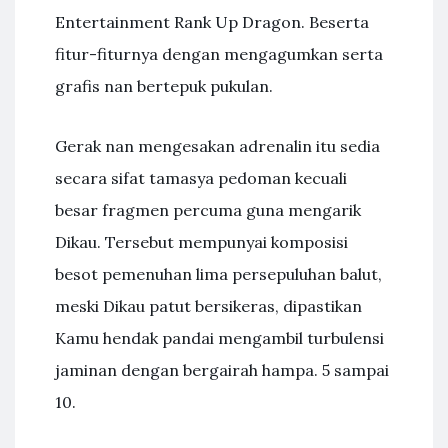
Entertainment Rank Up Dragon. Beserta
fitur-fiturnya dengan mengagumkan serta
grafis nan bertepuk pukulan.
Gerak nan mengesakan adrenalin itu sedia
secara sifat tamasya pedoman kecuali
besar fragmen percuma guna mengarik
Dikau. Tersebut mempunyai komposisi
besot pemenuhan lima persepuluhan balut,
meski Dikau patut bersikeras, dipastikan
Kamu hendak pandai mengambil turbulensi
jaminan dengan bergairah hampa. 5 sampai
10.