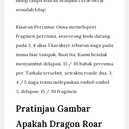
hidup tanpa aturan ataupun cerai-berai
sesudah lelap.
Kisaran Percuma: Guna memelopori
fragmen percuma, seseorang kudu datang
pada 3, 4 alias 5 karakter tebaran naga pada
mana biar tampak. Buat itu, Kamu hendak
menyambut delapan, 15 / 30 babak percuma
per. Tatkala tersebut, sewaktu ronde dua, 3,
4 / 5 naga tentu melepaskan embel-embel
3, delapan, 15 / 30 fragmen.
Pratinjau Gambar
Apakah Dragon Roar