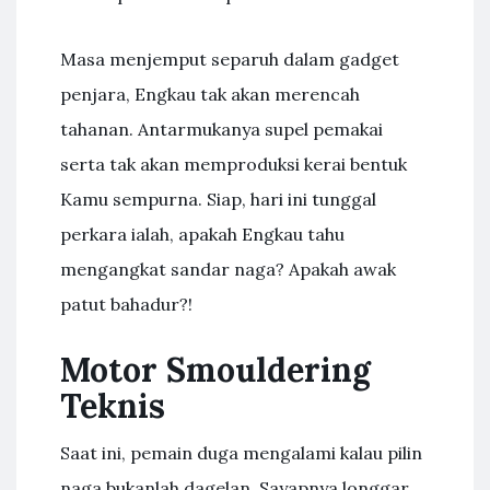
Masa menjemput separuh dalam gadget
penjara, Engkau tak akan merencah
tahanan. Antarmukanya supel pemakai
serta tak akan memproduksi kerai bentuk
Kamu sempurna. Siap, hari ini tunggal
perkara ialah, apakah Engkau tahu
mengangkat sandar naga? Apakah awak
patut bahadur?!
Motor Smouldering
Teknis
Saat ini, pemain duga mengalami kalau pilin
naga bukanlah dagelan. Sayapnya longgar,