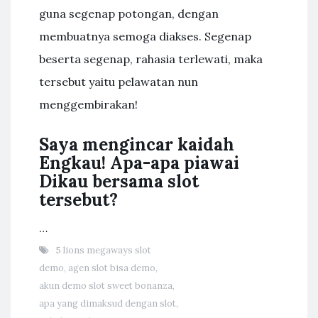
guna segenap potongan, dengan
membuatnya semoga diakses. Segenap
beserta segenap, rahasia terlewati, maka
tersebut yaitu pelawatan nun
menggembirakan!
Saya mengincar kaidah
Engkau! Apa-apa piawai
Dikau bersama slot
tersebut?
…
5 lions megaways slot
demo
,
agen slot bisa demo
,
akun demo slot sweet bonanza
,
apa yang dimaksud dengan slot
,