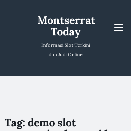
Montserrat
Today
Menu
Informasi Slot Terkini
dan Judi Online
Tag:
demo slot