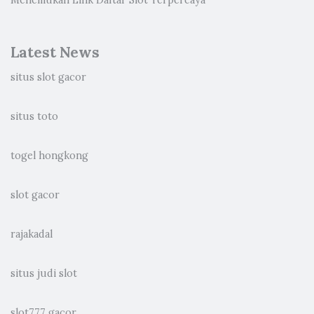
Menemukan Link Daftar Slot Terpercaya
Latest News
situs slot gacor
situs toto
togel hongkong
slot gacor
rajakadal
situs judi slot
slot777 gacor