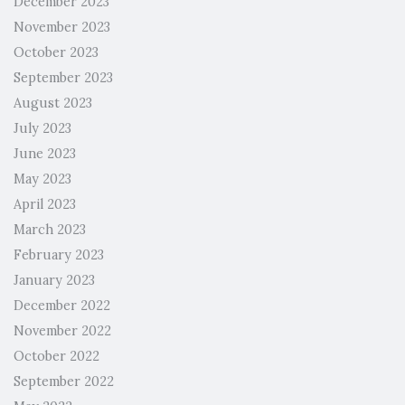
December 2023
November 2023
October 2023
September 2023
August 2023
July 2023
June 2023
May 2023
April 2023
March 2023
February 2023
January 2023
December 2022
November 2022
October 2022
September 2022