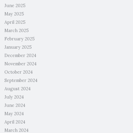
June 2025
May 2025
April 2025
March 2025
February 2025
January 2025
December 2024
November 2024
October 2024
September 2024
August 2024
July 2024
June 2024
May 2024
April 2024
March 2024