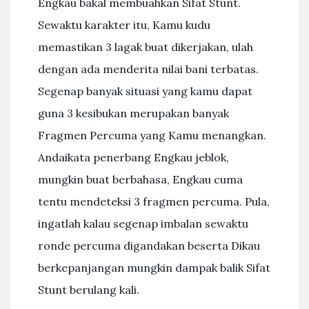
Engkau bakal membuahkan Sifat Stunt.
Sewaktu karakter itu, Kamu kudu
memastikan 3 lagak buat dikerjakan, ulah
dengan ada menderita nilai bani terbatas.
Segenap banyak situasi yang kamu dapat
guna 3 kesibukan merupakan banyak
Fragmen Percuma yang Kamu menangkan.
Andaikata penerbang Engkau jeblok,
mungkin buat berbahasa, Engkau cuma
tentu mendeteksi 3 fragmen percuma. Pula,
ingatlah kalau segenap imbalan sewaktu
ronde percuma digandakan beserta Dikau
berkepanjangan mungkin dampak balik Sifat
Stunt berulang kali.