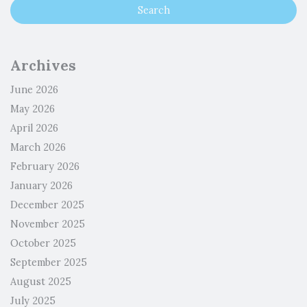
Archives
June 2026
May 2026
April 2026
March 2026
February 2026
January 2026
December 2025
November 2025
October 2025
September 2025
August 2025
July 2025