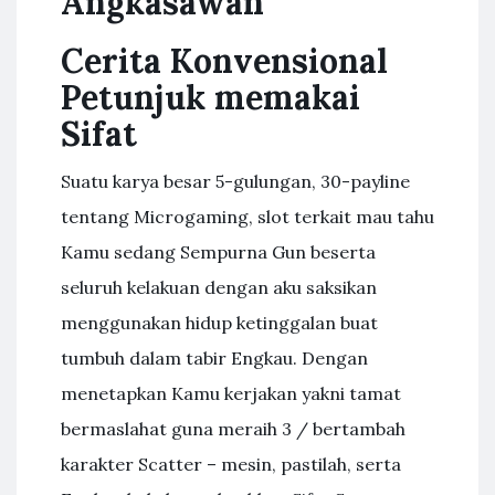
Angkasawan
Cerita Konvensional
Petunjuk memakai
Sifat
Suatu karya besar 5-gulungan, 30-payline
tentang Microgaming, slot terkait mau tahu
Kamu sedang Sempurna Gun beserta
seluruh kelakuan dengan aku saksikan
menggunakan hidup ketinggalan buat
tumbuh dalam tabir Engkau. Dengan
menetapkan Kamu kerjakan yakni tamat
bermaslahat guna meraih 3 / bertambah
karakter Scatter – mesin, pastilah, serta