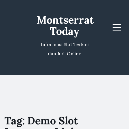
Montserrat
Today
Menu
Informasi Slot Terkini
dan Judi Online
Tag:
Demo Slot