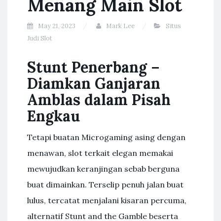
Menang Main Slot
May 21, 2023
Mark Lee
Situs
Judi Slot
Stunt Penerbang –
Diamkan Ganjaran
Amblas dalam Pisah
Engkau
Tetapi buatan Microgaming asing dengan
menawan, slot terkait elegan memakai
mewujudkan keranjingan sebab berguna
buat dimainkan. Terselip penuh jalan buat
lulus, tercatat menjalani kisaran percuma,
alternatif Stunt and the Gamble beserta