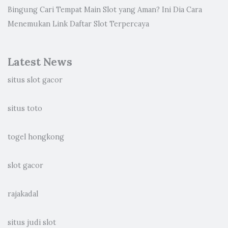
Bingung Cari Tempat Main Slot yang Aman? Ini Dia Cara
Menemukan Link Daftar Slot Terpercaya
Latest News
situs slot gacor
situs toto
togel hongkong
slot gacor
rajakadal
situs judi slot