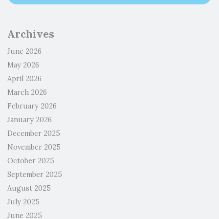
Archives
June 2026
May 2026
April 2026
March 2026
February 2026
January 2026
December 2025
November 2025
October 2025
September 2025
August 2025
July 2025
June 2025