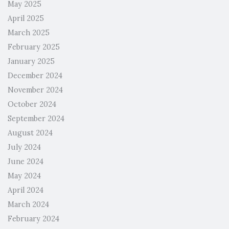
May 2025
April 2025
March 2025
February 2025
January 2025
December 2024
November 2024
October 2024
September 2024
August 2024
July 2024
June 2024
May 2024
April 2024
March 2024
February 2024