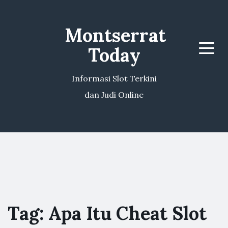
Montserrat
Today
Menu
Informasi Slot Terkini
dan Judi Online
Tag:
Apa Itu Cheat Slot