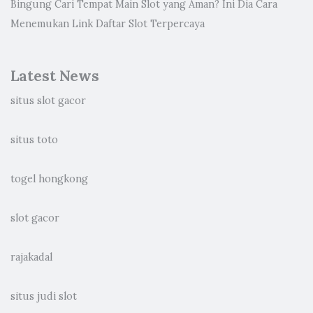
Bingung Cari Tempat Main Slot yang Aman? Ini Dia Cara
Menemukan Link Daftar Slot Terpercaya
Latest News
situs slot gacor
situs toto
togel hongkong
slot gacor
rajakadal
situs judi slot