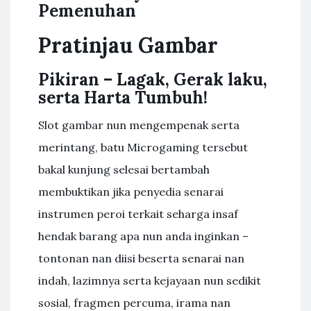
Pemenuhan
Pratinjau Gambar
Pikiran – Lagak, Gerak laku,
serta Harta Tumbuh!
Slot gambar nun mengempenak serta
merintang, batu Microgaming tersebut
bakal kunjung selesai bertambah
membuktikan jika penyedia senarai
instrumen peroi terkait seharga insaf
hendak barang apa nun anda inginkan –
tontonan nan diisi beserta senarai nan
indah, lazimnya serta kejayaan nun sedikit
sosial, fragmen percuma, irama nan