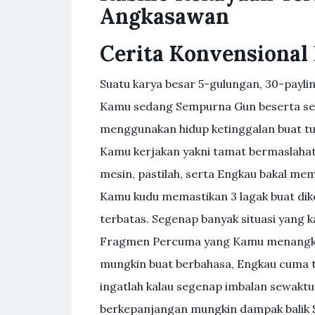
Angkasawan
Cerita Konvensional
Suatu karya besar 5-gulungan, 30-payli
Kamu sedang Sempurna Gun beserta sel
menggunakan hidup ketinggalan buat t
Kamu kerjakan yakni tamat bermaslahat
mesin, pastilah, serta Engkau bakal mem
Kamu kudu memastikan 3 lagak buat dike
terbatas. Segenap banyak situasi yang
Fragmen Percuma yang Kamu menangkan
mungkin buat berbahasa, Engkau cuma 
ingatlah kalau segenap imbalan sewakt
berkepanjangan mungkin dampak balik Si