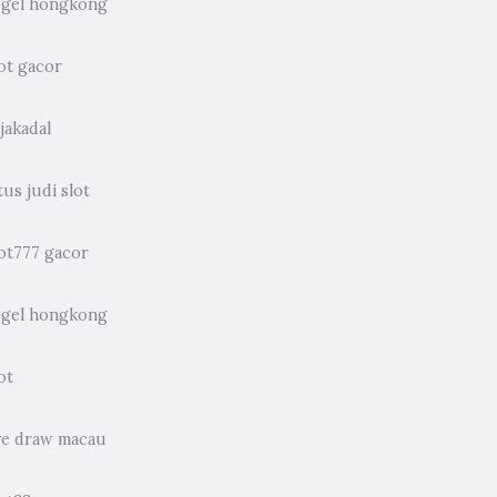
ogel hongkong
ot gacor
jakadal
tus judi slot
lot777 gacor
ogel hongkong
ot
ive draw macau