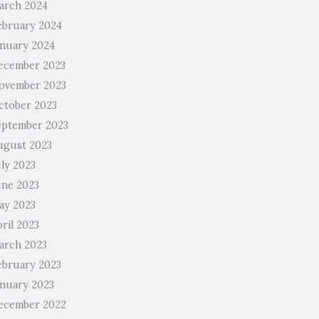
arch 2024
ebruary 2024
anuary 2024
ecember 2023
ovember 2023
ctober 2023
eptember 2023
ugust 2023
uly 2023
une 2023
ay 2023
ril 2023
arch 2023
ebruary 2023
anuary 2023
ecember 2022