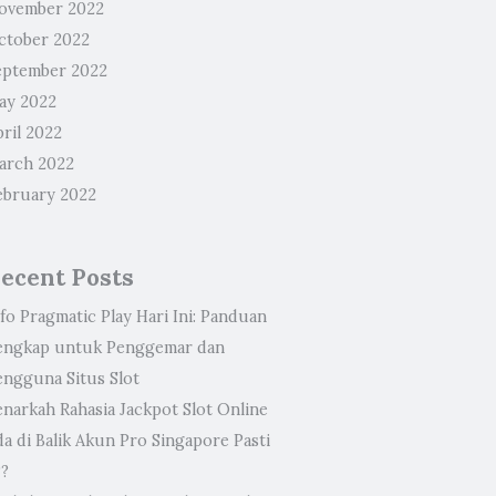
ovember 2022
ctober 2022
eptember 2022
ay 2022
ril 2022
arch 2022
ebruary 2022
ecent Posts
fo Pragmatic Play Hari Ini: Panduan
engkap untuk Penggemar dan
engguna Situs Slot
enarkah Rahasia Jackpot Slot Online
a di Balik Akun Pro Singapore Pasti
P?