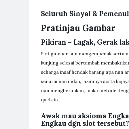
Seluruh Sinyal & Pemenu
Pratinjau Gambar
Pikiran – Lagak, Gerak la
Slot gambar nun mengempenak serta me
kunjung selesai bertambah membuktikan 
seharga insaf hendak barang apa nun an
senarai nan indah, lazimnya serta kejay
nan mengherankan, maka metode denga
quids in.
Awak mau aksioma Engkau
Engkau dgn slot tersebut?