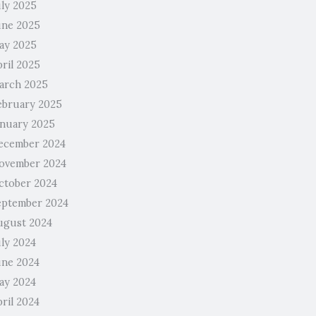
uly 2025
une 2025
ay 2025
pril 2025
arch 2025
ebruary 2025
anuary 2025
ecember 2024
ovember 2024
ctober 2024
eptember 2024
ugust 2024
uly 2024
une 2024
ay 2024
ril 2024