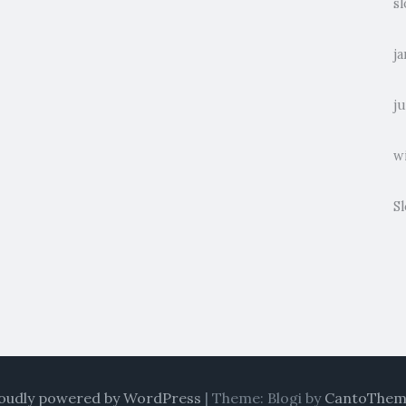
sl
j
ju
w
S
oudly powered by WordPress
|
Theme: Blogi by
CantoThem