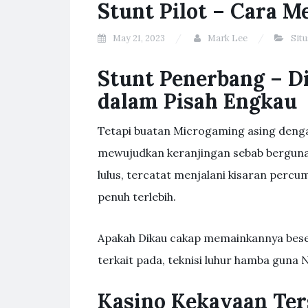
Stunt Pilot – Cara M
May 21, 2023
Mark Lee
Situ
Stunt Penerbang – 
dalam Pisah Engkau
Tetapi buatan Microgaming asing deng
mewujudkan keranjingan sebab berguna 
lulus, tercatat menjalani kisaran percu
penuh terlebih.
Apakah Dikau cakap memainkannya bese
terkait pada, teknisi luhur hamba guna
Kasino Kekayaan Ter