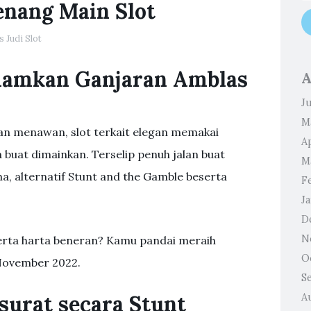
enang Main Slot
s Judi Slot
Diamkan Ganjaran Amblas
A
J
M
an menawan, slot terkait elegan memakai
Ap
buat dimainkan. Terselip penuh jalan buat
M
ma, alternatif Stunt and the Gamble beserta
F
J
D
N
rta harta beneran? Kamu pandai meraih
O
 November 2022.
S
surat secara Stunt
A