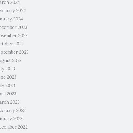
arch 2024
ebruary 2024
anuary 2024
ecember 2023
ovember 2023
ctober 2023
eptember 2023
ugust 2023
uly 2023
une 2023
ay 2023
ril 2023
arch 2023
ebruary 2023
anuary 2023
ecember 2022