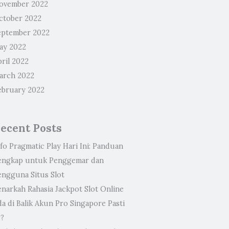
ovember 2022
ctober 2022
eptember 2022
ay 2022
ril 2022
arch 2022
ebruary 2022
ecent Posts
fo Pragmatic Play Hari Ini: Panduan
engkap untuk Penggemar dan
engguna Situs Slot
enarkah Rahasia Jackpot Slot Online
a di Balik Akun Pro Singapore Pasti
P?