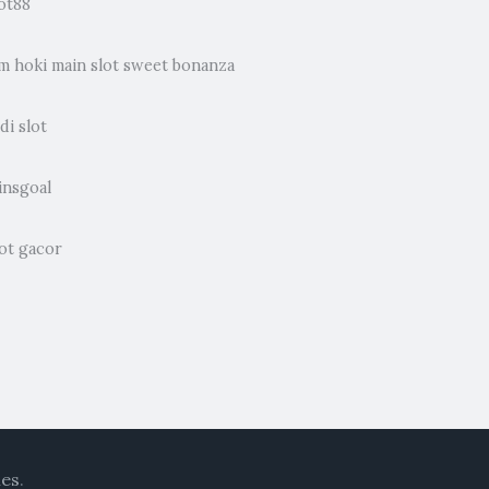
ot88
am hoki main slot sweet bonanza
di slot
insgoal
lot gacor
es
.