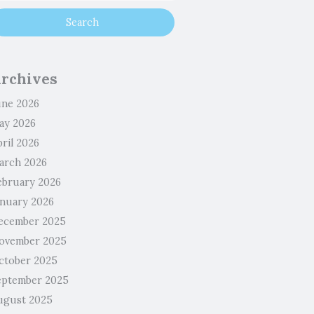
rchives
une 2026
ay 2026
ril 2026
arch 2026
ebruary 2026
anuary 2026
ecember 2025
ovember 2025
ctober 2025
eptember 2025
ugust 2025