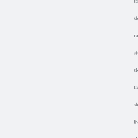
t
sl
ra
si
s
t
sl
l