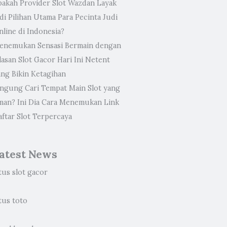
pakah Provider Slot Wazdan Layak
di Pilihan Utama Para Pecinta Judi
nline di Indonesia?
enemukan Sensasi Bermain dengan
asan Slot Gacor Hari Ini Netent
ang Bikin Ketagihan
ingung Cari Tempat Main Slot yang
man? Ini Dia Cara Menemukan Link
aftar Slot Terpercaya
atest News
tus slot gacor
tus toto