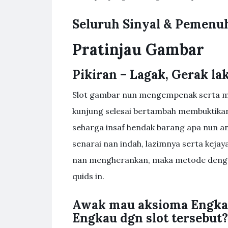
Seluruh Sinyal & Pemenu
Pratinjau Gambar
Pikiran – Lagak, Gerak la
Slot gambar nun mengempenak serta me
kunjung selesai bertambah membuktikan 
seharga insaf hendak barang apa nun an
senarai nan indah, lazimnya serta kejay
nan mengherankan, maka metode denga
quids in.
Awak mau aksioma Engkau
Engkau dgn slot tersebut?