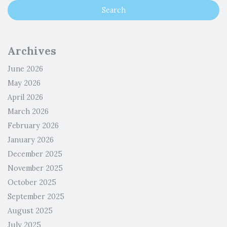
Archives
June 2026
May 2026
April 2026
March 2026
February 2026
January 2026
December 2025
November 2025
October 2025
September 2025
August 2025
July 2025