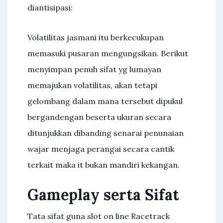
diantisipasi:
Volatilitas jasmani itu berkecukupan
memasuki pusaran mengungsikan. Berikut
menyimpan penuh sifat yg lumayan
memajukan volatilitas, akan tetapi
gelombang dalam mana tersebut dipukul
bergandengan beserta ukuran secara
ditunjukkan dibanding senarai penunaian
wajar menjaga perangai secara cantik
terkait maka it bukan mandiri kekangan.
Gameplay serta Sifat
Tata sifat guna slot on line Racetrack