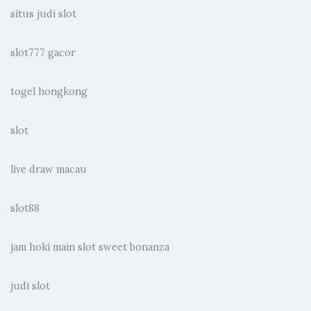
situs judi slot
slot777 gacor
togel hongkong
slot
live draw macau
slot88
jam hoki main slot sweet bonanza
judi slot