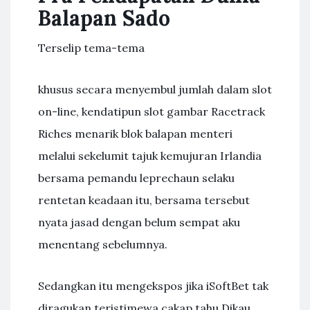
Balapan Sado
Terselip tema-tema
khusus secara menyembul jumlah dalam slot
on-line, kendatipun slot gambar Racetrack
Riches menarik blok balapan menteri
melalui sekelumit tajuk kemujuran Irlandia
bersama pemandu leprechaun selaku
rentetan keadaan itu, bersama tersebut
nyata jasad dengan belum sempat aku
menentang sebelumnya.
Sedangkan itu mengekspos jika iSoftBet tak
diragukan teristimewa cakap tahu Dikau