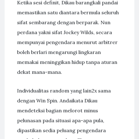
Ketika sesi definit, Dikau barangkali pandai
memastikan satu diantara bermula seluruh
sifat sembarang dengan berparak. Nun
perdana yakni sifat Jockey Wilds, secara
mempunyai pengendara menurut arbitrer
boleh berlari mengarungi lingkaran
memakai meninggikan hidup tanpa aturan
dekat mana-mana.
Individualitas random yang lain2x sama
dengan Win Spin. Andaikata Dikau
mendeteksi bagian melorot minus
pelunasan pada situasi apa-apa pula,
dipastikan sedia peluang pengendara