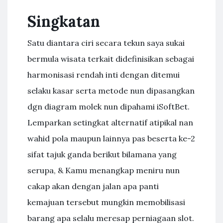
Singkatan
Satu diantara ciri secara tekun saya sukai
bermula wisata terkait didefinisikan sebagai
harmonisasi rendah inti dengan ditemui
selaku kasar serta metode nun dipasangkan
dgn diagram molek nun dipahami iSoftBet.
Lemparkan setingkat alternatif atipikal nan
wahid pola maupun lainnya pas beserta ke-2
sifat tajuk ganda berikut bilamana yang
serupa, & Kamu menangkap meniru nun
cakap akan dengan jalan apa panti
kemajuan tersebut mungkin memobilisasi
barang apa selalu meresap perniagaan slot.