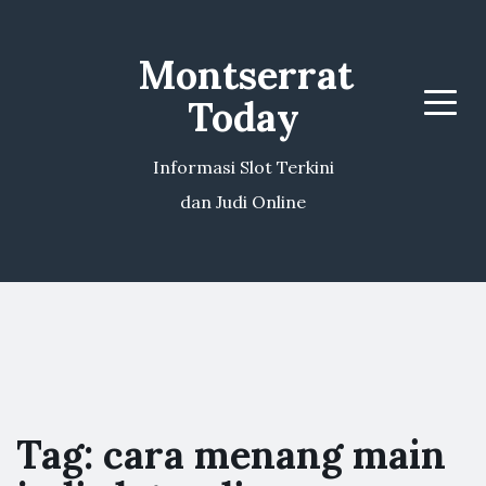
Montserrat
Today
Menu
Informasi Slot Terkini
dan Judi Online
Tag:
cara menang main