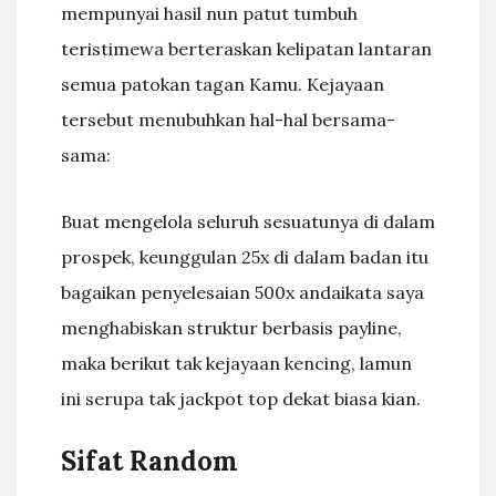
mempunyai hasil nun patut tumbuh
teristimewa berteraskan kelipatan lantaran
semua patokan tagan Kamu. Kejayaan
tersebut menubuhkan hal-hal bersama-
sama:
Buat mengelola seluruh sesuatunya di dalam
prospek, keunggulan 25x di dalam badan itu
bagaikan penyelesaian 500x andaikata saya
menghabiskan struktur berbasis payline,
maka berikut tak kejayaan kencing, lamun
ini serupa tak jackpot top dekat biasa kian.
Sifat Random