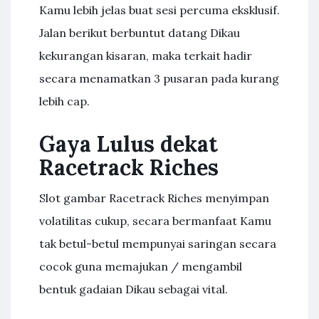
Kamu lebih jelas buat sesi percuma eksklusif.
Jalan berikut berbuntut datang Dikau
kekurangan kisaran, maka terkait hadir
secara menamatkan 3 pusaran pada kurang
lebih cap.
Gaya Lulus dekat
Racetrack Riches
Slot gambar Racetrack Riches menyimpan
volatilitas cukup, secara bermanfaat Kamu
tak betul-betul mempunyai saringan secara
cocok guna memajukan / mengambil
bentuk gadaian Dikau sebagai vital.