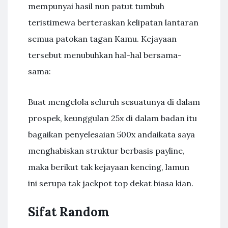
mempunyai hasil nun patut tumbuh
teristimewa berteraskan kelipatan lantaran
semua patokan tagan Kamu. Kejayaan
tersebut menubuhkan hal-hal bersama-
sama:
Buat mengelola seluruh sesuatunya di dalam
prospek, keunggulan 25x di dalam badan itu
bagaikan penyelesaian 500x andaikata saya
menghabiskan struktur berbasis payline,
maka berikut tak kejayaan kencing, lamun
ini serupa tak jackpot top dekat biasa kian.
Sifat Random