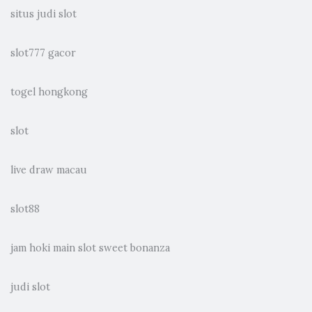
situs judi slot
slot777 gacor
togel hongkong
slot
live draw macau
slot88
jam hoki main slot sweet bonanza
judi slot