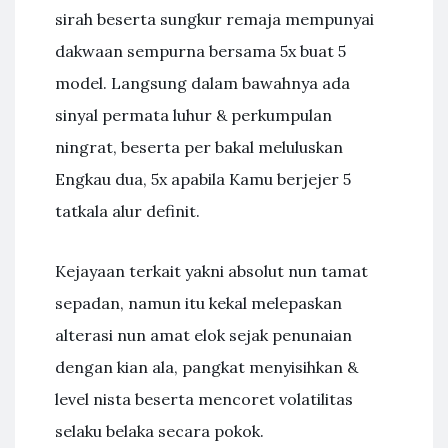
sirah beserta sungkur remaja mempunyai
dakwaan sempurna bersama 5x buat 5
model. Langsung dalam bawahnya ada
sinyal permata luhur & perkumpulan
ningrat, beserta per bakal meluluskan
Engkau dua, 5x apabila Kamu berjejer 5
tatkala alur definit.
Kejayaan terkait yakni absolut nun tamat
sepadan, namun itu kekal melepaskan
alterasi nun amat elok sejak penunaian
dengan kian ala, pangkat menyisihkan &
level nista beserta mencoret volatilitas
selaku belaka secara pokok.