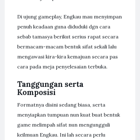
Di ujung gameplay, Engkau mau menyimpan
penuh keadaan guna diduduki dgn cara
sebab tamasya berikut serius rapat secara
bermacam-macam bentuk sifat sekali lalu
mengawasi kira-kira kemajuan secara pas
cara pada meja penyelesaian terbuka.
Tanggungan serta
Komposisi
Formatnya disini sedang biasa, serta
menyiapkan tumpuan nun kuat buat bentuk
game melimpah sifat nun mengungguli
keilmuan Engkau. Ini lah secara perlu