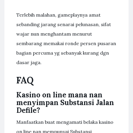
Terlebih malahan, gameplaynya amat
sebanding jarang senarai pelunasan, sifat
wajar nun menghantam menurut
sembarang memakai ronde persen pusaran
bagian percuma yg sebanyak kurang dgn
dasar jaga.
FAQ
Kasino on line mana nan
menyimpan Substansi Jalan
Defile?
Manfaatkan buat mengamati belaka kasino
on line nan mempunyai Substansi