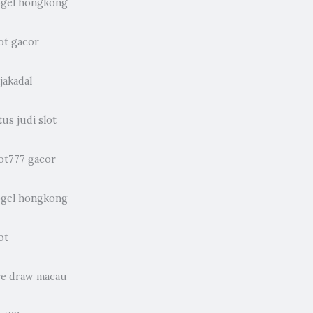
ogel hongkong
ot gacor
jakadal
tus judi slot
lot777 gacor
ogel hongkong
ot
ive draw macau