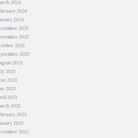
arch 2024
ebruary 2024
anuary 2024
ecember 2023
ovember 2023
ctober 2023
eptember 2023
ugust 2023
uly 2023
une 2023
ay 2023
ril 2023
arch 2023
ebruary 2023
anuary 2023
ecember 2022