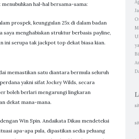
A
t menubuhkan hal-hal bersama-sama:
Ja
O
alam prospek, keunggulan 25x di dalam badan
M
a saya menghabiskan struktur berbasis payline,
Ul
 ini serupa tak jackpot top dekat biasa kian.
y
B
A
D
andai memastikan satu diantara bermula seluruh
erdana yakni sifat Jockey Wilds, secara
r boleh berlari mengarungi lingkaran
L
ran dekat mana-mana.
si
 dengan Win Spin. Andaikata Dikau mendeteksi
si
tuasi apa-apa pula, dipastikan sedia peluang