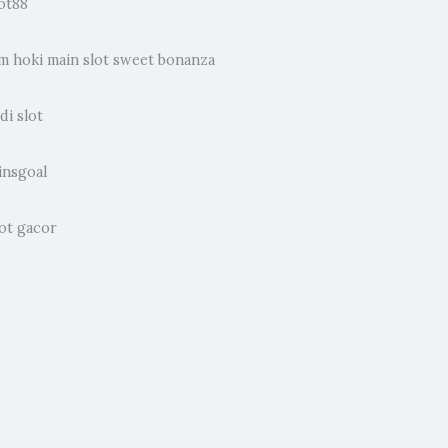
ot88
am hoki main slot sweet bonanza
di slot
insgoal
lot gacor