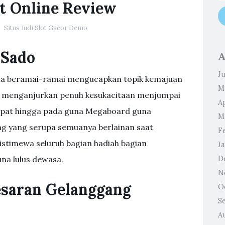
ot Online Review
Situs Judi Slot Gacor Demo
 Sado
A
J
t ala beramai-ramai mengucapkan topik kemajuan
M
na menganjurkan penuh kesukacitaan menjumpai
Ap
dapat hingga pada guna Megaboard guna
M
 yang serupa semuanya berlainan saat
F
istimewa seluruh bagian hadiah bagian
J
na lulus dewasa.
D
N
esaran Gelanggang
O
S
A