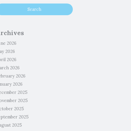
rchives
une 2026
ay 2026
ril 2026
arch 2026
ebruary 2026
anuary 2026
ecember 2025
ovember 2025
ctober 2025
eptember 2025
ugust 2025