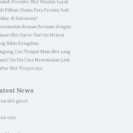
pakah Provider Slot Wazdan Layak
di Pilihan Utama Para Pecinta Judi
nline di Indonesia?
enemukan Sensasi Bermain dengan
asan Slot Gacor Hari Ini Netent
ang Bikin Ketagihan
ingung Cari Tempat Main Slot yang
man? Ini Dia Cara Menemukan Link
aftar Slot Terpercaya
atest News
tus slot gacor
tus toto