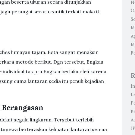
gan beserta ukuran secara ditunjukkan
N
O
aga perangai secara cantik terkait maka it
S
M
Ap
M
Riches lumayan tajam. Beta sangat menaksir
F
erkara metode berikut. Dgn tersebut, Engkau
individualitas pra Engkau berlaku oleh karena
R
ngsung cuma lantaran sedia itu penuh kejadian
In
L
P
n Berangasan
B
kat segala lingkaran. Tersebut terlebih
Ad
J
stimewa berteraskan kelipatan lantaran semua