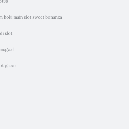
ot88
am hoki main slot sweet bonanza
di slot
insgoal
lot gacor