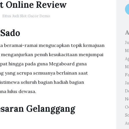
ot Online Review
Situs Judi Slot Gacor Demo
 Sado
A
J
t ala beramai-ramai mengucapkan topik kemajuan
M
na menganjurkan penuh kesukacitaan menjumpai
Ap
dapat hingga pada guna Megaboard guna
M
 yang serupa semuanya berlainan saat
F
istimewa seluruh bagian hadiah bagian
J
na lulus dewasa.
D
N
esaran Gelanggang
O
S
A