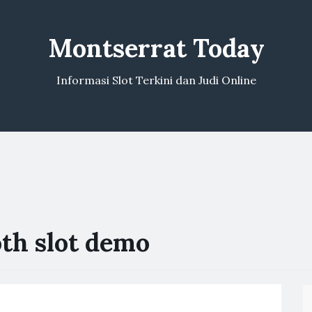
Montserrat Today
Informasi Slot Terkini dan Judi Online
th slot demo