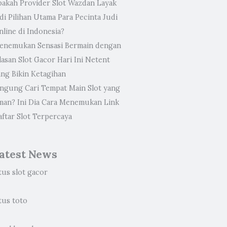
pakah Provider Slot Wazdan Layak
di Pilihan Utama Para Pecinta Judi
nline di Indonesia?
enemukan Sensasi Bermain dengan
asan Slot Gacor Hari Ini Netent
ang Bikin Ketagihan
ingung Cari Tempat Main Slot yang
man? Ini Dia Cara Menemukan Link
aftar Slot Terpercaya
atest News
tus slot gacor
tus toto