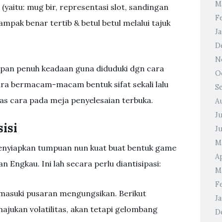
M
 (yaitu: mug bir, representasi slot, sandingan
F
ampak benar tertib & betul betul melalui tajuk
J
D
N
pan penuh keadaan guna diduduki dgn cara
O
ara bermacam-macam bentuk sifat sekali lalu
S
as cara pada meja penyelesaian terbuka.
A
J
isi
J
M
menyiapkan tumpuan nun kuat buat bentuk game
Ap
 Engkau. Ini lah secara perlu diantisipasi:
M
F
emasuki pusaran mengungsikan. Berikut
J
jukan volatilitas, akan tetapi gelombang
D