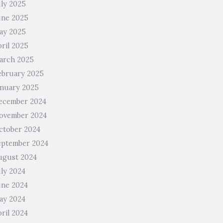
uly 2025
une 2025
ay 2025
pril 2025
arch 2025
ebruary 2025
anuary 2025
ecember 2024
ovember 2024
ctober 2024
eptember 2024
ugust 2024
uly 2024
une 2024
ay 2024
ril 2024