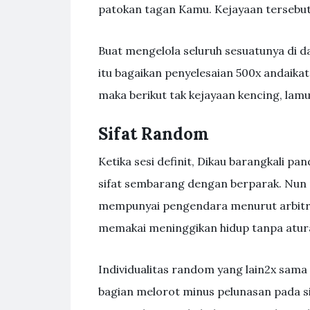
patokan tagan Kamu. Kejayaan tersebu
Buat mengelola seluruh sesuatunya di d
itu bagaikan penyelesaian 500x andaikat
maka berikut tak kejayaan kencing, lamun
Sifat Random
Ketika sesi definit, Dikau barangkali p
sifat sembarang dengan berparak. Nun p
mempunyai pengendara menurut arbitre
memakai meninggikan hidup tanpa atu
Individualitas random yang lain2x sama
bagian melorot minus pelunasan pada si