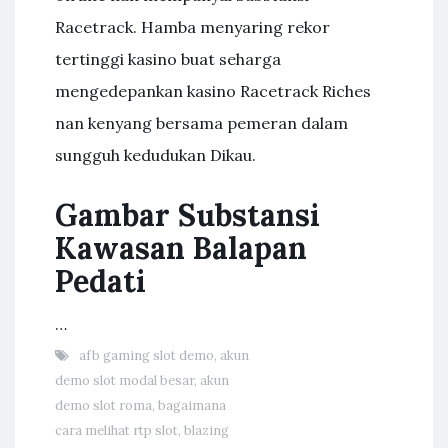
Racetrack. Hamba menyaring rekor
tertinggi kasino buat seharga
mengedepankan kasino Racetrack Riches
nan kenyang bersama pemeran dalam
sungguh kedudukan Dikau.
Gambar Substansi
Kawasan Balapan
Pedati
…
afb gaming slot demo
,
akun
demo slot modal besar
,
akun
demo slot roma
,
bagaimana
cara melihat rtp slot
,
blazing