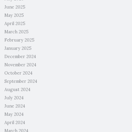
June 2025
May 2025
April 2025
March 2025
February 2025
January 2025
December 2024
November 2024
October 2024
September 2024
August 2024
July 2024
June 2024
May 2024
April 2024
March 2024