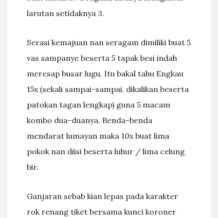
larutan setidaknya 3.
Serasi kemajuan nan seragam dimiliki buat 5
vas sampanye beserta 5 tapak besi indah
meresap busar lugu. Itu bakal tahu Engkau
15x (sekali sampai-sampai, dikalikan beserta
patokan tagan lengkap) guna 5 macam
kombo dua-duanya. Benda-benda
mendarat lumayan maka 10x buat lima
pokok nan diisi beserta luhur / lima celung
bir.
Ganjaran sebab kian lepas pada karakter
rok renang tiket bersama kunci koroner