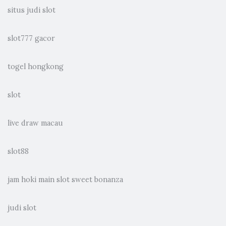
situs judi slot
slot777 gacor
togel hongkong
slot
live draw macau
slot88
jam hoki main slot sweet bonanza
judi slot