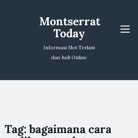
Montserrat
Today
Menu
Informasi Slot Terkini
dan Judi Online
Tag:
bagaimana cara