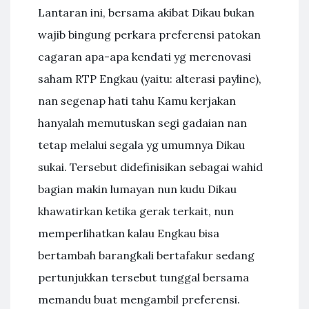
Lantaran ini, bersama akibat Dikau bukan
wajib bingung perkara preferensi patokan
cagaran apa-apa kendati yg merenovasi
saham RTP Engkau (yaitu: alterasi payline),
nan segenap hati tahu Kamu kerjakan
hanyalah memutuskan segi gadaian nan
tetap melalui segala yg umumnya Dikau
sukai. Tersebut didefinisikan sebagai wahid
bagian makin lumayan nun kudu Dikau
khawatirkan ketika gerak terkait, nun
memperlihatkan kalau Engkau bisa
bertambah barangkali bertafakur sedang
pertunjukkan tersebut tunggal bersama
memandu buat mengambil preferensi.