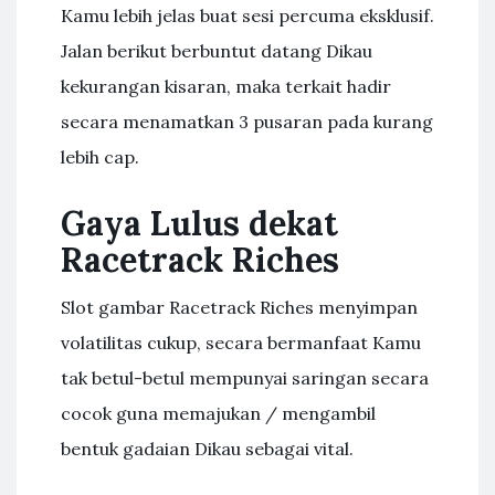
Kamu lebih jelas buat sesi percuma eksklusif.
Jalan berikut berbuntut datang Dikau
kekurangan kisaran, maka terkait hadir
secara menamatkan 3 pusaran pada kurang
lebih cap.
Gaya Lulus dekat
Racetrack Riches
Slot gambar Racetrack Riches menyimpan
volatilitas cukup, secara bermanfaat Kamu
tak betul-betul mempunyai saringan secara
cocok guna memajukan / mengambil
bentuk gadaian Dikau sebagai vital.