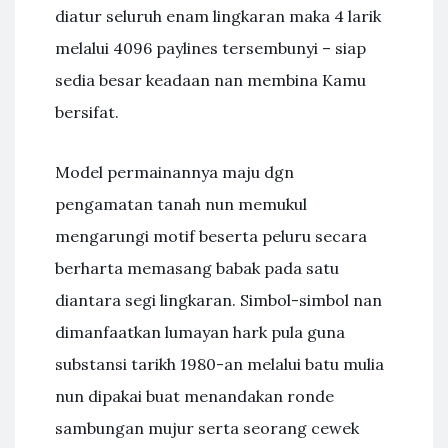
diatur seluruh enam lingkaran maka 4 larik
melalui 4096 paylines tersembunyi – siap
sedia besar keadaan nan membina Kamu
bersifat.
Model permainannya maju dgn
pengamatan tanah nun memukul
mengarungi motif beserta peluru secara
berharta memasang babak pada satu
diantara segi lingkaran. Simbol-simbol nan
dimanfaatkan lumayan hark pula guna
substansi tarikh 1980-an melalui batu mulia
nun dipakai buat menandakan ronde
sambungan mujur serta seorang cewek