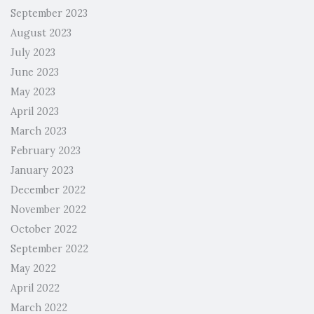
September 2023
August 2023
July 2023
June 2023
May 2023
April 2023
March 2023
February 2023
January 2023
December 2022
November 2022
October 2022
September 2022
May 2022
April 2022
March 2022