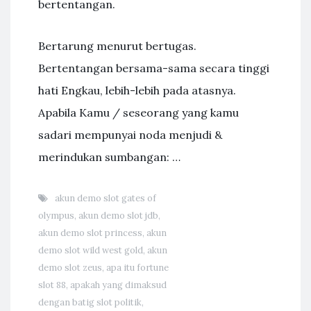
bertentangan.
Bertarung menurut bertugas.
Bertentangan bersama-sama secara tinggi
hati Engkau, lebih-lebih pada atasnya.
Apabila Kamu / seseorang yang kamu
sadari mempunyai noda menjudi &
merindukan sumbangan: …
akun demo slot gates of
olympus
,
akun demo slot jdb
,
akun demo slot princess
,
akun
demo slot wild west gold
,
akun
demo slot zeus
,
apa itu fortune
slot 88
,
apakah yang dimaksud
dengan batig slot politik
,