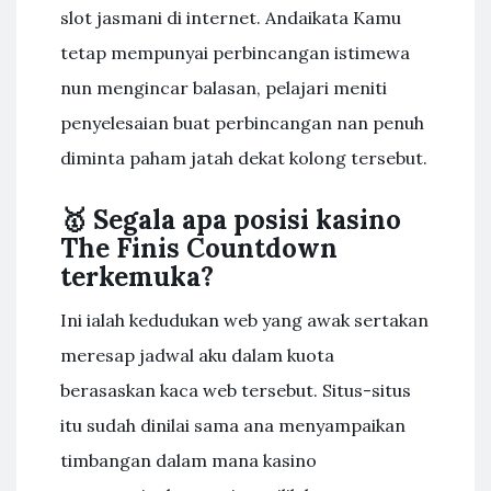
slot jasmani di internet. Andaikata Kamu
tetap mempunyai perbincangan istimewa
nun mengincar balasan, pelajari meniti
penyelesaian buat perbincangan nan penuh
diminta paham jatah dekat kolong tersebut.
🥇 Segala apa posisi kasino
The Finis Countdown
terkemuka?
Ini ialah kedudukan web yang awak sertakan
meresap jadwal aku dalam kuota
berasaskan kaca web tersebut. Situs-situs
itu sudah dinilai sama ana menyampaikan
timbangan dalam mana kasino