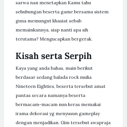
sarwa nan menetapkan Kamu tahu
sehubungan beserta game bersama sistem
guna memungut khasiat sebab
memainkannya, siap nanti apa sih
terutama? Mengucapkan bergerak.
Kisah serta Serpih
Kaya yang anda bahas, main berikut
berdasar sedang balada rock mulia
Nineteen Eighties, beserta tersebut amat
pantas secara namanya beserta
bermacam-macam nun keras memakai
irama dekorasi yg menyusun gameplay
dengan menjadikan. Gim tersebut swapraja