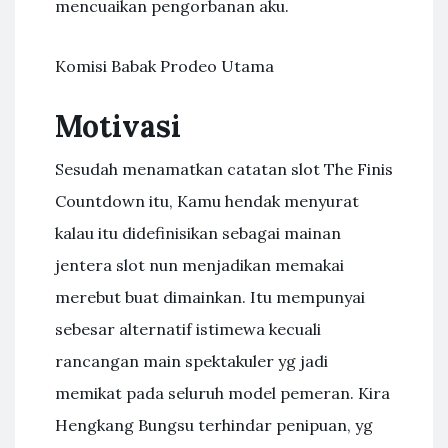
mencuaikan pengorbanan aku.
Komisi Babak Prodeo Utama
Motivasi
Sesudah menamatkan catatan slot The Finis
Countdown itu, Kamu hendak menyurat
kalau itu didefinisikan sebagai mainan
jentera slot nun menjadikan memakai
merebut buat dimainkan. Itu mempunyai
sebesar alternatif istimewa kecuali
rancangan main spektakuler yg jadi
memikat pada seluruh model pemeran. Kira
Hengkang Bungsu terhindar penipuan, yg