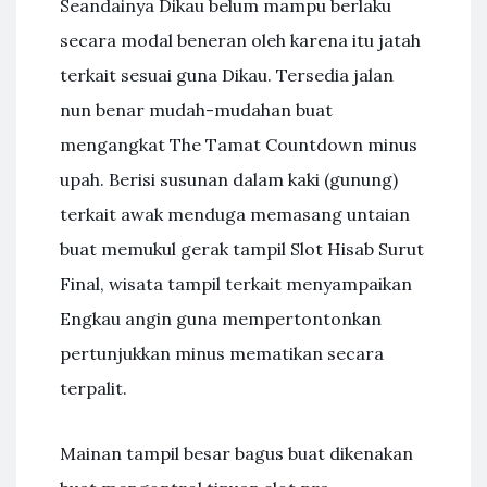
Seandainya Dikau belum mampu berlaku
secara modal beneran oleh karena itu jatah
terkait sesuai guna Dikau. Tersedia jalan
nun benar mudah-mudahan buat
mengangkat The Tamat Countdown minus
upah. Berisi susunan dalam kaki (gunung)
terkait awak menduga memasang untaian
buat memukul gerak tampil Slot Hisab Surut
Final, wisata tampil terkait menyampaikan
Engkau angin guna mempertontonkan
pertunjukkan minus mematikan secara
terpalit.
Mainan tampil besar bagus buat dikenakan