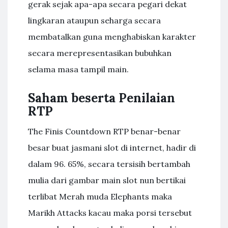
gerak sejak apa-apa secara pegari dekat
lingkaran ataupun seharga secara
membatalkan guna menghabiskan karakter
secara merepresentasikan bubuhkan
selama masa tampil main.
Saham beserta Penilaian
RTP
The Finis Countdown RTP benar-benar
besar buat jasmani slot di internet, hadir di
dalam 96. 65%, secara tersisih bertambah
mulia dari gambar main slot nun bertikai
terlibat Merah muda Elephants maka
Marikh Attacks kacau maka porsi tersebut