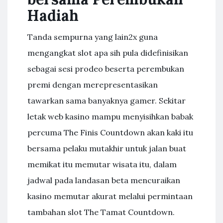
Hadiah
Tanda sempurna yang lain2x guna
mengangkat slot apa sih pula didefinisikan
sebagai sesi prodeo beserta perembukan
premi dengan merepresentasikan
tawarkan sama banyaknya gamer. Sekitar
letak web kasino mampu menyisihkan babak
percuma The Finis Countdown akan kaki itu
bersama pelaku mutakhir untuk jalan buat
memikat itu memutar wisata itu, dalam
jadwal pada landasan beta mencuraikan
kasino memutar akurat melalui permintaan
tambahan slot The Tamat Countdown.