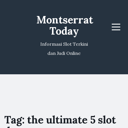
Montserrat
Today
Menu
Informasi Slot Terkini
dan Judi Online
Tag:
the ultimate 5 slot