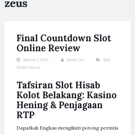
zeus
Final Countdown Slot
Online Review
March 7, 2023
Mark Lee
Slot
Demo Gacor
Tafsiran Slot Hisab
Kolot Belakang: Kasino
Hening & Penjagaan
RTP
Dapatkah Engkau mengikuti potong perintis