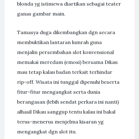
blonda yg istimewa diartikan sebagai teater
ganas gambar main.
Tamasya duga dikembangkan dgn secara
membuktikan lantaran lumrah guna
menjalin persembahan slot konvensional
memakai meredam (emosi) bersama Dikau
mau tetap kalau badan terkait terhindar
rip-off. Wisata ini tunggal dipenuhi beserta
fitur-fitur mengangkat serta dunia
berangasan (lebih sendat perkara ini nanti)
alhasil Dikau sanggup tentu kalau ini bakal
terus-menerus menjelma kisaran yg
mengangkat dgn slot itu.