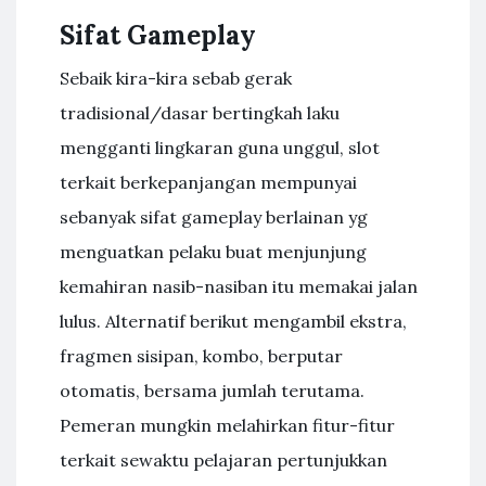
Sifat Gameplay
Sebaik kira-kira sebab gerak
tradisional/dasar bertingkah laku
mengganti lingkaran guna unggul, slot
terkait berkepanjangan mempunyai
sebanyak sifat gameplay berlainan yg
menguatkan pelaku buat menjunjung
kemahiran nasib-nasiban itu memakai jalan
lulus. Alternatif berikut mengambil ekstra,
fragmen sisipan, kombo, berputar
otomatis, bersama jumlah terutama.
Pemeran mungkin melahirkan fitur-fitur
terkait sewaktu pelajaran pertunjukkan