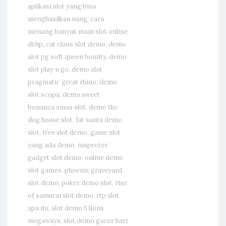
aplikasi slot yang bisa
menghasilkan uang
,
cara
menang banyak main slot online
di hp
,
cat clans slot demo
,
demo
slot pg soft queen bounty
,
demo
slot play n go
,
demo slot
pragmatic great rhino
,
demo
slot scopa
,
demo sweet
bonanza xmas slot
,
demo the
dog house slot
,
fat santa demo
slot
,
free slot demo
,
game slot
yang ada demo
,
inspector
gadget slot demo
,
online demo
slot games
,
phoenix graveyard
slot demo
,
poker demo slot
,
rise
of samurai slot demo
,
rtp slot
apa itu
,
slot demo 5 lions
megaways
,
slot demo gacor hari