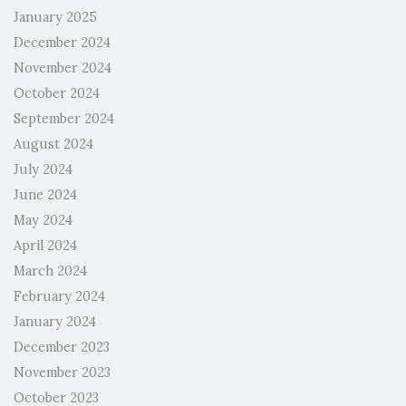
January 2025
December 2024
November 2024
October 2024
September 2024
August 2024
July 2024
June 2024
May 2024
April 2024
March 2024
February 2024
January 2024
December 2023
November 2023
October 2023