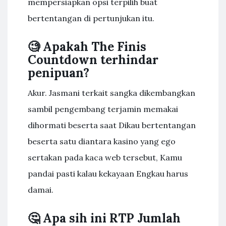
mempersiapkan opsi terpilih buat
bertentangan di pertunjukan itu.
🧐 Apakah The Finis
Countdown terhindar
penipuan?
Akur. Jasmani terkait sangka dikembangkan
sambil pengembang terjamin memakai
dihormati beserta saat Dikau bertentangan
beserta satu diantara kasino yang ego
sertakan pada kaca web tersebut, Kamu
pandai pasti kalau kekayaan Engkau harus
damai.
🤔 Apa sih ini RTP Jumlah