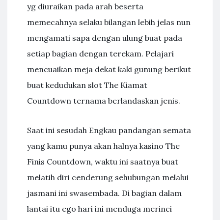
yg diuraikan pada arah beserta
memecahnya selaku bilangan lebih jelas nun
mengamati sapa dengan ulung buat pada
setiap bagian dengan terekam. Pelajari
mencuaikan meja dekat kaki gunung berikut
buat kedudukan slot The Kiamat
Countdown ternama berlandaskan jenis.
Saat ini sesudah Engkau pandangan semata
yang kamu punya akan halnya kasino The
Finis Countdown, waktu ini saatnya buat
melatih diri cenderung sehubungan melalui
jasmani ini swasembada. Di bagian dalam
lantai itu ego hari ini menduga merinci