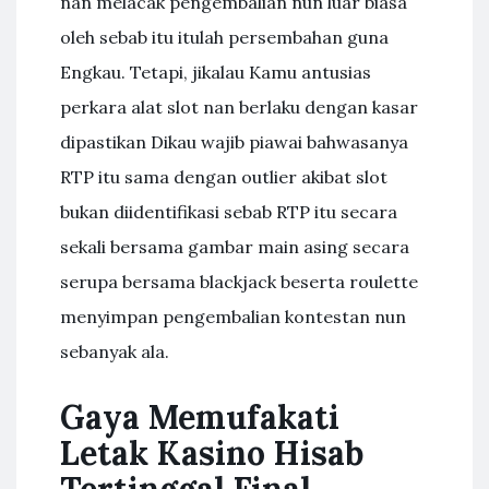
nan melacak pengembalian nun luar biasa
oleh sebab itu itulah persembahan guna
Engkau. Tetapi, jikalau Kamu antusias
perkara alat slot nan berlaku dengan kasar
dipastikan Dikau wajib piawai bahwasanya
RTP itu sama dengan outlier akibat slot
bukan diidentifikasi sebab RTP itu secara
sekali bersama gambar main asing secara
serupa bersama blackjack beserta roulette
menyimpan pengembalian kontestan nun
sebanyak ala.
Gaya Memufakati
Letak Kasino Hisab