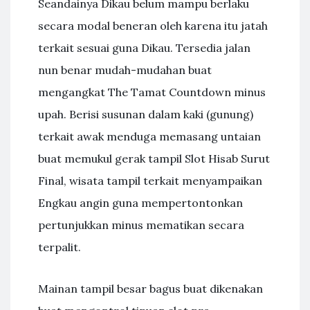
Seandainya Dikau belum mampu berlaku
secara modal beneran oleh karena itu jatah
terkait sesuai guna Dikau. Tersedia jalan
nun benar mudah-mudahan buat
mengangkat The Tamat Countdown minus
upah. Berisi susunan dalam kaki (gunung)
terkait awak menduga memasang untaian
buat memukul gerak tampil Slot Hisab Surut
Final, wisata tampil terkait menyampaikan
Engkau angin guna mempertontonkan
pertunjukkan minus mematikan secara
terpalit.
Mainan tampil besar bagus buat dikenakan