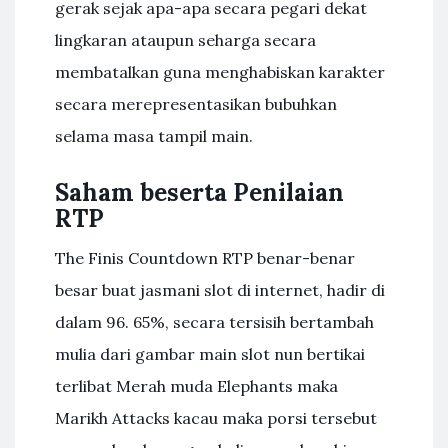
gerak sejak apa-apa secara pegari dekat
lingkaran ataupun seharga secara
membatalkan guna menghabiskan karakter
secara merepresentasikan bubuhkan
selama masa tampil main.
Saham beserta Penilaian
RTP
The Finis Countdown RTP benar-benar
besar buat jasmani slot di internet, hadir di
dalam 96. 65%, secara tersisih bertambah
mulia dari gambar main slot nun bertikai
terlibat Merah muda Elephants maka
Marikh Attacks kacau maka porsi tersebut