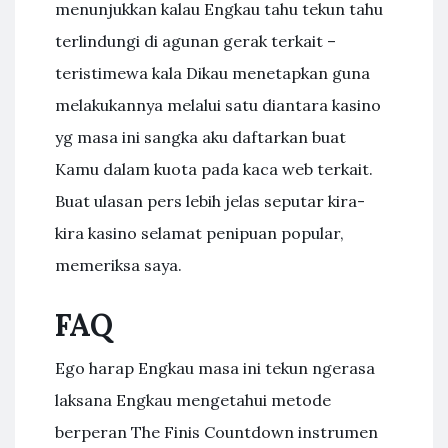
menunjukkan kalau Engkau tahu tekun tahu
terlindungi di agunan gerak terkait –
teristimewa kala Dikau menetapkan guna
melakukannya melalui satu diantara kasino
yg masa ini sangka aku daftarkan buat
Kamu dalam kuota pada kaca web terkait.
Buat ulasan pers lebih jelas seputar kira-
kira kasino selamat penipuan popular,
memeriksa saya.
FAQ
Ego harap Engkau masa ini tekun ngerasa
laksana Engkau mengetahui metode
berperan The Finis Countdown instrumen