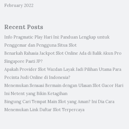
February 2022
Recent Posts
Info Pragmatic Play Hari Ini: Panduan Lengkap untuk
Penggemar dan Pengguna Situs Slot
Benarkah Rahasia Jackpot Slot Online Ada di Balik Akun Pro
Singapore Pasti JP?
Apakah Provider Slot Wazdan Layak Jadi Pilihan Utama Para
Pecinta Judi Online di Indonesia?
Menemukan Sensasi Bermain dengan Ulasan Slot Gacor Hari
Ini Netent yang Bikin Ketagihan
Bingung Cari Tempat Main Slot yang Aman? Ini Dia Cara
Menemukan Link Daftar Slot Terpercaya