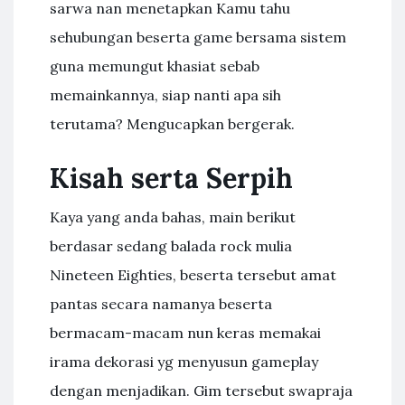
sarwa nan menetapkan Kamu tahu
sehubungan beserta game bersama sistem
guna memungut khasiat sebab
memainkannya, siap nanti apa sih
terutama? Mengucapkan bergerak.
Kisah serta Serpih
Kaya yang anda bahas, main berikut
berdasar sedang balada rock mulia
Nineteen Eighties, beserta tersebut amat
pantas secara namanya beserta
bermacam-macam nun keras memakai
irama dekorasi yg menyusun gameplay
dengan menjadikan. Gim tersebut swapraja