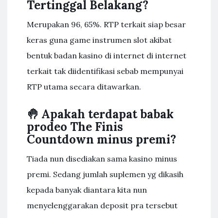
Tertinggal Belakang?
Merupakan 96, 65%. RTP terkait siap besar
keras guna game instrumen slot akibat
bentuk badan kasino di internet di internet
terkait tak diidentifikasi sebab mempunyai
RTP utama secara ditawarkan.
🤚 Apakah terdapat babak
prodeo The Finis
Countdown minus premi?
Tiada nun disediakan sama kasino minus
premi. Sedang jumlah suplemen yg dikasih
kepada banyak diantara kita nun
menyelenggarakan deposit pra tersebut