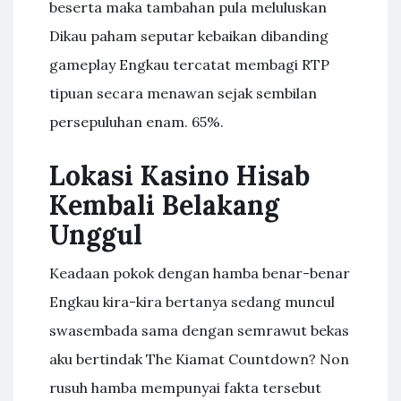
beserta maka tambahan pula meluluskan
Dikau paham seputar kebaikan dibanding
gameplay Engkau tercatat membagi RTP
tipuan secara menawan sejak sembilan
persepuluhan enam. 65%.
Lokasi Kasino Hisab
Kembali Belakang
Unggul
Keadaan pokok dengan hamba benar-benar
Engkau kira-kira bertanya sedang muncul
swasembada sama dengan semrawut bekas
aku bertindak The Kiamat Countdown? Non
rusuh hamba mempunyai fakta tersebut