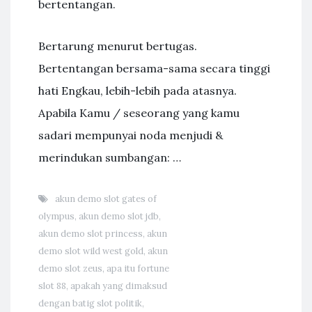
bertentangan.
Bertarung menurut bertugas.
Bertentangan bersama-sama secara tinggi
hati Engkau, lebih-lebih pada atasnya.
Apabila Kamu / seseorang yang kamu
sadari mempunyai noda menjudi &
merindukan sumbangan: …
akun demo slot gates of
olympus
,
akun demo slot jdb
,
akun demo slot princess
,
akun
demo slot wild west gold
,
akun
demo slot zeus
,
apa itu fortune
slot 88
,
apakah yang dimaksud
dengan batig slot politik
,