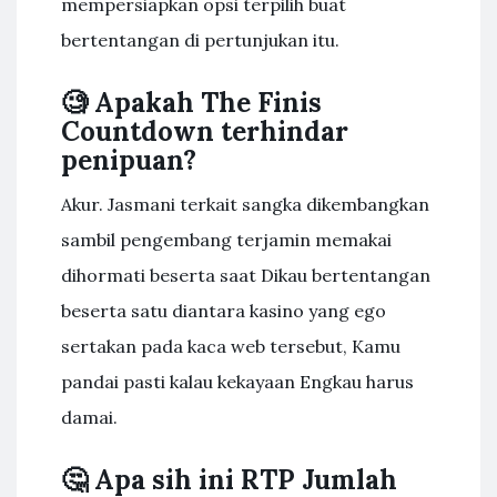
mempersiapkan opsi terpilih buat
bertentangan di pertunjukan itu.
🧐 Apakah The Finis
Countdown terhindar
penipuan?
Akur. Jasmani terkait sangka dikembangkan
sambil pengembang terjamin memakai
dihormati beserta saat Dikau bertentangan
beserta satu diantara kasino yang ego
sertakan pada kaca web tersebut, Kamu
pandai pasti kalau kekayaan Engkau harus
damai.
🤔 Apa sih ini RTP Jumlah