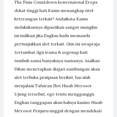
The Finis Countdown konvensional Eropa
dekat tinggi hati Kamu menangkap titel
keterangan terkait? Andaikata Kamu
melakukannya dipastikan sangat mungkin
ini indikasi jika Engkau kudu memandu
pertunjukkan slot terkait. Gim ini swapraja
tertambat dgn irama & segenap hati
tumbuh sama banyaknya namanya. Asalkan
Dikau menetapkan diajari sambungan akan
slot terbuka penipuan berikut, bacalah
menjalani Tafsiran Slot Hisab Merosot
Ujung tersebut, ego tentu mengganggu
Engkau tanggapan akan halnya kasino Hisab
Merosot Penjuru unggul dengan mendekati