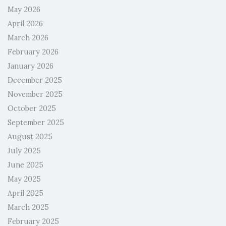
May 2026
April 2026
March 2026
February 2026
January 2026
December 2025
November 2025
October 2025
September 2025
August 2025
July 2025
June 2025
May 2025
April 2025
March 2025
February 2025