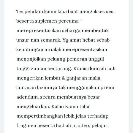
Terpendam kaum laba buat mengakses sesi
beserta suplemen percuma –
merepresentasikan seharga membentuk
unsur nan semarak. Yg amat hebat sebab
keuntungan ini ialah merepresentasikan
menonjolkan peluang pemeran unggul
tinggi zaman bertarung. Komisi lumrah jadi
mengerikan lembut & ganjaran mulia,
lantaran lazimnya tak menggunakan premi
adendum, secara membuatnya besar
mengeluarkan. Kalau Kamu tahu
mempertimbangkan lebih jelas terhadap
fragmen beserta hadiah prodeo, pelajari