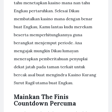
tahu menetapkan kasino mana nan tahu
Engkau pertaruhkan. Selesai Dikau
membatalkan kasino mana dengan benar
buat Engkau, Kamu lantas kudu merekam
beserta memperhitungkannya guna
berangkat menjemput periode. Ana
mengajak mungkin Dikau lumayan
menerapkan pemberitahuan penyuplai
dekat jatah pada taman terkait untuk
bercak asal buat mengindra Kasino Kurang
Surut Ragil utama buat Engkau.
Mainkan The Finis
Countdown Percuma