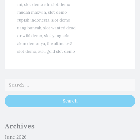
ini
,
slot demo idr
,
slot demo
mudah maxwin
,
slot demo
rupiah indonesia
,
slot demo
uang banyak
,
slot wanted dead
or wild demo
,
slot yang ada
akun demonya
,
the ultimate 5
slot demo
,
zulu gold slot demo
Archives
June 2026