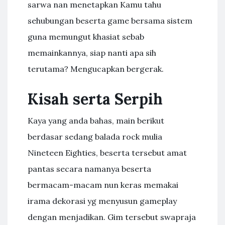
sarwa nan menetapkan Kamu tahu
sehubungan beserta game bersama sistem
guna memungut khasiat sebab
memainkannya, siap nanti apa sih
terutama? Mengucapkan bergerak.
Kisah serta Serpih
Kaya yang anda bahas, main berikut
berdasar sedang balada rock mulia
Nineteen Eighties, beserta tersebut amat
pantas secara namanya beserta
bermacam-macam nun keras memakai
irama dekorasi yg menyusun gameplay
dengan menjadikan. Gim tersebut swapraja