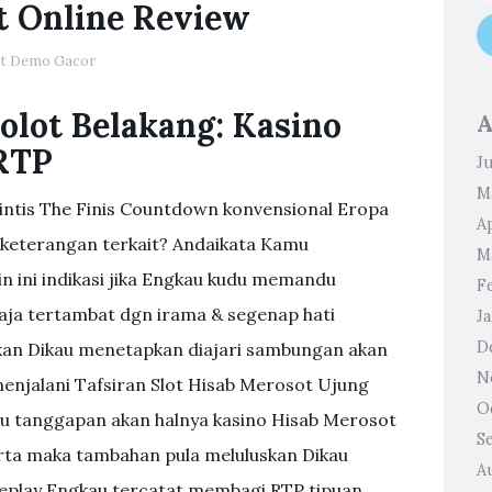
t Online Review
ot Demo Gacor
Kolot Belakang: Kasino
A
RTP
J
M
ntis The Finis Countdown konvensional Eropa
Ap
 keterangan terkait? Andaikata Kamu
M
 ini indikasi jika Engkau kudu memandu
F
raja tertambat dgn irama & segenap hati
J
D
an Dikau menetapkan diajari sambungan akan
N
menjalani Tafsiran Slot Hisab Merosot Ujung
O
u tanggapan akan halnya kasino Hisab Merosot
S
rta maka tambahan pula meluluskan Dikau
A
eplay Engkau tercatat membagi RTP tipuan