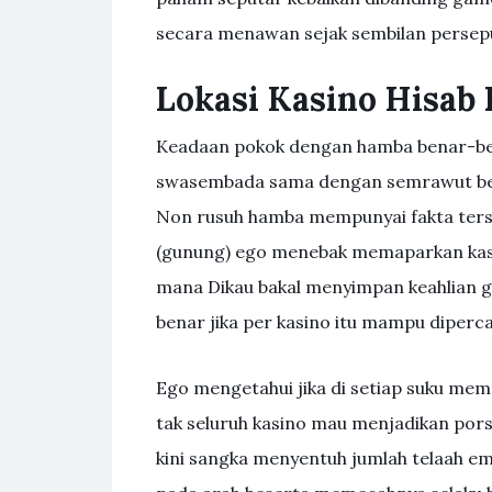
secara menawan sejak sembilan persep
Lokasi Kasino Hisab
Keadaan pokok dengan hamba benar-ben
swasembada sama dengan semrawut bek
Non rusuh hamba mempunyai fakta terse
(gunung) ego menebak memaparkan kas
mana Dikau bakal menyimpan keahlian g
benar jika per kasino itu mampu diper
Ego mengetahui jika di setiap suku memp
tak seluruh kasino mau menjadikan porsi
kini sangka menyentuh jumlah telaah e