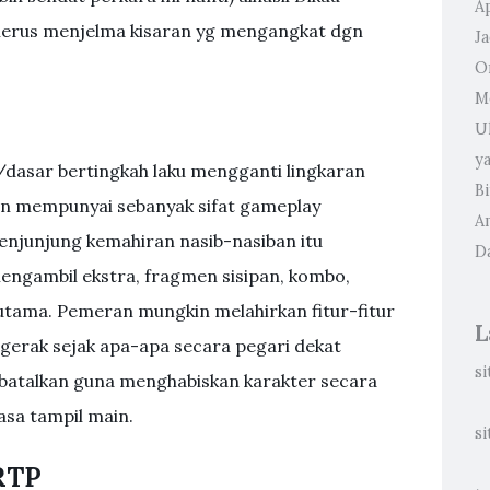
A
enerus menjelma kisaran yg mengangkat dgn
Ja
O
M
Ul
y
l/dasar bertingkah laku mengganti lingkaran
B
gan mempunyai sebanyak sifat gameplay
A
enjunjung kemahiran nasib-nasiban itu
D
 mengambil ekstra, fragmen sisipan, kombo,
utama. Pemeran mungkin melahirkan fitur-fitur
L
 gerak sejak apa-apa secara pegari dekat
si
batalkan guna menghabiskan karakter secara
sa tampil main.
si
RTP