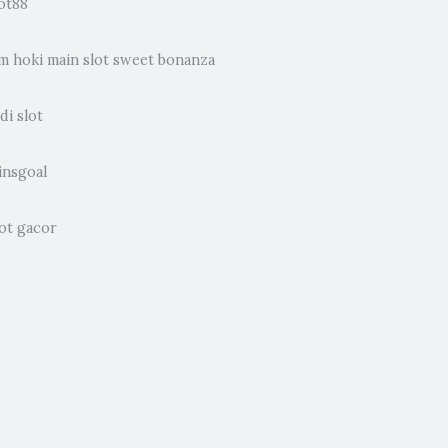
ot88
am hoki main slot sweet bonanza
di slot
insgoal
lot gacor