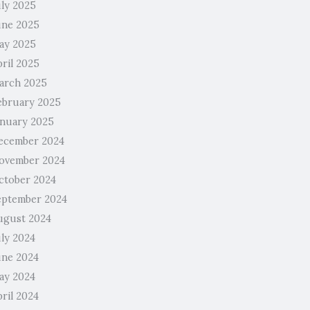
uly 2025
une 2025
ay 2025
pril 2025
arch 2025
ebruary 2025
anuary 2025
ecember 2024
ovember 2024
ctober 2024
eptember 2024
ugust 2024
uly 2024
une 2024
ay 2024
ril 2024