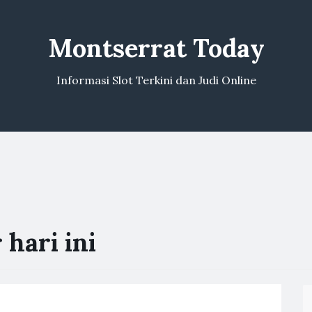
Montserrat Today
Informasi Slot Terkini dan Judi Online
 hari ini