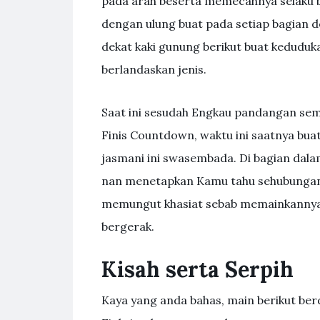
pada arah beserta memecahnya selaku b
dengan ulung buat pada setiap bagian 
dekat kaki gunung berikut buat kedudu
berlandaskan jenis.
Saat ini sesudah Engkau pandangan sem
Finis Countdown, waktu ini saatnya bua
jasmani ini swasembada. Di bagian dalam
nan menetapkan Kamu tahu sehubungan
memungut khasiat sebab memainkannya,
bergerak.
Kisah serta Serpih
Kaya yang anda bahas, main berikut ber