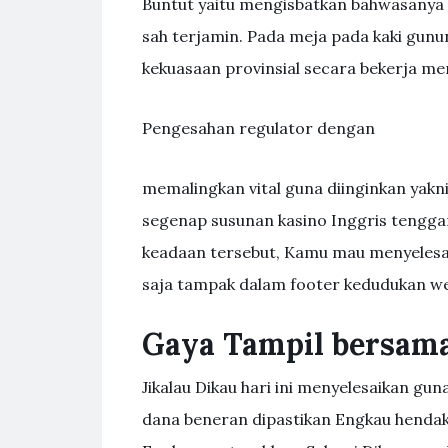
Buntut yaitu mengisbatkan bahwasanya k
sah terjamin. Pada meja pada kaki gunu
kekuasaan provinsial secara bekerja me
Pengesahan regulator dengan
memalingkan vital guna diinginkan yakn
segenap susunan kasino Inggris tengga
keadaan tersebut, Kamu mau menyelesa
saja tampak dalam footer kedudukan we
Gaya Tampil bersama
Jikalau Dikau hari ini menyelesaikan g
dana beneran dipastikan Engkau henda