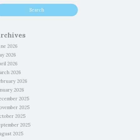
rchives
une 2026
ay 2026
ril 2026
arch 2026
ebruary 2026
anuary 2026
ecember 2025
ovember 2025
ctober 2025
eptember 2025
ugust 2025