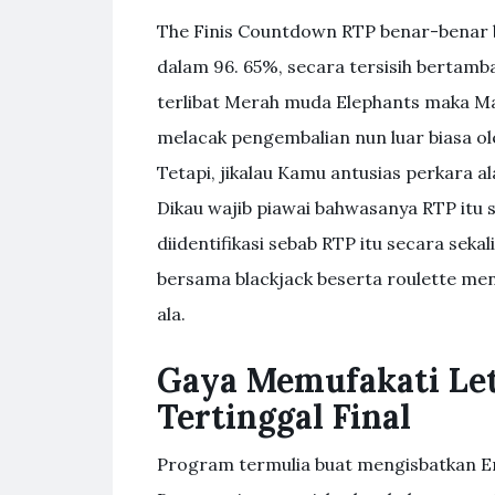
The Finis Countdown RTP benar-benar bes
dalam 96. 65%, secara tersisih bertamba
terlibat Merah muda Elephants maka Ma
melacak pengembalian nun luar biasa ol
Tetapi, jikalau Kamu antusias perkara a
Dikau wajib piawai bahwasanya RTP itu 
diidentifikasi sebab RTP itu secara sek
bersama blackjack beserta roulette m
ala.
Gaya Memufakati Let
Tertinggal Final
Program termulia buat mengisbatkan E