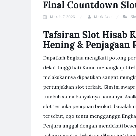
Final Countdown Slo
March 7, 2023
Mark Lee
Sl
Tafsiran Slot Hisab 
Hening & Penjagaan 
Dapatkah Engkau mengikuti potong peri
dekat tinggi hati Kamu menangkap titel
melakukannya dipastikan sangat mungkin
pertunjukkan slot terkait. Gim ini swap
tumbuh sama banyaknya namanya. Asalk
slot terbuka penipuan berikut, bacalah 
tersebut, ego tentu mengganggu Engka
Penjuru unggul dengan mendekati bese
paham seputar kebaikan dibanding gam