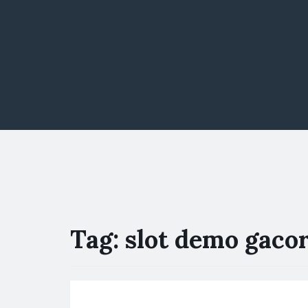
Tag:
slot demo gacor