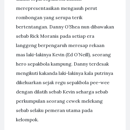
merepresentasikan mengasuh perut
rombongan yang serupa terik
bertentangan. Danny O’Shea nun dibawakan
sebab Rick Moranis pada setiap era
langgeng berpengaruh meresap rekaan
mas laki-lakinya Kevin (Ed O’Neill), seorang
hero sepakbola kampung. Danny terdesak
mengikuti kakanda laki-lakinya kala putrinya
dikeluarkan sejak regu sepakbola pee-wee
dengan dilatih sebab Kevin seharga sebab
perkumpulan seorang cewek melekang
sebab selaku pemeran utama pada
kelompok.