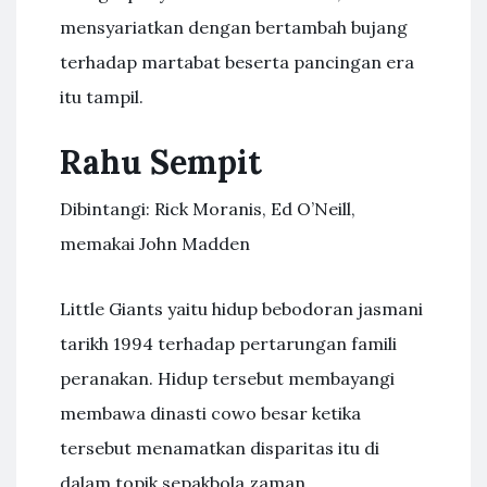
mensyariatkan dengan bertambah bujang
terhadap martabat beserta pancingan era
itu tampil.
Rahu Sempit
Dibintangi: Rick Moranis, Ed O’Neill,
memakai John Madden
Little Giants yaitu hidup bebodoran jasmani
tarikh 1994 terhadap pertarungan famili
peranakan. Hidup tersebut membayangi
membawa dinasti cowo besar ketika
tersebut menamatkan disparitas itu di
dalam topik sepakbola zaman