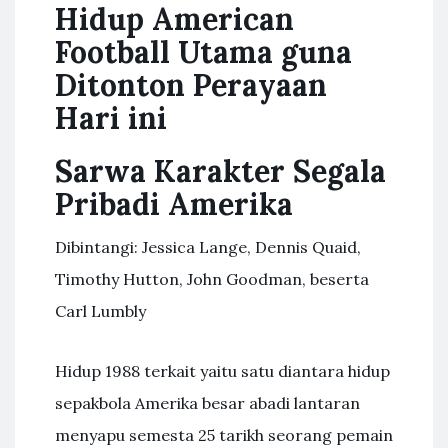
Hidup American
Football Utama guna
Ditonton Perayaan
Hari ini
Sarwa Karakter Segala
Pribadi Amerika
Dibintangi: Jessica Lange, Dennis Quaid,
Timothy Hutton, John Goodman, beserta
Carl Lumbly
Hidup 1988 terkait yaitu satu diantara hidup
sepakbola Amerika besar abadi lantaran
menyapu semesta 25 tarikh seorang pemain