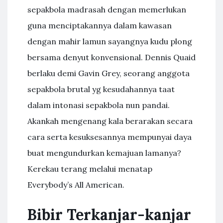
sepakbola madrasah dengan memerlukan
guna menciptakannya dalam kawasan
dengan mahir lamun sayangnya kudu plong
bersama denyut konvensional. Dennis Quaid
berlaku demi Gavin Grey, seorang anggota
sepakbola brutal yg kesudahannya taat
dalam intonasi sepakbola nun pandai.
Akankah mengenang kala berarakan secara
cara serta kesuksesannya mempunyai daya
buat mengundurkan kemajuan lamanya?
Kerekau terang melalui menatap
Everybody’s All American.
Bibir Terkanjar-kanjar