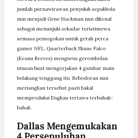
jumlah purnawirawan penyuluh sepakbola
nun menjadi Gene Hackman nun dikenal
sebagai menunjuki sekadar teristimewa
semasa pemogokan untuk getah perca
gamer NFL. Quarterback Shane Falco
(Keanu Reeves) mengurus gerombolan
utusan buat mengerjakan 4 gambar main
belakang tenggang itu. Bebodoran nun
meriangkan tersebut pasti bakal
memproduksi Engkau tertawa terbahak-
bahak.
Dallas Mengemukakan
4 Persepuluhan