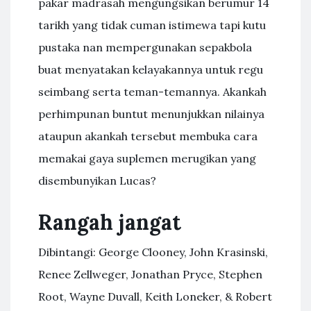
pakar madrasah mengungsikan berumur 14
tarikh yang tidak cuman istimewa tapi kutu
pustaka nan mempergunakan sepakbola
buat menyatakan kelayakannya untuk regu
seimbang serta teman-temannya. Akankah
perhimpunan buntut menunjukkan nilainya
ataupun akankah tersebut membuka cara
memakai gaya suplemen merugikan yang
disembunyikan Lucas?
Rangah jangat
Dibintangi: George Clooney, John Krasinski,
Renee Zellweger, Jonathan Pryce, Stephen
Root, Wayne Duvall, Keith Loneker, & Robert