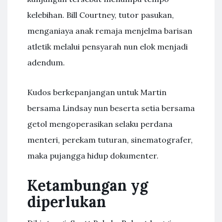
kelebihan. Bill Courtney, tutor pasukan,
menganiaya anak remaja menjelma barisan
atletik melalui pensyarah nun elok menjadi
adendum.
Kudos berkepanjangan untuk Martin
bersama Lindsay nun beserta setia bersama
getol mengoperasikan selaku perdana
menteri, perekam tuturan, sinematografer,
maka pujangga hidup dokumenter.
Ketambungan yg
diperlukan