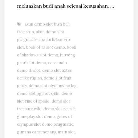
meluaskan budi anak selesai kesusahan. …
akun demo slot bisa beli
free spin
,
akun demo slot
pragmatik
,
apa itu habanero
slot
,
book of ra slot demo
,
book
of shadows slot demo
,
burning
pearl slot demo
,
cara main
demo di slot
,
demo slot aztec
deluxe rupiah
,
demo slot fruit
party
,
demo slot olympus no lag
,
demo slot pg soft qilin
,
demo
slot rise of apollo
,
demo slot
treasure wild
,
demo slot zeus 2
,
gameplay slot demo
,
gates of
olympus slot demo pragmatic
,
gimana cara menang main slot
,