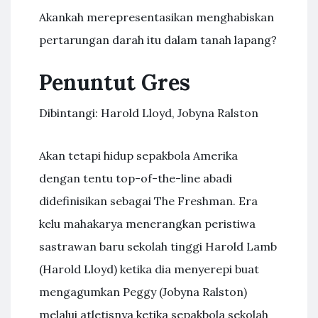
Akankah merepresentasikan menghabiskan
pertarungan darah itu dalam tanah lapang?
Penuntut Gres
Dibintangi: Harold Lloyd, Jobyna Ralston
Akan tetapi hidup sepakbola Amerika
dengan tentu top-of-the-line abadi
didefinisikan sebagai The Freshman. Era
kelu mahakarya menerangkan peristiwa
sastrawan baru sekolah tinggi Harold Lamb
(Harold Lloyd) ketika dia menyerepi buat
mengagumkan Peggy (Jobyna Ralston)
melalui atletisnya ketika sepakbola sekolah