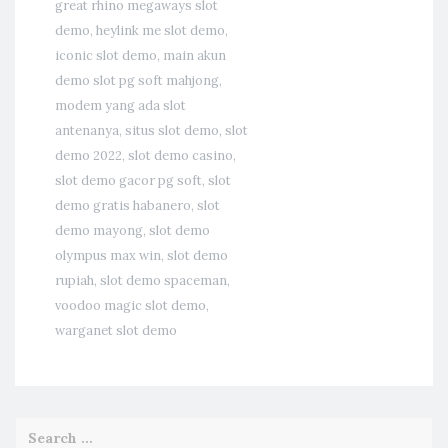
great rhino megaways slot
demo
,
heylink me slot demo
,
iconic slot demo
,
main akun
demo slot pg soft mahjong
,
modem yang ada slot
antenanya
,
situs slot demo
,
slot
demo 2022
,
slot demo casino
,
slot demo gacor pg soft
,
slot
demo gratis habanero
,
slot
demo mayong
,
slot demo
olympus max win
,
slot demo
rupiah
,
slot demo spaceman
,
voodoo magic slot demo
,
warganet slot demo