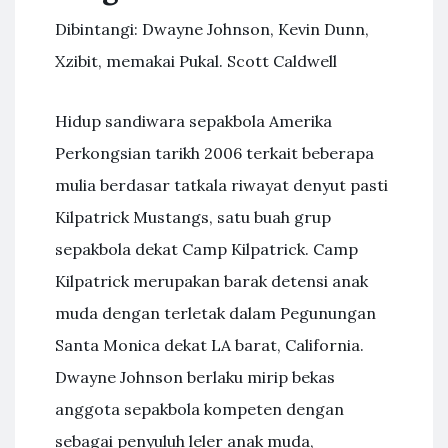
Dibintangi: Dwayne Johnson, Kevin Dunn,
Xzibit, memakai Pukal. Scott Caldwell
Hidup sandiwara sepakbola Amerika
Perkongsian tarikh 2006 terkait beberapa
mulia berdasar tatkala riwayat denyut pasti
Kilpatrick Mustangs, satu buah grup
sepakbola dekat Camp Kilpatrick. Camp
Kilpatrick merupakan barak detensi anak
muda dengan terletak dalam Pegunungan
Santa Monica dekat LA barat, California.
Dwayne Johnson berlaku mirip bekas
anggota sepakbola kompeten dengan
sebagai penyuluh leler anak muda,