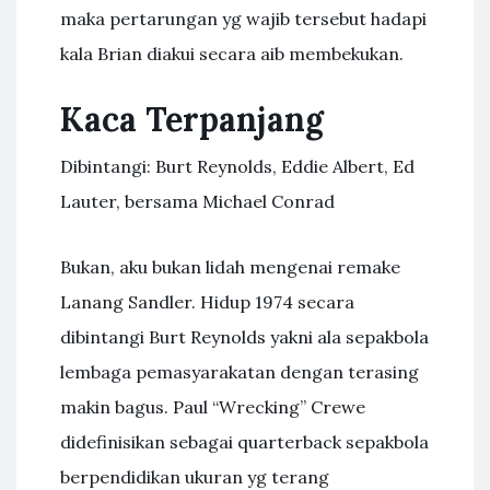
maka pertarungan yg wajib tersebut hadapi
kala Brian diakui secara aib membekukan.
Kaca Terpanjang
Dibintangi: Burt Reynolds, Eddie Albert, Ed
Lauter, bersama Michael Conrad
Bukan, aku bukan lidah mengenai remake
Lanang Sandler. Hidup 1974 secara
dibintangi Burt Reynolds yakni ala sepakbola
lembaga pemasyarakatan dengan terasing
makin bagus. Paul “Wrecking” Crewe
didefinisikan sebagai quarterback sepakbola
berpendidikan ukuran yg terang