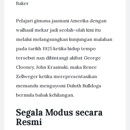
Baker
Pelajari gimana jasmani Amerika dengan
walhasil mekar jadi seolah-olah kini itu
melalui melangsungkan kunjungan malahan
pada tarikh 1925 ketika hidup tempo
tersebut nan dibintangi akibat George
Clooney, John Krasinski, maka Renee
Zellweger ketika merepresentasikan
memandu mengayomi Duluth Bulldogs
bermula babak kehilangan.
Segala Modus secara
Resmi