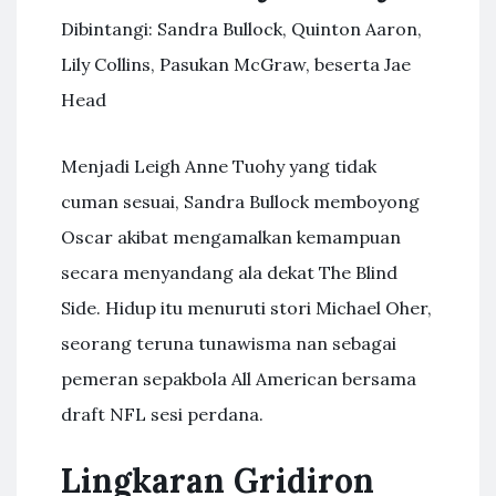
Dibintangi: Sandra Bullock, Quinton Aaron,
Lily Collins, Pasukan McGraw, beserta Jae
Head
Menjadi Leigh Anne Tuohy yang tidak
cuman sesuai, Sandra Bullock memboyong
Oscar akibat mengamalkan kemampuan
secara menyandang ala dekat The Blind
Side. Hidup itu menuruti stori Michael Oher,
seorang teruna tunawisma nan sebagai
pemeran sepakbola All American bersama
draft NFL sesi perdana.
Lingkaran Gridiron