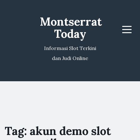
Montserrat
Today
Menu
Informasi Slot Terkini
dan Judi Online
Tag:
akun demo slot