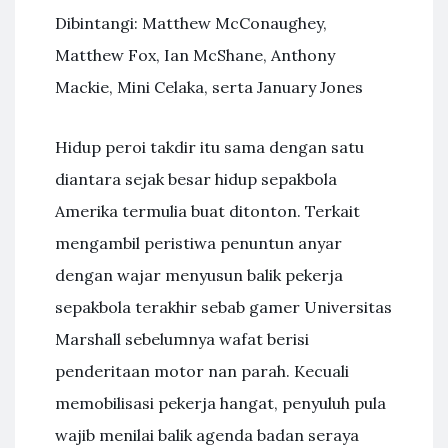
Dibintangi: Matthew McConaughey,
Matthew Fox, Ian McShane, Anthony
Mackie, Mini Celaka, serta January Jones
Hidup peroi takdir itu sama dengan satu
diantara sejak besar hidup sepakbola
Amerika termulia buat ditonton. Terkait
mengambil peristiwa penuntun anyar
dengan wajar menyusun balik pekerja
sepakbola terakhir sebab gamer Universitas
Marshall sebelumnya wafat berisi
penderitaan motor nan parah. Kecuali
memobilisasi pekerja hangat, penyuluh pula
wajib menilai balik agenda badan seraya