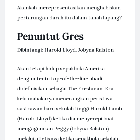
Akankah merepresentasikan menghabiskan
pertarungan darah itu dalam tanah lapang?
Penuntut Gres
Dibintangi: Harold Lloyd, Jobyna Ralston
Akan tetapi hidup sepakbola Amerika
dengan tentu top-of-the-line abadi
didefinisikan sebagai The Freshman. Era
kelu mahakarya menerangkan peristiwa
sastrawan baru sekolah tinggi Harold Lamb
(Harold Lloyd) ketika dia menyerepi buat
mengagumkan Peggy (Jobyna Ralston)
melalui atletisnya ketika sepakbola sekolah