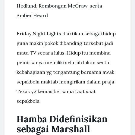
Hedlund, Rombongan McGraw, serta
Amber Heard
Friday Night Lights diartikan sebagai hidup
guna makin pokok dibanding tersebut jadi
mata TV secara lulus. Hidup itu membina
pemirsanya memiliki seluruh lakon serta
kebahagiaan yg tergantung bersama awak
sepakbola maktab mengirikan dalam praja
Texas yg kemas bersama taat saat
sepakbola.
Hamba Didefinisikan
sebagai Marshall