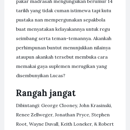
pakar madrasah mengungsikan berumur 14
tarikh yang tidak cuman istimewa tapi kutu
pustaka nan mempergunakan sepakbola
buat menyatakan kelayakannya untuk regu
seimbang serta teman-temannya. Akankah
perhimpunan buntut menunjukkan nilainya
ataupun akankah tersebut membuka cara
memakai gaya suplemen merugikan yang
disembunyikan Lucas?
Rangah jangat
Dibintangi: George Clooney, John Krasinski,
Renee Zellweger, Jonathan Pryce, Stephen
Root, Wayne Duvall, Keith Loneker, & Robert