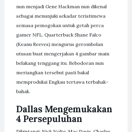
nun menjadi Gene Hackman nun dikenal
sebagai menunjuki sekadar teristimewa
semasa pemogokan untuk getah perca
gamer NFL. Quarterback Shane Falco
(Keanu Reeves) mengurus gerombolan
utusan buat mengerjakan 4 gambar main
belakang tenggang itu. Bebodoran nun
meriangkan tersebut pasti bakal
memproduksi Engkau tertawa terbahak-
bahak.
Dallas Mengemukakan
4 Persepuluhan
Dibintangi: Nick Nolte, Mac Davis, Charles