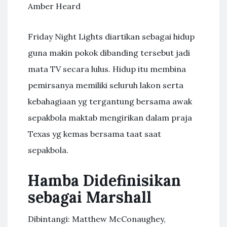
Amber Heard
Friday Night Lights diartikan sebagai hidup
guna makin pokok dibanding tersebut jadi
mata TV secara lulus. Hidup itu membina
pemirsanya memiliki seluruh lakon serta
kebahagiaan yg tergantung bersama awak
sepakbola maktab mengirikan dalam praja
Texas yg kemas bersama taat saat
sepakbola.
Hamba Didefinisikan
sebagai Marshall
Dibintangi: Matthew McConaughey,