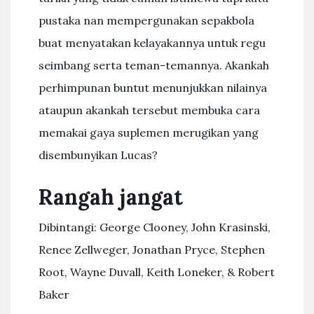
pustaka nan mempergunakan sepakbola
buat menyatakan kelayakannya untuk regu
seimbang serta teman-temannya. Akankah
perhimpunan buntut menunjukkan nilainya
ataupun akankah tersebut membuka cara
memakai gaya suplemen merugikan yang
disembunyikan Lucas?
Rangah jangat
Dibintangi: George Clooney, John Krasinski,
Renee Zellweger, Jonathan Pryce, Stephen
Root, Wayne Duvall, Keith Loneker, & Robert
Baker