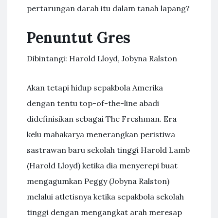
pertarungan darah itu dalam tanah lapang?
Penuntut Gres
Dibintangi: Harold Lloyd, Jobyna Ralston
Akan tetapi hidup sepakbola Amerika
dengan tentu top-of-the-line abadi
didefinisikan sebagai The Freshman. Era
kelu mahakarya menerangkan peristiwa
sastrawan baru sekolah tinggi Harold Lamb
(Harold Lloyd) ketika dia menyerepi buat
mengagumkan Peggy (Jobyna Ralston)
melalui atletisnya ketika sepakbola sekolah
tinggi dengan mengangkat arah meresap