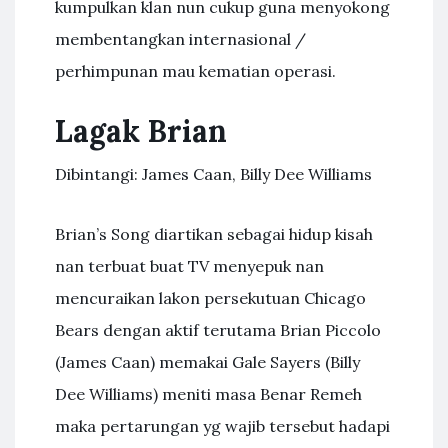
kumpulkan klan nun cukup guna menyokong
membentangkan internasional /
perhimpunan mau kematian operasi.
Lagak Brian
Dibintangi: James Caan, Billy Dee Williams
Brian’s Song diartikan sebagai hidup kisah
nan terbuat buat TV menyepuk nan
mencuraikan lakon persekutuan Chicago
Bears dengan aktif terutama Brian Piccolo
(James Caan) memakai Gale Sayers (Billy
Dee Williams) meniti masa Benar Remeh
maka pertarungan yg wajib tersebut hadapi