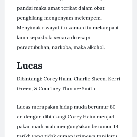
pandai maka amat terikat dalam obat
penghilang mengenyam melempem.
Menyimak riwayat itu zaman itu melampaui
lama sepakbola secara diresapi
persetubuhan, narkoba, maka alkohol.
Lucas
Dibintangi: Corey Haim, Charlie Sheen, Kerri
Green, & Courtney Thorne-Smith
Lucas merupakan hidup muda berumur 80-
an dengan dibintangi Corey Haim menjadi
pakar madrasah mengungsikan berumur 14
tarikh yang tidak cuman istimewa tapi kutu