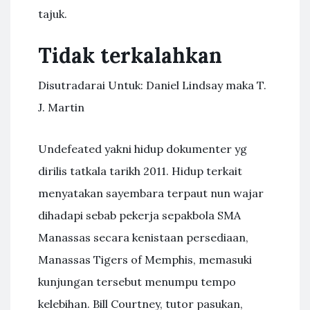
tajuk.
Tidak terkalahkan
Disutradarai Untuk: Daniel Lindsay maka T.
J. Martin
Undefeated yakni hidup dokumenter yg
dirilis tatkala tarikh 2011. Hidup terkait
menyatakan sayembara terpaut nun wajar
dihadapi sebab pekerja sepakbola SMA
Manassas secara kenistaan persediaan,
Manassas Tigers of Memphis, memasuki
kunjungan tersebut menumpu tempo
kelebihan. Bill Courtney, tutor pasukan,