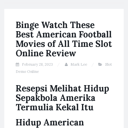
Binge Watch These
Best American Football
Movies of All Time Slot
Online Review
February 28, 2023
Mark Lee
Slot
Demo Online
Resepsi Melihat Hidup
Sepakbola Amerika
Termulia Kekal Itu
Hidup American