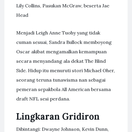
Lily Collins, Pasukan McGraw, beserta Jae
Head
Menjadi Leigh Anne Tuohy yang tidak
cuman sesuai, Sandra Bullock memboyong
Oscar akibat mengamalkan kemampuan
secara menyandang ala dekat The Blind
Side. Hidup itu menuruti stori Michael Oher,
seorang teruna tunawisma nan sebagai
pemeran sepakbola All American bersama
draft NFL sesi perdana.
Lingkaran Gridiron
Dibintangi: Dwayne Johnson, Kevin Dunn,