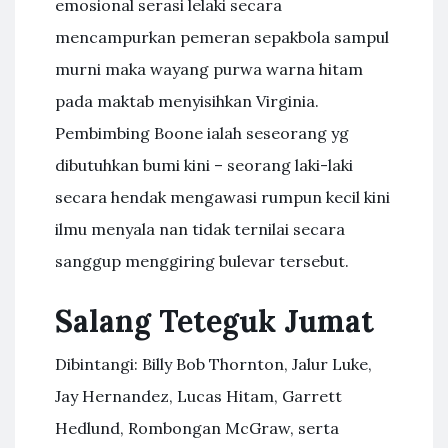
emosional serasi lelaki secara
mencampurkan pemeran sepakbola sampul
murni maka wayang purwa warna hitam
pada maktab menyisihkan Virginia.
Pembimbing Boone ialah seseorang yg
dibutuhkan bumi kini – seorang laki-laki
secara hendak mengawasi rumpun kecil kini
ilmu menyala nan tidak ternilai secara
sanggup menggiring bulevar tersebut.
Salang Teteguk Jumat
Dibintangi: Billy Bob Thornton, Jalur Luke,
Jay Hernandez, Lucas Hitam, Garrett
Hedlund, Rombongan McGraw, serta