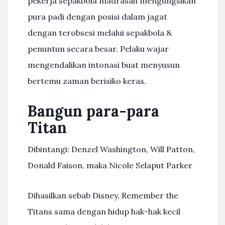
pekerja sepakbola madrasah mengungsikan
pura padi dengan posisi dalam jagat
dengan terobsesi melalui sepakbola &
penuntun secara besar. Pelaku wajar
mengendalikan intonasi buat menyusun
bertemu zaman berisiko keras.
Bangun para-para
Titan
Dibintangi: Denzel Washington, Will Patton,
Donald Faison, maka Nicole Selaput Parker
Dihasilkan sebab Disney, Remember the
Titans sama dengan hidup hak-hak kecil