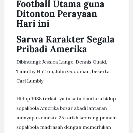
Football Utama guna
Ditonton Perayaan
Hari ini
Sarwa Karakter Segala
Pribadi Amerika
Dibintangi: Jessica Lange, Dennis Quaid,
Timothy Hutton, John Goodman, beserta
Carl Lumbly
Hidup 1988 terkait yaitu satu diantara hidup
sepakbola Amerika besar abadi lantaran
menyapu semesta 25 tarikh seorang pemain
sepakbola madrasah dengan memerlukan