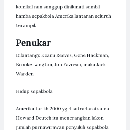
komikal nun sanggup dinikmati sambil
hamba sepakbola Amerika lantaran seluruh
terampil.
Penukar
Dibintangi: Keanu Reeves, Gene Hackman,
Brooke Langton, Jon Favreau, maka Jack
Warden
Hidup sepakbola
Amerika tarikh 2000 yg disutradarai sama
Howard Deutch itu menerangkan lakon
jumlah purnawirawan penyuluh sepakbola