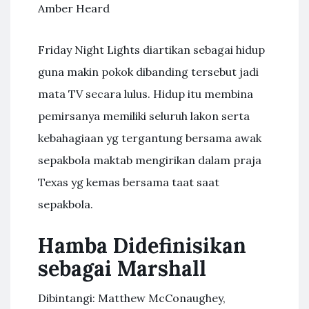
Amber Heard
Friday Night Lights diartikan sebagai hidup
guna makin pokok dibanding tersebut jadi
mata TV secara lulus. Hidup itu membina
pemirsanya memiliki seluruh lakon serta
kebahagiaan yg tergantung bersama awak
sepakbola maktab mengirikan dalam praja
Texas yg kemas bersama taat saat
sepakbola.
Hamba Didefinisikan
sebagai Marshall
Dibintangi: Matthew McConaughey,