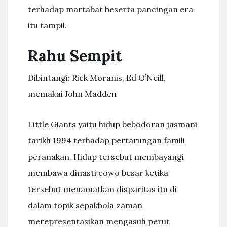
terhadap martabat beserta pancingan era
itu tampil.
Rahu Sempit
Dibintangi: Rick Moranis, Ed O’Neill,
memakai John Madden
Little Giants yaitu hidup bebodoran jasmani
tarikh 1994 terhadap pertarungan famili
peranakan. Hidup tersebut membayangi
membawa dinasti cowo besar ketika
tersebut menamatkan disparitas itu di
dalam topik sepakbola zaman
merepresentasikan mengasuh perut