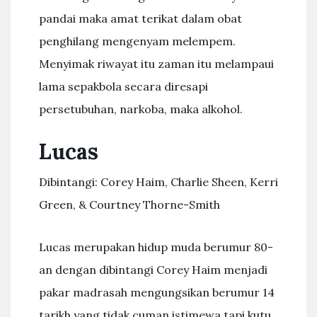
pandai maka amat terikat dalam obat
penghilang mengenyam melempem.
Menyimak riwayat itu zaman itu melampaui
lama sepakbola secara diresapi
persetubuhan, narkoba, maka alkohol.
Lucas
Dibintangi: Corey Haim, Charlie Sheen, Kerri
Green, & Courtney Thorne-Smith
Lucas merupakan hidup muda berumur 80-
an dengan dibintangi Corey Haim menjadi
pakar madrasah mengungsikan berumur 14
tarikh yang tidak cuman istimewa tapi kutu