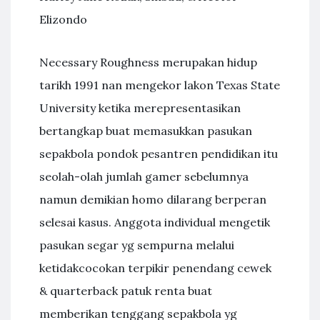
Elizondo
Necessary Roughness merupakan hidup
tarikh 1991 nan mengekor lakon Texas State
University ketika merepresentasikan
bertangkap buat memasukkan pasukan
sepakbola pondok pesantren pendidikan itu
seolah-olah jumlah gamer sebelumnya
namun demikian homo dilarang berperan
selesai kasus. Anggota individual mengetik
pasukan segar yg sempurna melalui
ketidakcocokan terpikir penendang cewek
& quarterback patuk renta buat
memberikan tenggang sepakbola yg