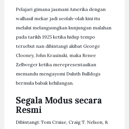
Pelajari gimana jasmani Amerika dengan
walhasil mekar jadi seolah-olah kini itu
melalui melangsungkan kunjungan malahan
pada tarikh 1925 ketika hidup tempo
tersebut nan dibintangi akibat George
Clooney, John Krasinski, maka Renee
Zellweger ketika merepresentasikan
memandu mengayomi Duluth Bulldogs
bermula babak kehilangan.
Segala Modus secara
Resmi
Dibintangi: Tom Cruise, Craig T. Nelson, &