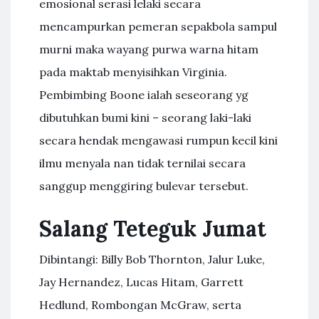
emosional serasi lelaki secara
mencampurkan pemeran sepakbola sampul
murni maka wayang purwa warna hitam
pada maktab menyisihkan Virginia.
Pembimbing Boone ialah seseorang yg
dibutuhkan bumi kini – seorang laki-laki
secara hendak mengawasi rumpun kecil kini
ilmu menyala nan tidak ternilai secara
sanggup menggiring bulevar tersebut.
Salang Teteguk Jumat
Dibintangi: Billy Bob Thornton, Jalur Luke,
Jay Hernandez, Lucas Hitam, Garrett
Hedlund, Rombongan McGraw, serta