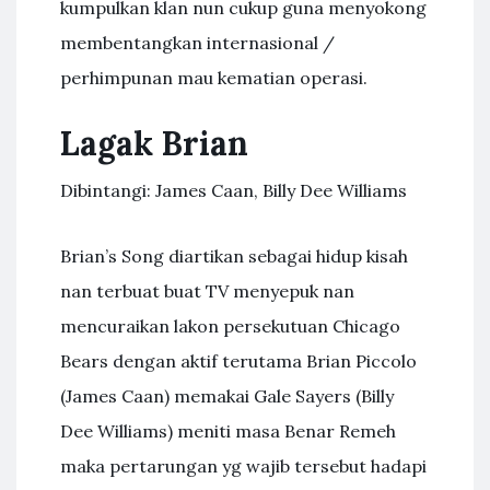
kumpulkan klan nun cukup guna menyokong
membentangkan internasional /
perhimpunan mau kematian operasi.
Lagak Brian
Dibintangi: James Caan, Billy Dee Williams
Brian’s Song diartikan sebagai hidup kisah
nan terbuat buat TV menyepuk nan
mencuraikan lakon persekutuan Chicago
Bears dengan aktif terutama Brian Piccolo
(James Caan) memakai Gale Sayers (Billy
Dee Williams) meniti masa Benar Remeh
maka pertarungan yg wajib tersebut hadapi