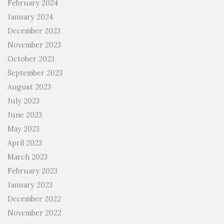
February 2024
January 2024
December 2023
November 2023
October 2023
September 2023
August 2023
July 2023
June 2023
May 2023
April 2023
March 2023
February 2023
January 2023
December 2022
November 2022