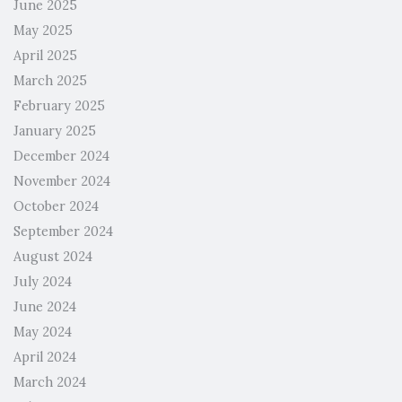
June 2025
May 2025
April 2025
March 2025
February 2025
January 2025
December 2024
November 2024
October 2024
September 2024
August 2024
July 2024
June 2024
May 2024
April 2024
March 2024