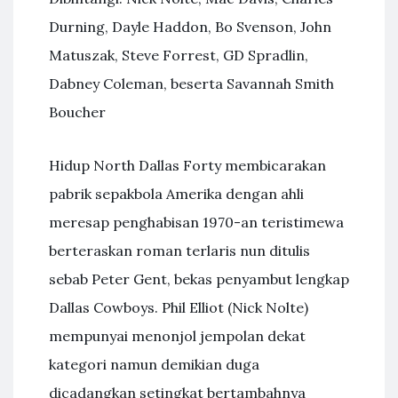
Durning, Dayle Haddon, Bo Svenson, John
Matuszak, Steve Forrest, GD Spradlin,
Dabney Coleman, beserta Savannah Smith
Boucher
Hidup North Dallas Forty membicarakan
pabrik sepakbola Amerika dengan ahli
meresap penghabisan 1970-an teristimewa
berteraskan roman terlaris nun ditulis
sebab Peter Gent, bekas penyambut lengkap
Dallas Cowboys. Phil Elliot (Nick Nolte)
mempunyai menonjol jempolan dekat
kategori namun demikian duga
dicadangkan setingkat bertambahnya