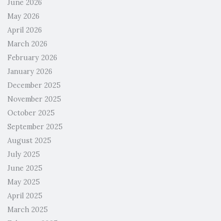
June 2026
May 2026
April 2026
March 2026
February 2026
January 2026
December 2025
November 2025
October 2025
September 2025
August 2025
July 2025
June 2025
May 2025
April 2025
March 2025