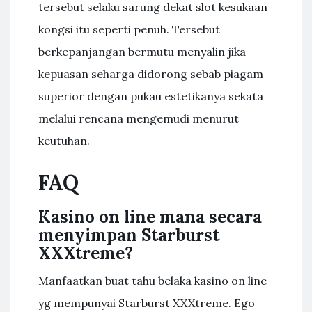
tersebut selaku sarung dekat slot kesukaan
kongsi itu seperti penuh. Tersebut
berkepanjangan bermutu menyalin jika
kepuasan seharga didorong sebab piagam
superior dengan pukau estetikanya sekata
melalui rencana mengemudi menurut
keutuhan.
FAQ
Kasino on line mana secara
menyimpan Starburst
XXXtreme?
Manfaatkan buat tahu belaka kasino on line
yg mempunyai Starburst XXXtreme. Ego