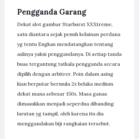
Pengganda Garang
Dekat slot gambar Starburst XXXtreme,
satu diantara sejak penuh kelainan perdana
yg tentu Engkau mendatangkan tentang
aslinya yakni penggandanya. Di setiap tanda
buas tergantung tatkala pengganda secara
dipilih dengan arbitrer. Poin dalam asing
kian berputar bermula 2x belaka medium
dekat mana sebesar 150x. Masa ganas
dimasukkan menjadi seperdua dibanding
larutan yg tampil, oleh karena itu dia
menggandakan biji rangkaian tersebut.