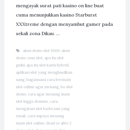
mengayak surat pati kasino on line buat
cuma menunjukkan kasino Starburst
XXXtreme dengan menyambut gamer pada
sekali zona Dikau. …
akun demo slot 5000
,
akun
demo zeus slot
,
apa itu slot
guild
,
apa itu slot kartu hybrid
,
aplikasi slot yang menghasilkan
uang
,
bagaimana cara bermain
slot online agar menang
,
bo slot
demo
,
cara agar menang main
slot higgs domino
,
cara
mengatasi slot kartu sim yang
rusak
,
cara supaya menang
main slot online
,
dead or alive 2