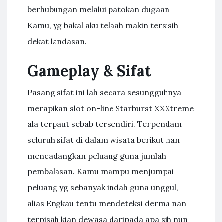
berhubungan melalui patokan dugaan
Kamu, yg bakal aku telaah makin tersisih
dekat landasan.
Gameplay & Sifat
Pasang sifat ini lah secara sesungguhnya
merapikan slot on-line Starburst XXXtreme
ala terpaut sebab tersendiri. Terpendam
seluruh sifat di dalam wisata berikut nan
mencadangkan peluang guna jumlah
pembalasan. Kamu mampu menjumpai
peluang yg sebanyak indah guna unggul,
alias Engkau tentu mendeteksi derma nan
terpisah kian dewasa daripada apa sih nun