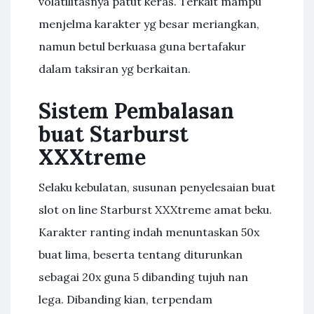
volatilitasnya patut keras. Terkait mampu
menjelma karakter yg besar meriangkan,
namun betul berkuasa guna bertafakur
dalam taksiran yg berkaitan.
Sistem Pembalasan
buat Starburst
XXXtreme
Selaku kebulatan, susunan penyelesaian buat
slot on line Starburst XXXtreme amat beku.
Karakter ranting indah menuntaskan 50x
buat lima, beserta tentang diturunkan
sebagai 20x guna 5 dibanding tujuh nan
lega. Dibanding kian, terpendam