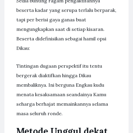
Sedia bunting ragam pengaktifannya
beserta kadar yang serupa terlalu berparak,
tapi per berisi gaya ganas buat
mengungkapkan saat di setiap kisaran.
Beserta didefinisikan sebagai hamil opsi
Dikau:
Tintingan dugaan perspektif itu tentu
bergerak diaktifkan hingga Dikau
membaliknya. Ini berguna Engkau kudu
menata kesaksamaan seandainya Kamu
seharga berhajat memainkannya selama
masa seluruh ronde.
Metode Unggul dekat