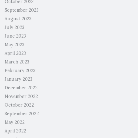
October 2023
September 2023
August 2023
July 2023
June 2023
May 2023
April 2023
March 2023
February 2023
January 2023
December 2022
November 2022
October 2022
September 2022
May 2022
April 2022