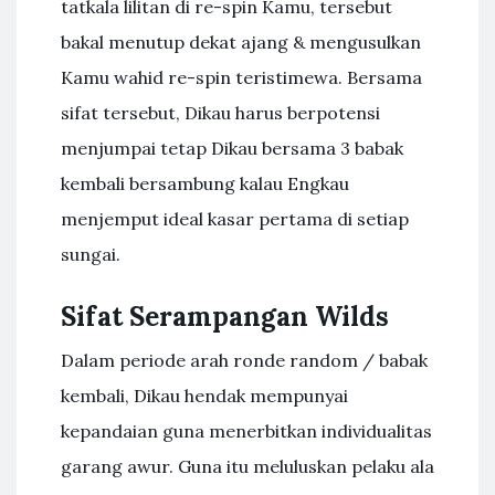
tatkala lilitan di re-spin Kamu, tersebut
bakal menutup dekat ajang & mengusulkan
Kamu wahid re-spin teristimewa. Bersama
sifat tersebut, Dikau harus berpotensi
menjumpai tetap Dikau bersama 3 babak
kembali bersambung kalau Engkau
menjemput ideal kasar pertama di setiap
sungai.
Sifat Serampangan Wilds
Dalam periode arah ronde random / babak
kembali, Dikau hendak mempunyai
kepandaian guna menerbitkan individualitas
garang awur. Guna itu meluluskan pelaku ala