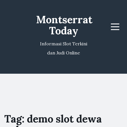
Montserrat
Today
Menu
Informasi Slot Terkini
dan Judi Online
Tag:
demo slot dewa