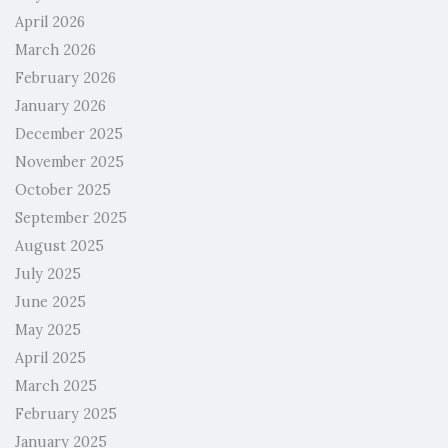
April 2026
March 2026
February 2026
January 2026
December 2025
November 2025
October 2025
September 2025
August 2025
July 2025
June 2025
May 2025
April 2025
March 2025
February 2025
January 2025