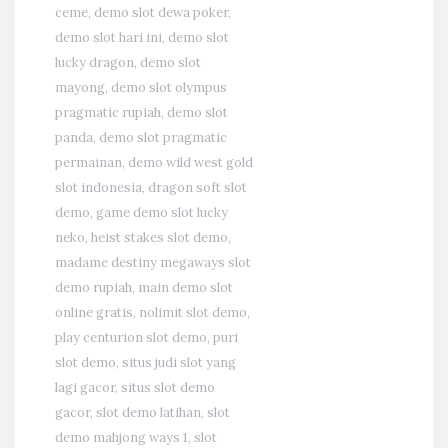
ceme
,
demo slot dewa poker
,
demo slot hari ini
,
demo slot
lucky dragon
,
demo slot
mayong
,
demo slot olympus
pragmatic rupiah
,
demo slot
panda
,
demo slot pragmatic
permainan
,
demo wild west gold
slot indonesia
,
dragon soft slot
demo
,
game demo slot lucky
neko
,
heist stakes slot demo
,
madame destiny megaways slot
demo rupiah
,
main demo slot
online gratis
,
nolimit slot demo
,
play centurion slot demo
,
puri
slot demo
,
situs judi slot yang
lagi gacor
,
situs slot demo
gacor
,
slot demo latihan
,
slot
demo mahjong ways 1
,
slot