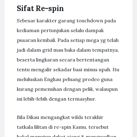
Sifat Re-spin
Sebesar karakter garang touchdown pada
kediaman pertunjukan selalu dampak
pusaran kembali. Pada setiap mega yg telah
jadi dalam grid mau baka dalam tempatnya,
beserta lingkaran secara bertentangan
tentu mengalir sekadar basi minus upah. Itu
meluluskan Engkau peluang prodeo guna
kurang pemenuhan dengan pelik, walaupun
ini lebih-lebih dengan termasyhur.
Bila Dikau mengangkat wilds terakhir
tatkala lilitan di re-spin Kamu, tersebut
bakal menutup dekat ajang & mengusulkan