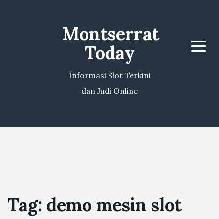
Montserrat
Today
Menu
Informasi Slot Terkini
dan Judi Online
Tag:
demo mesin slot