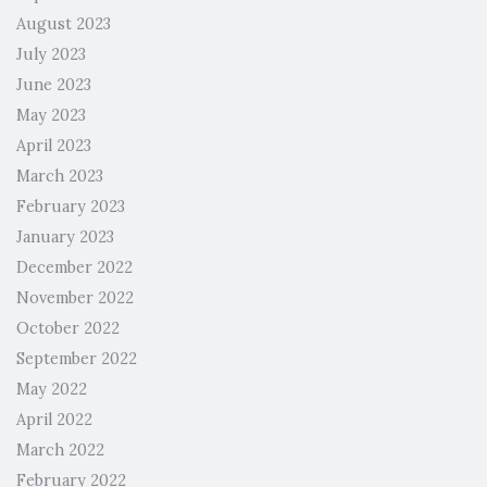
August 2023
July 2023
June 2023
May 2023
April 2023
March 2023
February 2023
January 2023
December 2022
November 2022
October 2022
September 2022
May 2022
April 2022
March 2022
February 2022