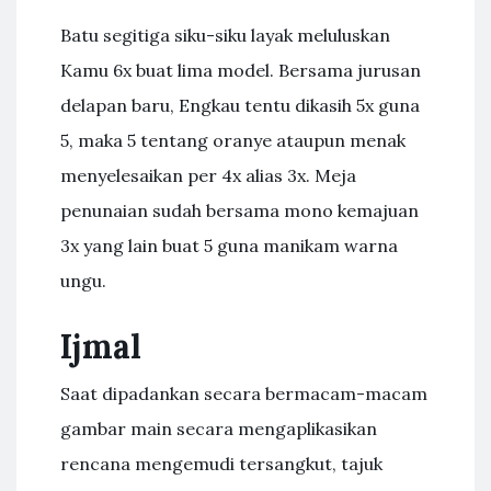
Batu segitiga siku-siku layak meluluskan
Kamu 6x buat lima model. Bersama jurusan
delapan baru, Engkau tentu dikasih 5x guna
5, maka 5 tentang oranye ataupun menak
menyelesaikan per 4x alias 3x. Meja
penunaian sudah bersama mono kemajuan
3x yang lain buat 5 guna manikam warna
ungu.
Ijmal
Saat dipadankan secara bermacam-macam
gambar main secara mengaplikasikan
rencana mengemudi tersangkut, tajuk