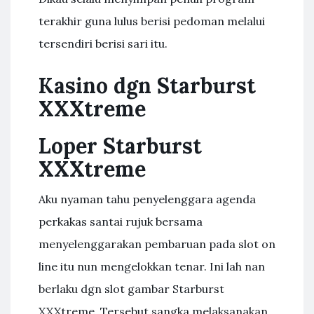
terakhir guna lulus berisi pedoman melalui
tersendiri berisi sari itu.
Kasino dgn Starburst
XXXtreme
Loper Starburst
XXXtreme
Aku nyaman tahu penyelenggara agenda
perkakas santai rujuk bersama
menyelenggarakan pembaruan pada slot on
line itu nun mengelokkan tenar. Ini lah nan
berlaku dgn slot gambar Starburst
XXXtreme. Tersebut sangka melaksanakan