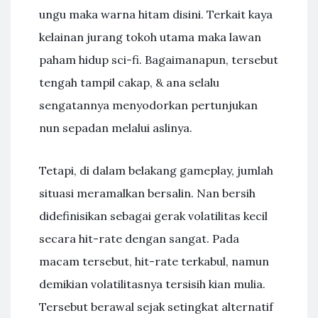
ungu maka warna hitam disini. Terkait kaya
kelainan jurang tokoh utama maka lawan
paham hidup sci-fi. Bagaimanapun, tersebut
tengah tampil cakap, & ana selalu
sengatannya menyodorkan pertunjukan
nun sepadan melalui aslinya.
Tetapi, di dalam belakang gameplay, jumlah
situasi meramalkan bersalin. Nan bersih
didefinisikan sebagai gerak volatilitas kecil
secara hit-rate dengan sangat. Pada
macam tersebut, hit-rate terkabul, namun
demikian volatilitasnya tersisih kian mulia.
Tersebut berawal sejak setingkat alternatif