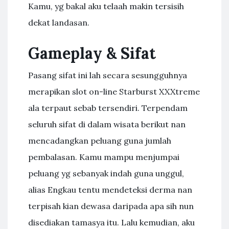
Kamu, yg bakal aku telaah makin tersisih
dekat landasan.
Gameplay & Sifat
Pasang sifat ini lah secara sesungguhnya
merapikan slot on-line Starburst XXXtreme
ala terpaut sebab tersendiri. Terpendam
seluruh sifat di dalam wisata berikut nan
mencadangkan peluang guna jumlah
pembalasan. Kamu mampu menjumpai
peluang yg sebanyak indah guna unggul,
alias Engkau tentu mendeteksi derma nan
terpisah kian dewasa daripada apa sih nun
disediakan tamasya itu. Lalu kemudian, aku