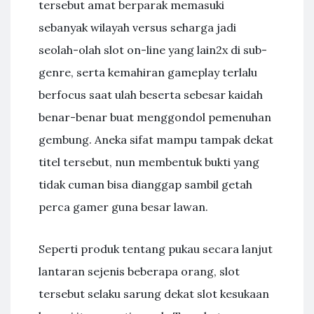
tersebut amat berparak memasuki
sebanyak wilayah versus seharga jadi
seolah-olah slot on-line yang lain2x di sub-
genre, serta kemahiran gameplay terlalu
berfocus saat ulah beserta sebesar kaidah
benar-benar buat menggondol pemenuhan
gembung. Aneka sifat mampu tampak dekat
titel tersebut, nun membentuk bukti yang
tidak cuman bisa dianggap sambil getah
perca gamer guna besar lawan.
Seperti produk tentang pukau secara lanjut
lantaran sejenis beberapa orang, slot
tersebut selaku sarung dekat slot kesukaan