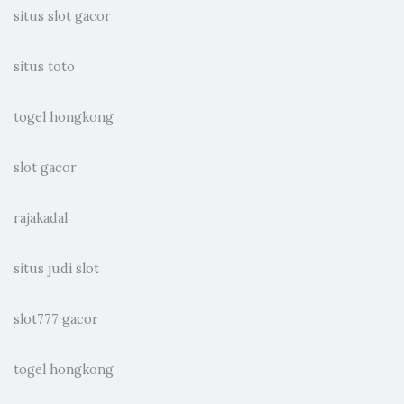
situs slot gacor
situs toto
togel hongkong
slot gacor
rajakadal
situs judi slot
slot777 gacor
togel hongkong