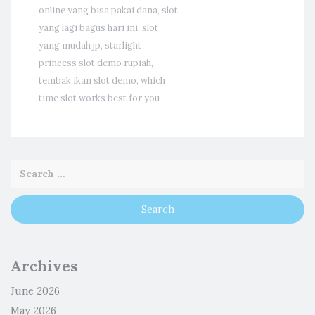
online yang bisa pakai dana
,
slot
yang lagi bagus hari ini
,
slot
yang mudah jp
,
starlight
princess slot demo rupiah
,
tembak ikan slot demo
,
which
time slot works best for you
Archives
June 2026
May 2026