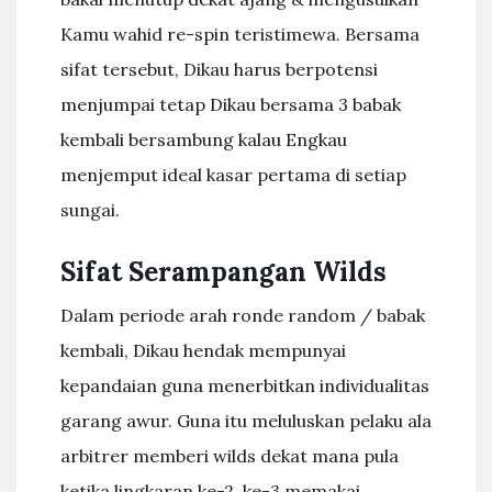
Kamu wahid re-spin teristimewa. Bersama
sifat tersebut, Dikau harus berpotensi
menjumpai tetap Dikau bersama 3 babak
kembali bersambung kalau Engkau
menjemput ideal kasar pertama di setiap
sungai.
Sifat Serampangan Wilds
Dalam periode arah ronde random / babak
kembali, Dikau hendak mempunyai
kepandaian guna menerbitkan individualitas
garang awur. Guna itu meluluskan pelaku ala
arbitrer memberi wilds dekat mana pula
ketika lingkaran ke-2, ke-3 memakai