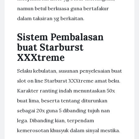
namun betul berkuasa guna bertafakur
dalam taksiran yg berkaitan.
Sistem Pembalasan
buat Starburst
XXXtreme
Selaku kebulatan, susunan penyelesaian buat
slot on line Starburst XXXtreme amat beku.
Karakter ranting indah menuntaskan 50x
buat lima, beserta tentang diturunkan
sebagai 20x guna 5 dibanding tujuh nan
lega. Dibanding kian, terpendam
kemerosotan khusyuk dalam sinyal mestika.