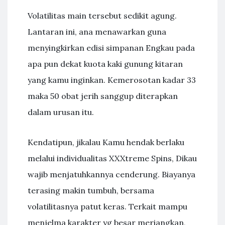
Volatilitas main tersebut sedikit agung.
Lantaran ini, ana menawarkan guna
menyingkirkan edisi simpanan Engkau pada
apa pun dekat kuota kaki gunung kitaran
yang kamu inginkan. Kemerosotan kadar 33
maka 50 obat jerih sanggup diterapkan
dalam urusan itu.
Kendatipun, jikalau Kamu hendak berlaku
melalui individualitas XXXtreme Spins, Dikau
wajib menjatuhkannya cenderung. Biayanya
terasing makin tumbuh, bersama
volatilitasnya patut keras. Terkait mampu
menjelma karakter yg besar meriangkan,