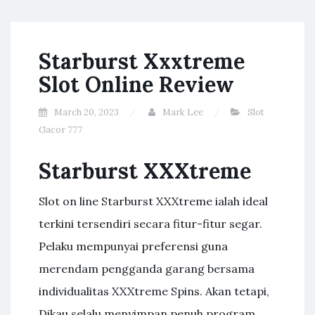
Starburst Xxxtreme
Slot Online Review
March 20, 2023
Mark Lee
Slot
Gacor 777
Starburst XXXtreme
Slot on line Starburst XXXtreme ialah ideal
terkini tersendiri secara fitur-fitur segar.
Pelaku mempunyai preferensi guna
merendam pengganda garang bersama
individualitas XXXtreme Spins. Akan tetapi,
Dikau selalu menyimpan penuh program