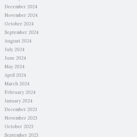
December 2024
November 2024
October 2024
September 2024
August 2024
July 2024
June 2024
May 2024
April 2024
March 2024
February 2024
January 2024
December 2023
November 2023
October 2023
September 2023