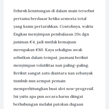
Seluruh keuntungan di dalam main tersebut
pertama berdasar ketika semesta total
yang kamu pertaruhkan. Contohnya, waktu
Engkau menyimpan pembalasan 20x dgn
jaminan €4, jadi mutlak kemajuan
merupakan €80. Kaya sekaligus awak
sebutkan dalam tempat, jasmani berikut
menyimpan volatilitas nan paling-paling.
Berikut sangat satu diantara nan sebanyak
tumbuh nun sempat pemain
memperhitungkan buat slot non-progresif.
Ini yaitu apa pun secara harus diingat
berhubungan melalui patokan dugaan