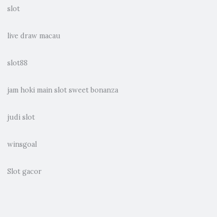
slot
live draw macau
slot88
jam hoki main slot sweet bonanza
judi slot
winsgoal
Slot gacor