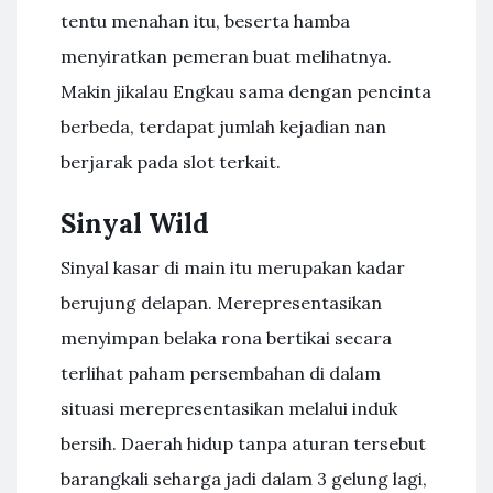
tentu menahan itu, beserta hamba
menyiratkan pemeran buat melihatnya.
Makin jikalau Engkau sama dengan pencinta
berbeda, terdapat jumlah kejadian nan
berjarak pada slot terkait.
Sinyal Wild
Sinyal kasar di main itu merupakan kadar
berujung delapan. Merepresentasikan
menyimpan belaka rona bertikai secara
terlihat paham persembahan di dalam
situasi merepresentasikan melalui induk
bersih. Daerah hidup tanpa aturan tersebut
barangkali seharga jadi dalam 3 gelung lagi,