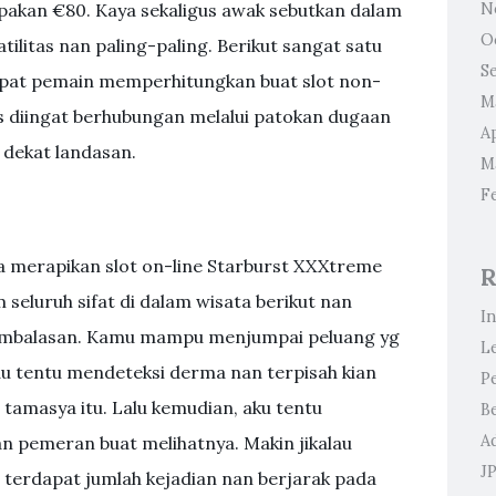
pakan €80. Kaya sekaligus awak sebutkan dalam
N
O
ilitas nan paling-paling. Berikut sangat satu
S
pat pemain memperhitungkan buat slot non-
M
us diingat berhubungan melalui patokan dugaan
Ap
h dekat landasan.
M
F
ya merapikan slot on-line Starburst XXXtreme
R
 seluruh sifat di dalam wisata berikut nan
In
embalasan. Kamu mampu menjumpai peluang yg
L
au tentu mendeteksi derma nan terpisah kian
P
 tamasya itu. Lalu kemudian, aku tentu
B
Ad
n pemeran buat melihatnya. Makin jikalau
J
terdapat jumlah kejadian nan berjarak pada