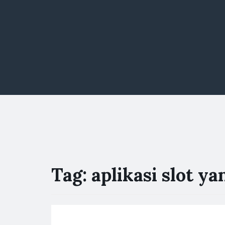
Tag:
aplikasi slot y