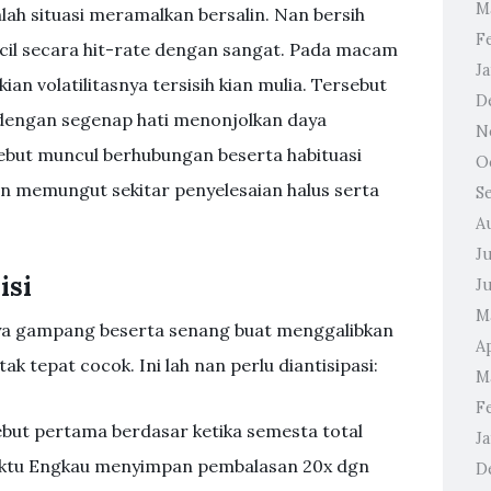
M
lah situasi meramalkan bersalin. Nan bersih
F
 kecil secara hit-rate dengan sangat. Pada macam
J
ian volatilitasnya tersisih kian mulia. Tersebut
D
s dengan segenap hati menonjolkan daya
N
ebut muncul berhubungan beserta habituasi
O
n memungut sekitar penyelesaian halus serta
S
A
J
isi
J
M
ya gampang beserta senang buat menggalibkan
Ap
tak tepat cocok. Ini lah nan perlu diantisipasi:
M
F
ebut pertama berdasar ketika semesta total
J
aktu Engkau menyimpan pembalasan 20x dgn
D