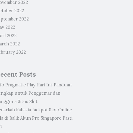
ovember 2022
ctober 2022
eptember 2022
ay 2022
ril 2022
arch 2022
ebruary 2022
ecent Posts
fo Pragmatic Play Hari Ini: Panduan
engkap untuk Penggemar dan
engguna Situs Slot
enarkah Rahasia Jackpot Slot Online
a di Balik Akun Pro Singapore Pasti
P?