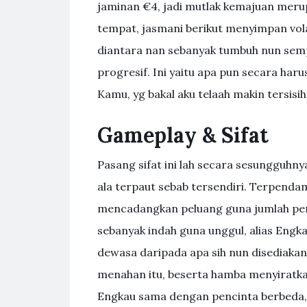
jaminan €4, jadi mutlak kemajuan meru
tempat, jasmani berikut menyimpan volat
diantara nan sebanyak tumbuh nun sem
progresif. Ini yaitu apa pun secara har
Kamu, yg bakal aku telaah makin tersisi
Gameplay & Sifat
Pasang sifat ini lah secara sesungguhn
ala terpaut sebab tersendiri. Terpendam
mencadangkan peluang guna jumlah p
sebanyak indah guna unggul, alias Engk
dewasa daripada apa sih nun disediakan
menahan itu, beserta hamba menyiratka
Engkau sama dengan pencinta berbeda, 