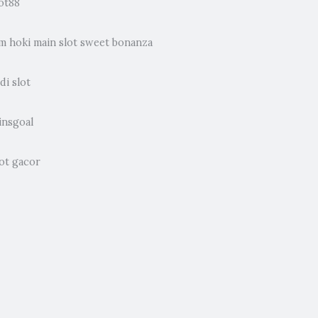
ot88
am hoki main slot sweet bonanza
di slot
insgoal
lot gacor