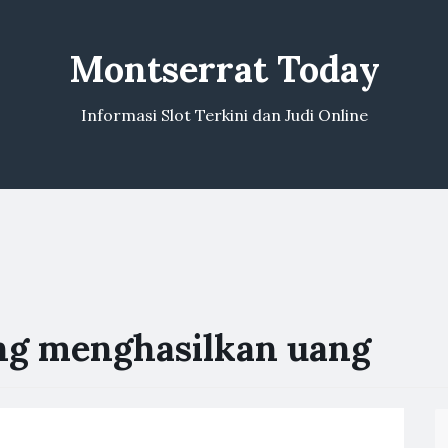
Montserrat Today
Informasi Slot Terkini dan Judi Online
ang menghasilkan uang