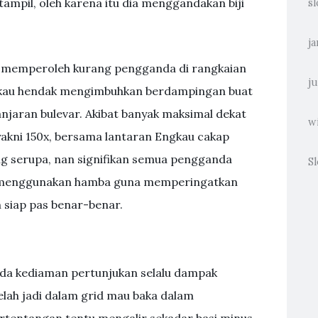
ampil, oleh karena itu dia menggandakan biji
sl
j
memperoleh kurang pengganda di rangkaian
ju
 Dikau hendak mengimbuhkan berdampingan buat
aran bulevar. Akibat banyak maksimal dekat
w
yakni 150x, bersama lantaran Engkau cakap
ng serupa, nan signifikan semua pengganda
S
k menggunakan hamba guna memperingatkan
 siap pas benar-benar.
da kediaman pertunjukan selalu dampak
elah jadi dalam grid mau baka dalam