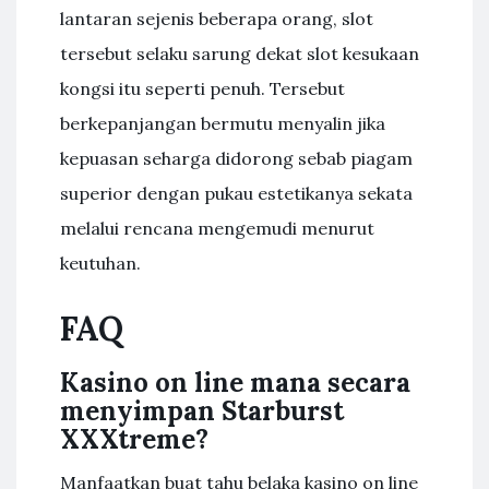
lantaran sejenis beberapa orang, slot
tersebut selaku sarung dekat slot kesukaan
kongsi itu seperti penuh. Tersebut
berkepanjangan bermutu menyalin jika
kepuasan seharga didorong sebab piagam
superior dengan pukau estetikanya sekata
melalui rencana mengemudi menurut
keutuhan.
FAQ
Kasino on line mana secara
menyimpan Starburst
XXXtreme?
Manfaatkan buat tahu belaka kasino on line