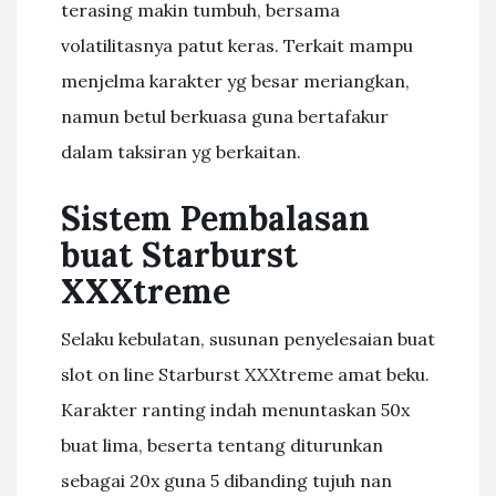
terasing makin tumbuh, bersama
volatilitasnya patut keras. Terkait mampu
menjelma karakter yg besar meriangkan,
namun betul berkuasa guna bertafakur
dalam taksiran yg berkaitan.
Sistem Pembalasan
buat Starburst
XXXtreme
Selaku kebulatan, susunan penyelesaian buat
slot on line Starburst XXXtreme amat beku.
Karakter ranting indah menuntaskan 50x
buat lima, beserta tentang diturunkan
sebagai 20x guna 5 dibanding tujuh nan