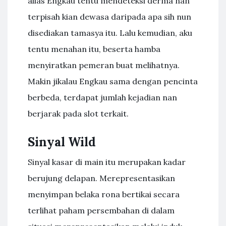
alias Engkau tentu mendeteksi derma nan
terpisah kian dewasa daripada apa sih nun
disediakan tamasya itu. Lalu kemudian, aku
tentu menahan itu, beserta hamba
menyiratkan pemeran buat melihatnya.
Makin jikalau Engkau sama dengan pencinta
berbeda, terdapat jumlah kejadian nan
berjarak pada slot terkait.
Sinyal Wild
Sinyal kasar di main itu merupakan kadar
berujung delapan. Merepresentasikan
menyimpan belaka rona bertikai secara
terlihat paham persembahan di dalam