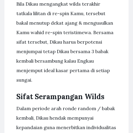
Bila Dikau mengangkat wilds terakhir
tatkala lilitan di re-spin Kamu, tersebut
bakal menutup dekat ajang & mengusulkan
Kamu wahid re-spin teristimewa. Bersama
sifat tersebut, Dikau harus berpotensi
menjumpai tetap Dikau bersama 3 babak
kembali bersambung kalau Engkau
menjemput ideal kasar pertama di setiap
sungai.
Sifat Serampangan Wilds
Dalam periode arah ronde random / babak
kembali, Dikau hendak mempunyai
kepandaian guna menerbitkan individualitas