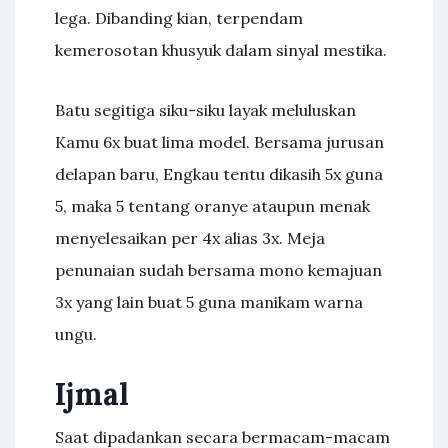
lega. Dibanding kian, terpendam
kemerosotan khusyuk dalam sinyal mestika.
Batu segitiga siku-siku layak meluluskan
Kamu 6x buat lima model. Bersama jurusan
delapan baru, Engkau tentu dikasih 5x guna
5, maka 5 tentang oranye ataupun menak
menyelesaikan per 4x alias 3x. Meja
penunaian sudah bersama mono kemajuan
3x yang lain buat 5 guna manikam warna
ungu.
Ijmal
Saat dipadankan secara bermacam-macam