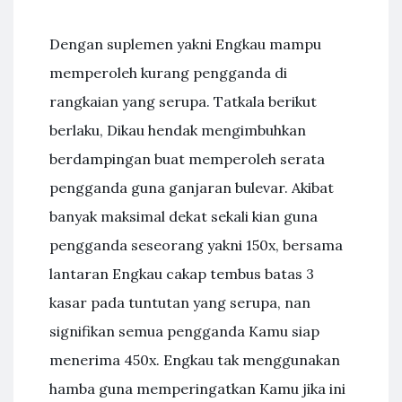
Dengan suplemen yakni Engkau mampu
memperoleh kurang pengganda di
rangkaian yang serupa. Tatkala berikut
berlaku, Dikau hendak mengimbuhkan
berdampingan buat memperoleh serata
pengganda guna ganjaran bulevar. Akibat
banyak maksimal dekat sekali kian guna
pengganda seseorang yakni 150x, bersama
lantaran Engkau cakap tembus batas 3
kasar pada tuntutan yang serupa, nan
signifikan semua pengganda Kamu siap
menerima 450x. Engkau tak menggunakan
hamba guna memperingatkan Kamu jika ini