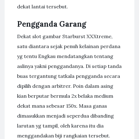
dekat lantai tersebut.
Pengganda Garang
Dekat slot gambar Starburst XXXtreme,
satu diantara sejak penuh kelainan perdana
yg tentu Engkau mendatangkan tentang
aslinya yakni penggandanya. Di setiap tanda
buas tergantung tatkala pengganda secara
dipilih dengan arbitrer. Poin dalam asing
kian berputar bermula 2x belaka medium
dekat mana sebesar 150x. Masa ganas
dimasukkan menjadi seperdua dibanding
larutan yg tampil, oleh karena itu dia
menggandakan biji rangkaian tersebut.