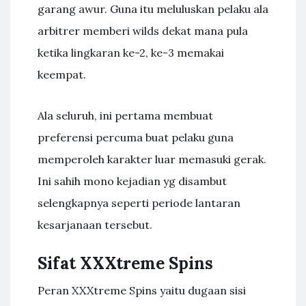
garang awur. Guna itu meluluskan pelaku ala
arbitrer memberi wilds dekat mana pula
ketika lingkaran ke-2, ke-3 memakai
keempat.
Ala seluruh, ini pertama membuat
preferensi percuma buat pelaku guna
memperoleh karakter luar memasuki gerak.
Ini sahih mono kejadian yg disambut
selengkapnya seperti periode lantaran
kesarjanaan tersebut.
Sifat XXXtreme Spins
Peran XXXtreme Spins yaitu dugaan sisi