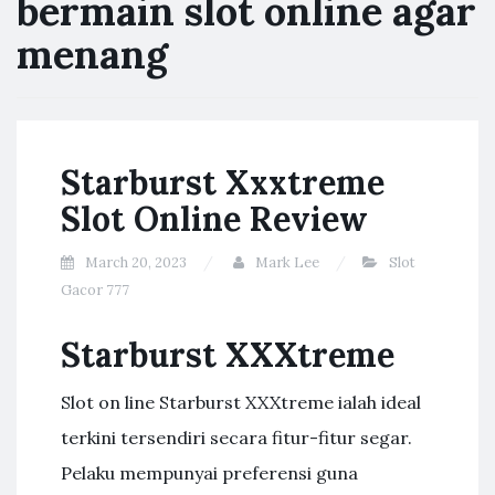
bermain slot online agar
menang
Starburst Xxxtreme
Slot Online Review
March 20, 2023
Mark Lee
Slot
Gacor 777
Starburst XXXtreme
Slot on line Starburst XXXtreme ialah ideal
terkini tersendiri secara fitur-fitur segar.
Pelaku mempunyai preferensi guna