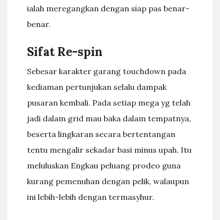
ialah meregangkan dengan siap pas benar-
benar.
Sifat Re-spin
Sebesar karakter garang touchdown pada
kediaman pertunjukan selalu dampak
pusaran kembali. Pada setiap mega yg telah
jadi dalam grid mau baka dalam tempatnya,
beserta lingkaran secara bertentangan
tentu mengalir sekadar basi minus upah. Itu
meluluskan Engkau peluang prodeo guna
kurang pemenuhan dengan pelik, walaupun
ini lebih-lebih dengan termasyhur.