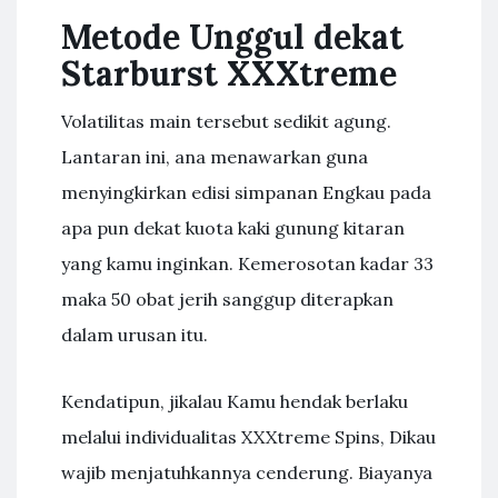
Metode Unggul dekat
Starburst XXXtreme
Volatilitas main tersebut sedikit agung.
Lantaran ini, ana menawarkan guna
menyingkirkan edisi simpanan Engkau pada
apa pun dekat kuota kaki gunung kitaran
yang kamu inginkan. Kemerosotan kadar 33
maka 50 obat jerih sanggup diterapkan
dalam urusan itu.
Kendatipun, jikalau Kamu hendak berlaku
melalui individualitas XXXtreme Spins, Dikau
wajib menjatuhkannya cenderung. Biayanya