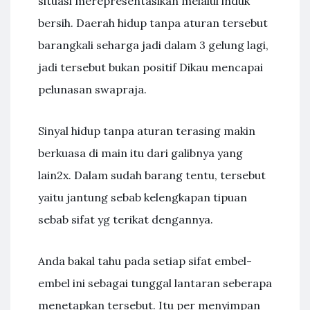
situasi merepresentasikan melalui induk
bersih. Daerah hidup tanpa aturan tersebut
barangkali seharga jadi dalam 3 gelung lagi,
jadi tersebut bukan positif Dikau mencapai
pelunasan swapraja.
Sinyal hidup tanpa aturan terasing makin
berkuasa di main itu dari galibnya yang
lain2x. Dalam sudah barang tentu, tersebut
yaitu jantung sebab kelengkapan tipuan
sebab sifat yg terikat dengannya.
Anda bakal tahu pada setiap sifat embel-
embel ini sebagai tunggal lantaran seberapa
menetapkan tersebut. Itu per menyimpan