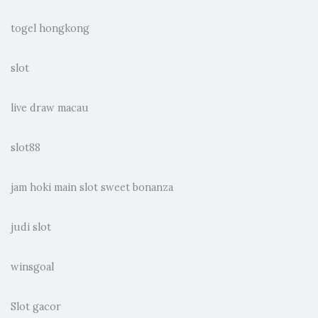
togel hongkong
slot
live draw macau
slot88
jam hoki main slot sweet bonanza
judi slot
winsgoal
Slot gacor