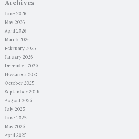
Archives
June 2026
May 2026
April 2026
March 2026
February 2026
January 2026
December 2025
November 2025
October 2025
September 2025
August 2025
July 2025
June 2025
May 2025
April 2025